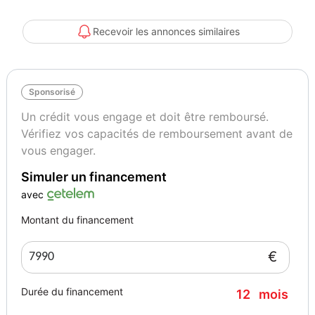
S2000 , Volkswagen Corrado VR6 ; Ford Puma 1.7 VCT; Renault
Clio V6 ;
Recevoir les annonces similaires
Sponsorisé
Un crédit vous engage et doit être remboursé.
L'AGENCE AUTOMOBILIERE, 1° réseau d'agences en Europe de
Vérifiez vos capacités de remboursement avant de
vente entre particuliers
vous engager.
Simuler un financement
Nous vous accueillons dans notre agence, 24 Route
avec
Départementale 201 Zone Actipolis 1, 68390 Sausheim
Montant du financement
€
Lundi : - | 14:00 - 18:00
Durée du financement
12
mois
Mardi : 10:00 - 12:00 | 14:00 - 18:00