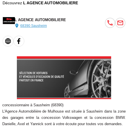
Découvrez
L AGENCE AUTOMOBILIERE
Nous sommes agrées SIV et pouvons réaliser votre carte grise
L AGENCE AUTOMOBILIERE
directement à l'agence.
68390 Sausheim
Garanties possibles jusqu'à 60 mois (sous conditions à voir en
agence), financements possibles.
ATTENTION : La garantie légale de conformité ne s’applique pas
dans une vente entre particuliers.
Véhicule visible sur rendez-vous.
concessionnaire à Sausheim (68390)
L'Agence Automobilière de Mulhouse est située à Sausheim dans la zone
des garages entre la concession Volkswagen et la concession BMW.
Danielle, Axel et Yannick sont à votre écoute pour toutes vos demandes.