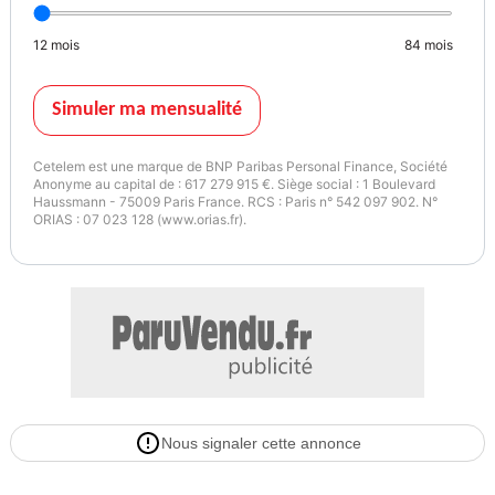
12
mois
84
mois
Mercredi : 10:00 - 12:00 | 14:00 - 18:00
Simuler ma mensualité
Jeudi : 10:00 - 12:00 | 14:00 - 18:00
Cetelem est une marque de BNP Paribas Personal Finance, Société
Anonyme au capital de : 617 279 915 €. Siège social : 1 Boulevard
Haussmann - 75009 Paris France. RCS : Paris n° 542 097 902. N°
ORIAS : 07 023 128 (www.orias.fr).
Vendredi : 10:00 - 12:00 | 14:00 - 18:00
Samedi : 09:00 - | - 17:00
Dimanche : - | -
Nous signaler cette annonce
Plus de 3500 occasions de qualité sur notre site agenceauto . com