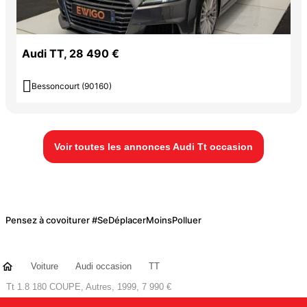
Audi TT, 28 490 €

Bessoncourt (90160)
Voir toutes les annonces Audi Tt occasion
Pensez à covoiturer #SeDéplacerMoinsPolluer
Voiture
Audi occasion
TT
Tt 1.8 180 COUPE, Autres, 1999, 7 990 €