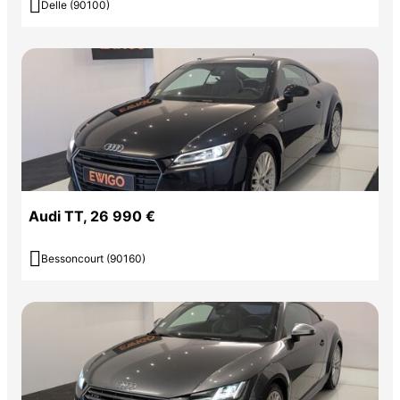

Delle (90100)
Audi TT, 26 990 €

Bessoncourt (90160)