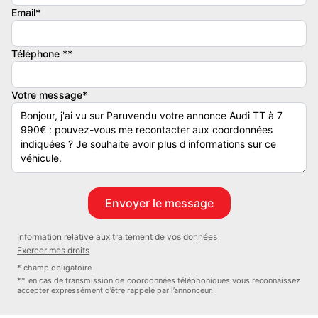
Carte grise en agence*
Email*
Téléphone **
Transport possible*
Votre message*
Garantie mécanique de 1 à 5 ans possible*
(*) Voir conditions en agence
Information relative aux traitement de vos données
Tag : AUDI, TT, COUPE, 1L8, ESSENCE,
Exercer mes droits
* champ obligatoire
** en cas de transmission de coordonnées téléphoniques vous reconnaissez
accepter expressément d’être rappelé par l’annonceur.
Bonne alternative a : BMW Z3 Coupé, Porsche Boxster 986, Honda