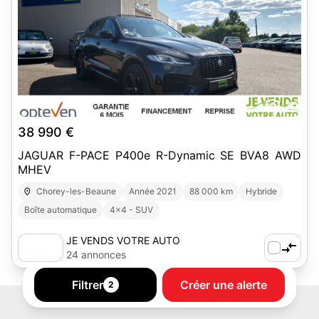
30
38 990 €
JAGUAR F-PACE P400e R-Dynamic SE BVA8 AWD
MHEV
Chorey-les-Beaune
Année 2021
88 000 km
Hybride
Boîte automatique
4x4 - SUV
JE VENDS VOTRE AUTO
24 annonces
Filtrer
Créer une alerte
2