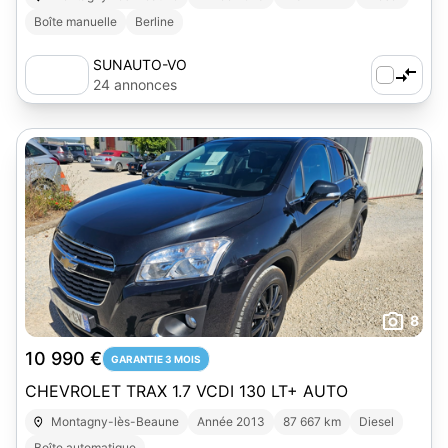
Boîte manuelle
Berline
SUNAUTO-VO
24 annonces
8
10 990 €
GARANTIE 3 MOIS
CHEVROLET TRAX 1.7 VCDI 130 LT+ AUTO
Montagny-lès-Beaune
Année 2013
87 667 km
Diesel
Boîte automatique