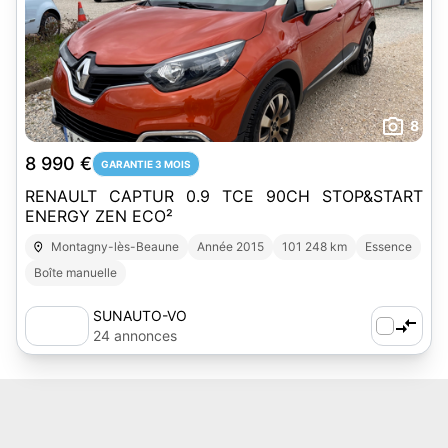
8
8 990 €
GARANTIE 3 MOIS
RENAULT CAPTUR 0.9 TCE 90CH STOP&START
ENERGY ZEN ECO²
Montagny-lès-Beaune
Année 2015
101 248 km
Essence
Boîte manuelle
SUNAUTO-VO
24 annonces