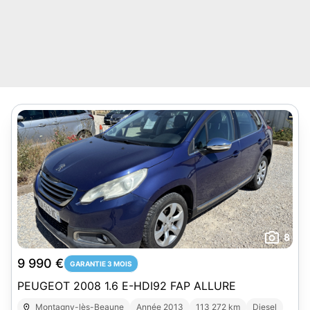
8
9 990 €
GARANTIE 3 MOIS
PEUGEOT 2008 1.6 E-HDI92 FAP ALLURE
Montagny-lès-Beaune
Année 2013
113 272 km
Diesel