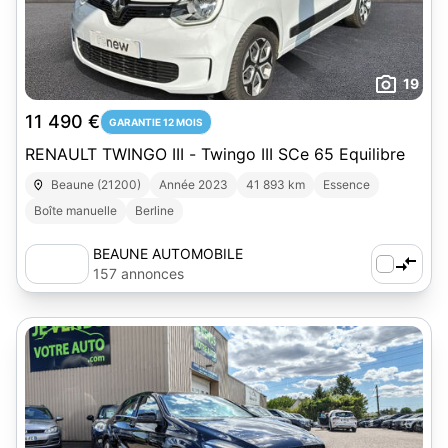
19
11 490 €
GARANTIE 12 MOIS
RENAULT TWINGO III - Twingo III SCe 65 Equilibre
Beaune (21200)
Année 2023
41 893 km
Essence
Boîte manuelle
Berline
BEAUNE AUTOMOBILE
157 annonces