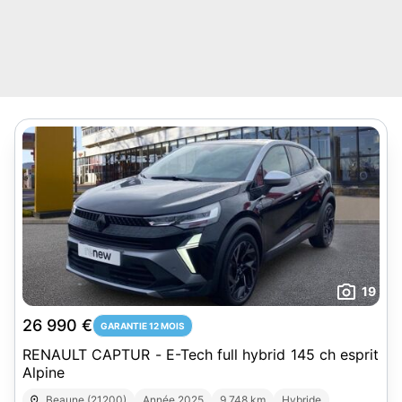
19
26 990 €
GARANTIE 12 MOIS
RENAULT CAPTUR - E-Tech full hybrid 145 ch esprit
Alpine
Beaune (21200)
Année 2025
9 748 km
Hybride