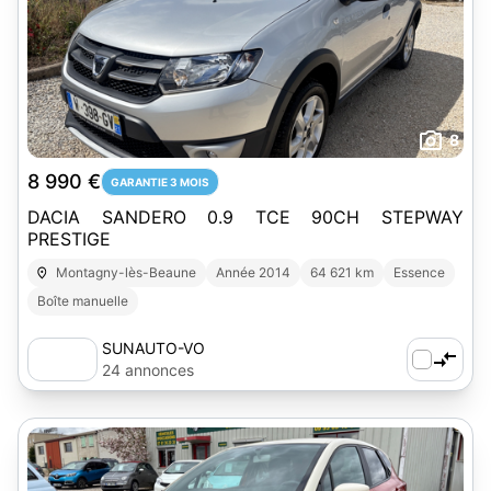
8
8 990 €
GARANTIE 3 MOIS
DACIA SANDERO 0.9 TCE 90CH STEPWAY
PRESTIGE
Montagny-lès-Beaune
Année 2014
64 621 km
Essence
Boîte manuelle
SUNAUTO-VO
24 annonces