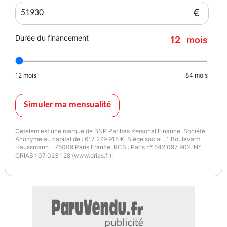
• Toit en carbone M
€
• Navigation Professional avec écran tactile
Durée du financement
12
mois
• Apple CarPlay, Wi-Fi Hotspot et recharge sans fil pour smartphone
12
mois
84
mois
• Caméra de recul et radars de stationnement avant/arrière
• Sièges sport chauffants à réglages électriques avec mémoire
Simuler ma mensualité
• Sellerie cuir Merino Orange Sakhir
Cetelem est une marque de BNP Paribas Personal Finance, Société
Anonyme au capital de : 617 279 915 €. Siège social : 1 Boulevard
Haussmann - 75009 Paris France. RCS : Paris n° 542 097 902. N°
• Volant M chauffant multifonction
ORIAS : 07 023 128 (www.orias.fr).
• Jantes alliage M 20 pouces
• Étriers de freins M peints
• Éclairage ambiant configurable