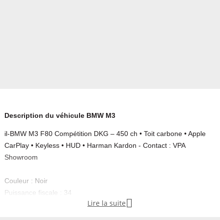
Description du véhicule BMW M3
il-BMW M3 F80 Compétition DKG – 450 ch • Toit carbone • Apple
CarPlay • Keyless • HUD • Harman Kardon - Contact : VPA
Showroom
Couleur : Noir
Puissance fiscale : 34

Lire la suite
Puissance réelle : 450
Emission CO2 : 194