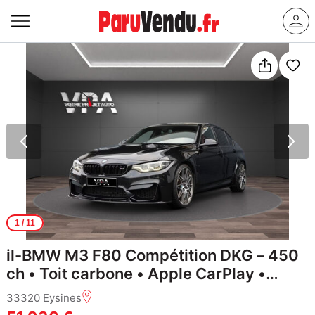
1
/ 11
il-BMW M3 F80 Compétition DKG – 450
ch • Toit carbone • Apple CarPlay •
Keyless • HUD • Harman Kardon
33320 Eysines