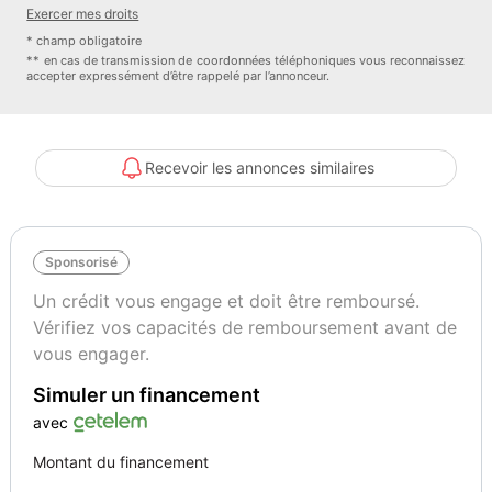
Exercer mes droits
• Carburant : Essence
* champ obligatoire
** en cas de transmission de coordonnées téléphoniques vous reconnaissez
accepter expressément d’être rappelé par l’annonceur.
Livraison et rapatriement : Devis sur simple demande. Livraison
possible en camion plateau sous 15 jours ou avec chauffeur privé
en 48 heures.
Recevoir les annonces similaires
Options et équipements :
Sponsorisé
• Pack Compétition M avec suspensions adaptatives
Un crédit vous engage et doit être remboursé.
Vérifiez vos capacités de remboursement avant de
• Transmission M DKG Drivelogic
vous engager.
Simuler un financement
• Système audio Harman Kardon Surround
avec
• Affichage tête haute (Head-up Display)
Montant du financement