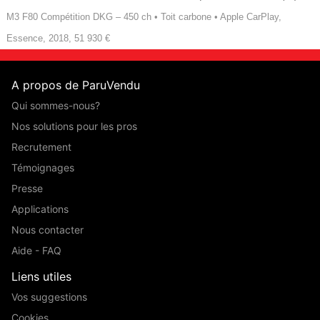
M3 F80 Compétition DKG – 450 ch • Toit carbone • Apple CarPlay,
Essence, 2018, 51 930 €
A propos de ParuVendu
Qui sommes-nous?
Nos solutions pour les pros
Recrutement
Témoignages
Presse
Applications
Nous contacter
Aide - FAQ
Liens utiles
Vos suggestions
Cookies