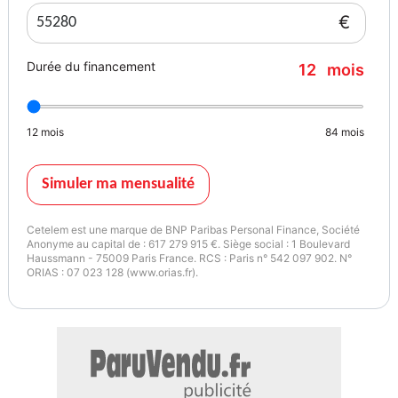
€
Options et équipements :
Durée du financement
12
mois
• Préparation moteur G-Power 368 kW homologuée
• Transmission M DKG Drivelogic
12
mois
84
mois
• Suspension adaptative M-Technic
Simuler ma mensualité
• Pack aérodynamique M-Technic
Cetelem est une marque de BNP Paribas Personal Finance, Société
• Toit en carbone (PRFC)
Anonyme au capital de : 617 279 915 €. Siège social : 1 Boulevard
Haussmann - 75009 Paris France. RCS : Paris n° 542 097 902. N°
ORIAS : 07 023 128 (www.orias.fr).
• Shadow Line brillant
• Jantes alliage M
• Système de freinage haute performance M (étriers bleus)