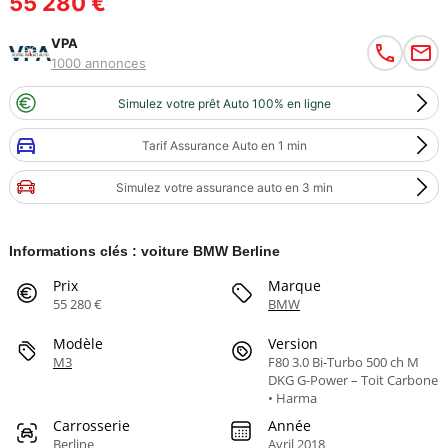
55 280 €
VPA
1000 annonces
Simulez votre prêt Auto 100% en ligne
Tarif Assurance Auto en 1 min
Simulez votre assurance auto en 3 min
Informations clés : voiture BMW Berline
Prix
Marque
55 280 €
BMW
Modèle
Version
M3
F80 3.0 Bi-Turbo 500 ch M
DKG G-Power – Toit Carbone
• Harma
Carrosserie
Année
Berline
Avril 2018