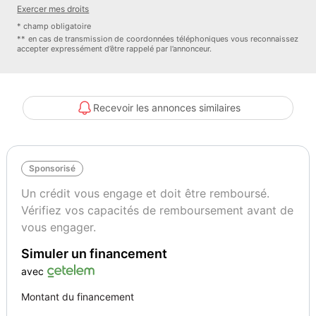
• Puissance : 368 kW (500 ch)
Exercer mes droits
* champ obligatoire
• Cylindrée : 2 979 cm³ – 6 cylindres
** en cas de transmission de coordonnées téléphoniques vous reconnaissez
accepter expressément d’être rappelé par l’annonceur.
• Kilométrage : 53 402 km
• Transmission : Automatique M DKG à double embrayage
Recevoir les annonces similaires
• Carburant : Essence
Sponsorisé
• Norme Euro : Euro 6
Un crédit vous engage et doit être remboursé.
Vérifiez vos capacités de remboursement avant de
Livraison et rapatriement :
vous engager.
Simuler un financement
Devis sur simple demande, nous proposons des livraisons sur
camion plateau sous 15 jours ou avec chauffeur privé sous 48
avec
heures.
Montant du financement