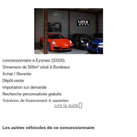
• Assistant de conduite
• Assistant feux de route
• Affichage des limitations de vitesse
• Phares LED adaptatifs
• Feux arrière LED
concessionnaire à Eysines (33320)
Showroom de 500m² situé à Bordeaux
• Climatisation automatique bi-zone
Achat / Revente
Dépôt-vente
Importation sur demande
• Sièges sport M en cuir
Recherche personnalisée gratuite
Solutions de financement & garanties
• Sièges avant chauffants

Lire la suite
Nouveauté : nous acceptons désormais les paiements en crypto-monnaie.
• Sièges électriques avec mémoire conducteur
Les autres véhicules de ce concessionnaire
Trouvez le véhicule qui vous correspond, en toute sérénité.
• Volant sport multifonction en cuir