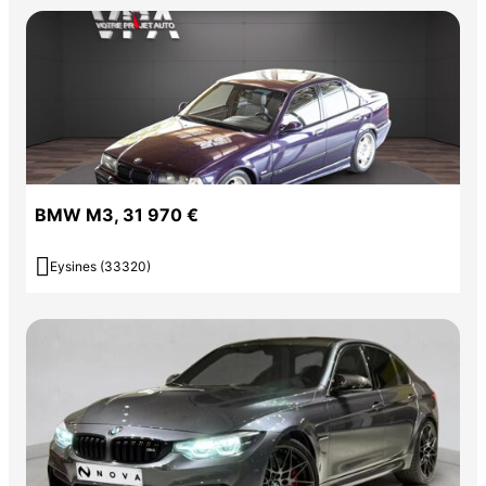
Nous proposons également des solutions de financement ainsi que
des services de reprise directement sur notre site internet.
Une recherche personnalisée est possible si vous souhaitez un
modèle spécifique.
BMW M3, 31 970 €
Pour toute demande de réservation, merci de contacter l'agence.

Eysines (33320)
Couleur
Puissance réelle
Blanc
431
Vignette Crit’Air
1