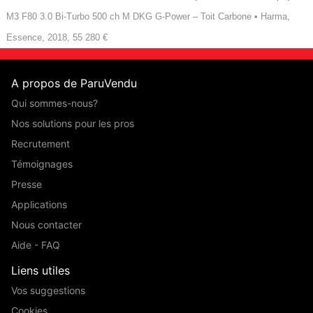
M3 F80 3.0 Bi-Turbo 500 ch M DKG G-Power – Toit Carbone • Harma,
Essence, 2018, 55 280 €
A propos de ParuVendu
Qui sommes-nous?
Nos solutions pour les pros
Recrutement
Témoignages
Presse
Applications
Nous contacter
Aide - FAQ
Liens utiles
Vos suggestions
Cookies