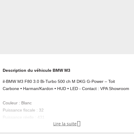
Description du véhicule BMW M3
il-BMW M3 F80 3.0 Bi-Turbo 500 ch M DKG G-Power – Toit
Carbone • Harman/Kardon • HUD • LED - Contact : VPA Showroom
Couleur : Blanc
Puissance fiscale : 32
Puissance réelle : 431

Lire la suite
Emission CO2 : 194