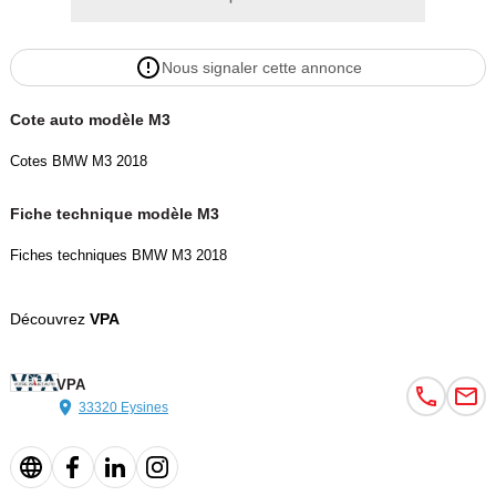
• Direction assistée Servotronic M
Nous signaler cette annonce
• Modes de conduite M Drive
Cote auto modèle M3
• Affichage tête haute (HUD)
Cotes BMW M3 2018
• Système de navigation Professional
Fiche technique modèle M3
• Apple CarPlay (préparation)
Fiches techniques BMW M3 2018
• Chargeur smartphone par induction
Découvrez
VPA
• Système audio Harman/Kardon
VPA
• Caméra de recul
33320 Eysines
• Radars de stationnement avant et arrière (PDC)