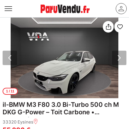
1
/ 11
il-BMW M3 F80 3.0 Bi-Turbo 500 ch M
DKG G-Power – Toit Carbone •
Harman/Kardon • HUD • LED
33320 Eysines