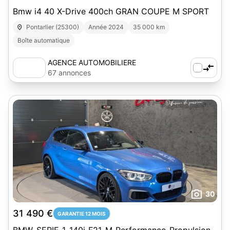
Bmw i4 40 X-Drive 400ch GRAN COUPE M SPORT
Pontarlier (25300)
Année 2024
35 000 km
Boîte automatique
AGENCE AUTOMOBILIERE
PONTARLIER - SB SARL
67 annonces
30
31 490 €
GARANTIE 12 MOIS