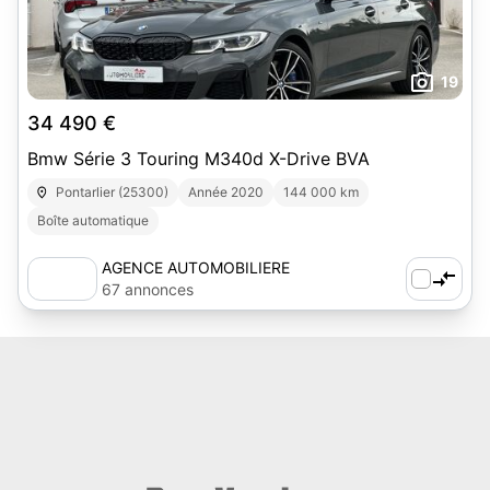
19
34 490 €
Bmw Série 3 Touring M340d X-Drive BVA
Pontarlier (25300)
Année 2020
144 000 km
Boîte automatique
AGENCE AUTOMOBILIERE
PONTARLIER - SB SARL
67 annonces