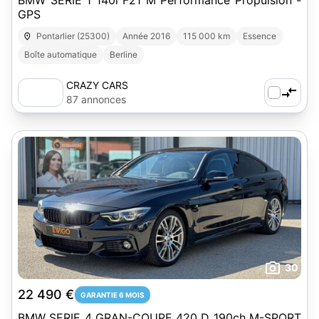
BMW SERIE 1 140i F21 M Performance Propulsion -
GPS
Pontarlier (25300)
Année 2016
115 000 km
Essence
Boîte automatique
Berline
CRAZY CARS
87 annonces
30
22 490 €
GARANTIE 6 MOIS
BMW SERIE 4 GRAN-COUPE 420 D 190ch M-SPORT