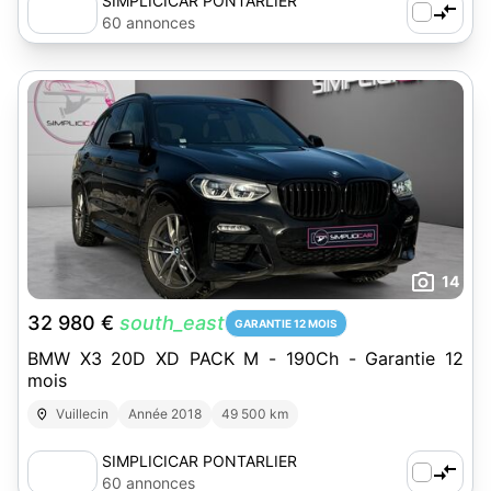
SIMPLICICAR PONTARLIER
60 annonces
14
32 980 €
south_east
GARANTIE 12 MOIS
BMW X3 20D XD PACK M - 190Ch - Garantie 12
mois
Vuillecin
Année 2018
49 500 km
SIMPLICICAR PONTARLIER
60 annonces