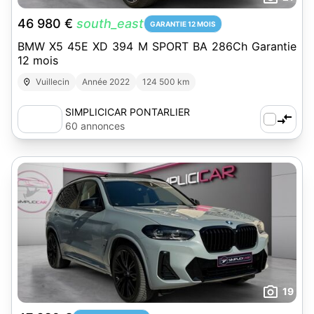
46 980 €
south_east
GARANTIE 12 MOIS
BMW X5 45E XD 394 M SPORT BA 286Ch Garantie
12 mois
Vuillecin
Année 2022
124 500 km
SIMPLICICAR PONTARLIER
60 annonces
19