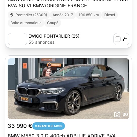
BVA SUIVI BMW/ORIGINE FRANCE
Pontarlier (25300)
Année 2017
106 850 km
Diesel
Boîte automatique
Coupé
EWIGO PONTARLIER (25)
55 annonces
30
33 990 €
GARANTIE 6 MOIS
BMW M550 3.0 D 400ch ADBLUE XDRIVE BVA