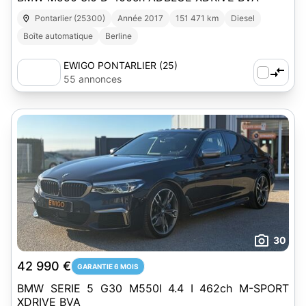
Pontarlier (25300)
Année 2017
151 471 km
Diesel
Boîte automatique
Berline
EWIGO PONTARLIER (25)
55 annonces
30
42 990 €
GARANTIE 6 MOIS
BMW SERIE 5 G30 M550I 4.4 I 462ch M-SPORT
XDRIVE BVA