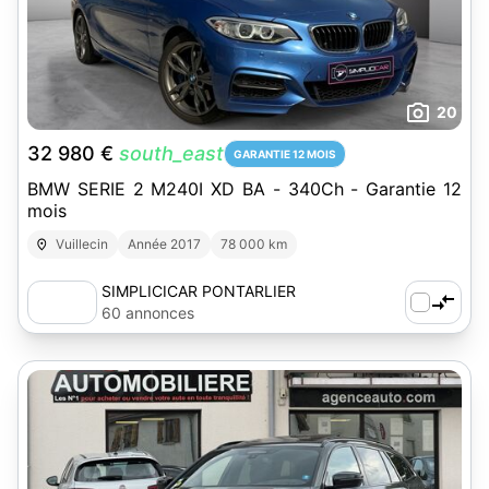
20
32 980 €
south_east
GARANTIE 12 MOIS
BMW SERIE 2 M240I XD BA - 340Ch - Garantie 12
mois
Vuillecin
Année 2017
78 000 km
SIMPLICICAR PONTARLIER
60 annonces