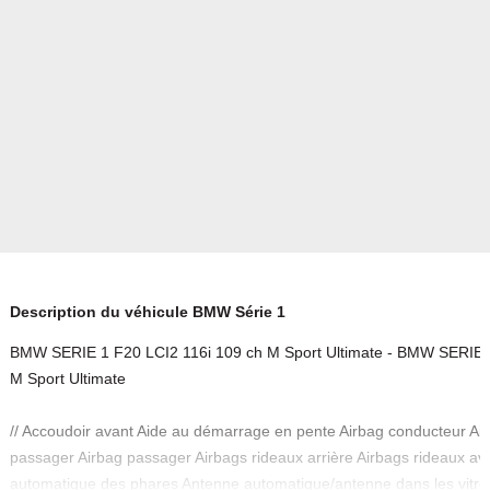
Description du véhicule BMW Série 1
BMW SERIE 1 F20 LCI2 116i 109 ch M Sport Ultimate - BMW SERIE 1
M Sport Ultimate
// Accoudoir avant Aide au démarrage en pente Airbag conducteur Air
passager Airbag passager Airbags rideaux arrière Airbags rideaux av
automatique des phares Antenne automatique/antenne dans les vitre