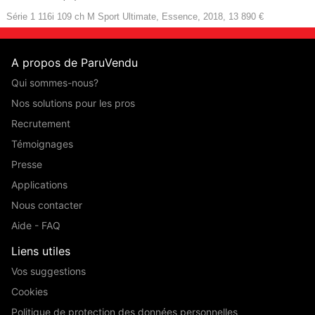
Série 1 116i 109 ch M Sport Ultimate, Essence, 2018, 13 890 €
A propos de ParuVendu
Qui sommes-nous?
Nos solutions pour les pros
Recrutement
Témoignages
Presse
Applications
Nous contacter
Aide - FAQ
Liens utiles
Vos suggestions
Cookies
Politique de protection des données personnelles