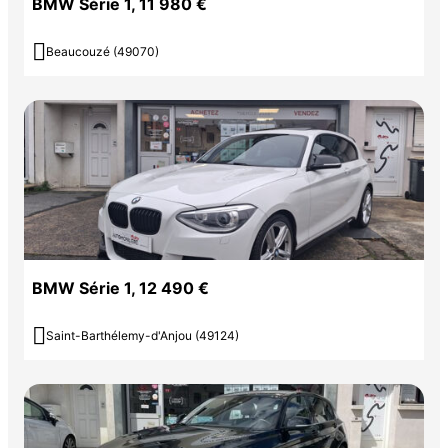
BMW Série 1, 11 980 €

Beaucouzé (49070)
BMW Série 1, 12 490 €

Saint-Barthélemy-d'Anjou (49124)