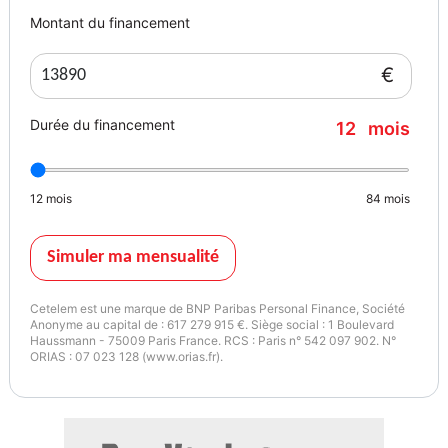
Garantie mécanique
Montant du financement
3 mois
€
Durée du financement
12
mois
12
mois
84
mois
Simuler ma mensualité
Cetelem est une marque de BNP Paribas Personal Finance, Société
Anonyme au capital de : 617 279 915 €. Siège social : 1 Boulevard
Haussmann - 75009 Paris France. RCS : Paris n° 542 097 902. N°
ORIAS : 07 023 128 (www.orias.fr).