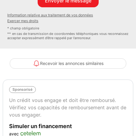
- Touches multifonctions sur le volant,
- Tapis de sol en velours,
Information relative aux traitement de vos données
- Détecteur de pluie et allumage automatique des projecteurs,
Exercer mes droits
- Volant M gainé cuir,
* champ obligatoire
- Régulateur de vitesse avec fonction freinage,
** en cas de transmission de coordonnées téléphoniques vous reconnaissez
accepter expressément d’être rappelé par l’annonceur.
- Détection de l'occupation du siège passager AV,
- Ordinateur de bord avec Check-Control et indicateur de
température extérieure,
- Verrouillage automatique des portes dès 15 km/h environ,
Recevoir les annonces similaires
- Rétroviseurs extérieurs à réglages électriques et dégivrants,
- Fixations ISOFIX aux places latérales AR,
- Construction allégée intelligente BMW EfficientDynamics,
Sponsorisé
- Système de récupération de l'énergie de freinage BMW
EfficientDynamics,
Un crédit vous engage et doit être remboursé.
- Fonction d'arrêt et de redémarrage automatique du moteur BMW
Vérifiez vos capacités de remboursement avant de
EfficientDynamics,
vous engager.
- Indicateur de limitation de vitesse,
Simuler un financement
- ABS,
- y compris assistant de freinage,
avec