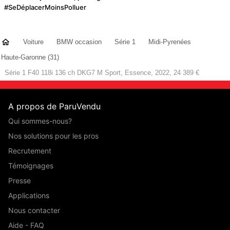
#SeDéplacerMoinsPolluer
Voiture
BMW occasion
Série 1
Midi-Pyrenées
Haute-Garonne (31)
Série 1 F40 118i 136 ch DKG7 M Sport, Essence, 2022, 24 389 €
A propos de ParuVendu
Qui sommes-nous?
Nos solutions pour les pros
Recrutement
Témoignages
Presse
Applications
Nous contacter
Aide - FAQ