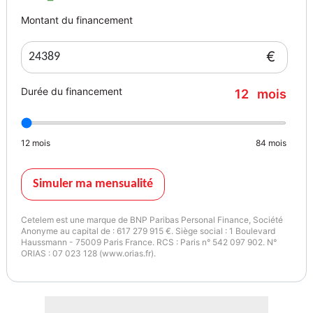
- Teinte de carrosserie unie,
Montant du financement
- Clés radiocommandées à mémorisation automatique des réglages
"Personal Profile",
€
- Triangle de signalisation et trousse de 1er secours,
- Motorisation BMW TwinPower Turbo,
Durée du financement
12
mois
- Eléments extérieurs couleur carrosserie,
- Désignation du modèle,
- Démarrage sans clé via le bouton Start/Stop,
12
mois
84
mois
- Kit aérodynamique M,
- Contrôle dynamique de stabilité DSC avec fonctionnalités
étendues,
Simuler ma mensualité
- Anneaux d'arrimage dans le coffre sur le seuil de chargement,
- Tuner DAB,
Cetelem est une marque de BNP Paribas Personal Finance, Société
- Connectivité avancée,
Anonyme au capital de : 617 279 915 €. Siège social : 1 Boulevard
Haussmann - 75009 Paris France. RCS : Paris n° 542 097 902. N°
- Projecteurs antibrouillard à LED,
ORIAS : 07 023 128 (www.orias.fr).
- Système anti-collision à basse vitesse,
- Protection active des piétons,
- Radars de stationnement PDC AV et AR,