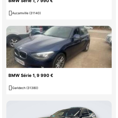
BMW Série 1, 7 990 €
- Connectivité Bluetooth,
- Jantes en alliage l...

Aucamville (31140)
Couleur
Puissance réelle
gris
136
Vignette Crit’Air
Garantie mécanique
1
12 mois
BMW Série 1, 9 990 €

Garidech (31380)