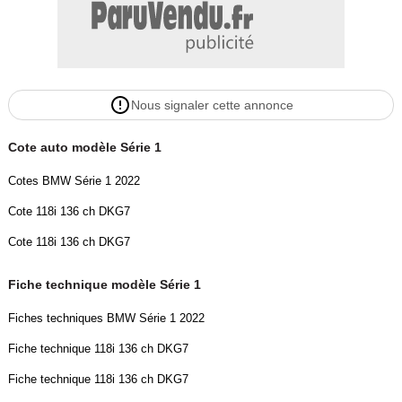
- Badge "M" situés sur les ailes AV,
- Antenne "aileron de requin",
- Airbag passager déconnectable,
- Déverrouillage électrique du coffre via la volet de coffre ou la clé
radiocommandée,
Nous signaler cette annonce
- Porte-gobelets sur la console centrale,
- Vide-poches ergonomiques dans les portes AV,
Cote auto modèle Série 1
- Suspension DirectDrive,
- Sièges Advanced pour conducteur et passager AV,
Cotes BMW Série 1 2022
- Feux antibrouillard AR,
Cote 118i 136 ch DKG7
- Banquette AR rabattable 60/40,
- Ecrous de roues antivol,
Cote 118i 136 ch DKG7
- Projecteurs AV Full LED,
- Feux de jour à LED,
Fiche technique modèle Série 1
- Airbag latéraux AV,
Fiches techniques BMW Série 1 2022
- Tapis de sol spécifiques M,
- Appuis-tête et ceintures de sécurité 3 points à toutes les places,
Fiche technique 118i 136 ch DKG7
- Technologie BMW M TwinPower Turbo avec suralimentation à
Fiche technique 118i 136 ch DKG7
deux turbocompresseurs,