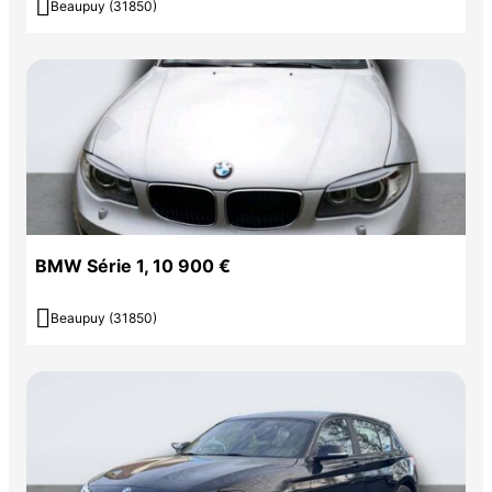

Beaupuy (31850)
BMW Série 1, 10 900 €

Beaupuy (31850)