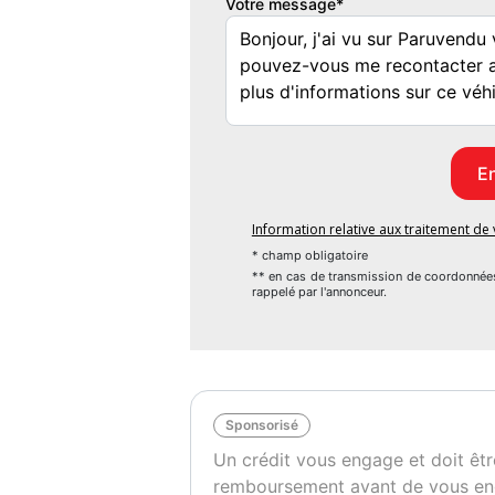
Votre message*
Banquette ar rabattable
Banquette arrière 3 places
Becquet arrière
Blocage électronique du différentiel
Boite à gants éclairée et réfrigérable
Boucliers av et ar couleur caisse
Buses de lave-glace chauffantes
Capteur de luminosité
Capteur de pluie
Information relative aux traitement d
Chauffage auxiliaire
* champ obligatoire
Clim automatique bi-zones
** en cas de transmission de coordonnée
rappelé par l'annonceur.
Coffre assisté électriquement
Compte tours
Contrôle élect. de la pression des pneus
Démarrage sans clé
Ebd
Sponsorisé
Ecran multifonction couleur
Un crédit vous engage et doit êtr
Esp
remboursement avant de vous en
Feux de freinage d'urgence