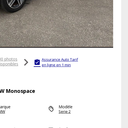

30 photos
Assurance Auto Tarif

isponibles
en ligne en 1 min
BMW Monospace
arque
Modèle
MW
Serie 2