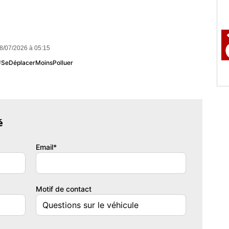
8/07/2026 à 05:15
 #SeDéplacerMoinsPolluer
é
Email*
Motif de contact