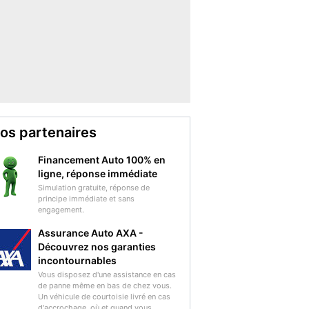
os partenaires
Financement Auto 100% en
ligne, réponse immédiate
Simulation gratuite, réponse de
principe immédiate et sans
engagement.
Assurance Auto AXA -
Découvrez nos garanties
incontournables
Vous disposez d'une assistance en cas
de panne même en bas de chez vous.
Un véhicule de courtoisie livré en cas
d'accrochage, où et quand vous