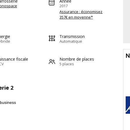
arrosserie
Année
onospace
2017
Assurance : économisez
357€ en moyenne*
nergie
Transmission
ybride
Automatique
N
issance fiscale
Nombre de places
CV
5 places
rie 2
 business