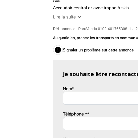
Abs
Accoudoir central ar avec trappe à skis
Accoudoir central av avec rangement

Lire la suite
Affichage tête haute
Réf. annonce : ParuVendu 0102-401765308 - Le 2
Aide au démarrage en côte
Aide au freinage d'urgence
Au quotidien, prenez les transports en commun
Airbag passager déconnectable

Signaler un problème sur cette annonce
Airbags latéraux avant
Airbags rideaux av et ar
Antidémarrage électronique
Je souhaite être recontact
Antipatinage
Appel d'assistance localisé
Nom*
Appel d'urgence localisé
Appui-tête conducteur réglable hauteur
Appui-tête passager réglable en hauteur
Arrêt et redémarrage auto. du moteur
Téléphone **
Bacs de portes arrière
Bacs de portes avant
Banquette 40/20/40