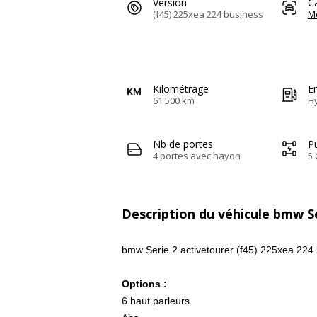
Version
C
(f45) 225xea 224 business
M
Kilométrage
E
61 500 km
H
Nb de portes
Pu
4 portes avec hayon
5 
Description du véhicule bmw Se
bmw Serie 2 activetourer (f45) 225xea 224
Options :
6 haut parleurs