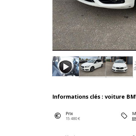
d
Informations clés : voiture 
Prix
M
15 480 €
B