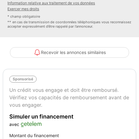
Information relative aux traitement de vos données
Exercer mes droits
* champ obligatoire
** en cas de transmission de coordonnées téléphoniques vous reconnaissez
accepter expressément d’être rappelé par l’annonceur.
Options :
Recevoir les annonces similaires
Omission badge extérieur
Omission Sigle
Couleur
Puissance réelle
Sponsorisé
GRIS
116
Un crédit vous engage et doit être remboursé.
Vérifiez vos capacités de remboursement avant de
Garantie mécanique
vous engager.
12 mois
Simuler un financement
avec
Montant du financement