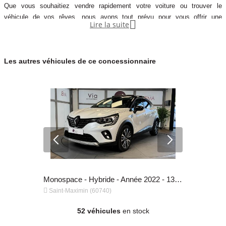
Que vous souhaitiez vendre rapidement votre voiture ou trouver le
véhicule de vos rêves, nous avons tout prévu pour vous offrir une

Lire la suite
expérience simple, efficace et 100 % transparente.
Un concept innovant : le mandat automobile.
Vous vendez votre voiture ? Laissez-nous tout gérer : estimation, mise en
Les autres véhicules de ce concessionnaire
ligne, gestion des appels, visites et sécurisation de la vente.
Vous n’avez qu’à encaisser le paiement, nous nous occupons du r
Monospace - Autres - Année 2017 - 81 000 km, 10 990 €
Monospace - Hybride - Année 2022 - 132 000 km, 14 990 €


Saint-Maximin (60740)
Saint-Maxi
52 véhicules
en stock