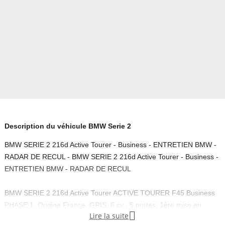
Description du véhicule BMW Serie 2
BMW SERIE 2 216d Active Tourer - Business - ENTRETIEN BMW -
RADAR DE RECUL - BMW SERIE 2 216d Active Tourer - Business -
ENTRETIEN BMW - RADAR DE RECUL
BMW SERIE 2 216d Active Tourer ACTIVE TOURER F45 Business
PHASE 1, Origine France, GRIS, 6 cv , 5 portes, 1ère mise en

Lire la suite
circulation 22-09-2015, Garantie : 12 mois