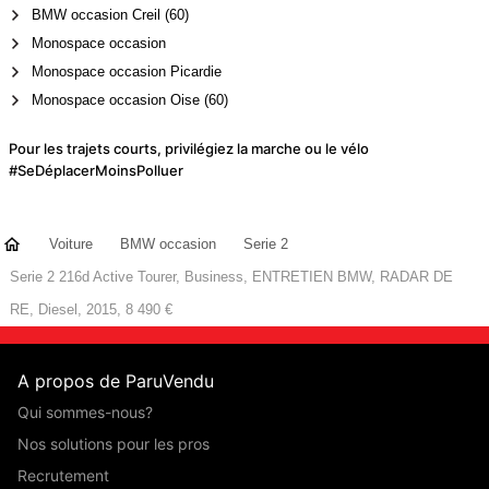
BMW occasion Creil (60)
Monospace occasion
Monospace occasion Picardie
Monospace occasion Oise (60)
Pour les trajets courts, privilégiez la marche ou le vélo
#SeDéplacerMoinsPolluer
Voiture
BMW occasion
Serie 2
Serie 2 216d Active Tourer, Business, ENTRETIEN BMW, RADAR DE
RE, Diesel, 2015, 8 490 €
A propos de ParuVendu
Qui sommes-nous?
Nos solutions pour les pros
Recrutement