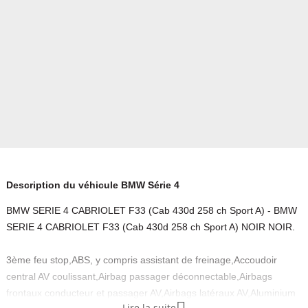
Description du véhicule BMW Série 4
BMW SERIE 4 CABRIOLET F33 (Cab 430d 258 ch Sport A) - BMW
SERIE 4 CABRIOLET F33 (Cab 430d 258 ch Sport A) NOIR NOIR.
3ème feu stop,ABS, y compris assistant de freinage,Accoudoir
central AV coulissant,Airbag passager déconnectable,Airbags
frontaux conducteur et passager AV,Airbags latéraux AV,Aluminium
Lire la suite