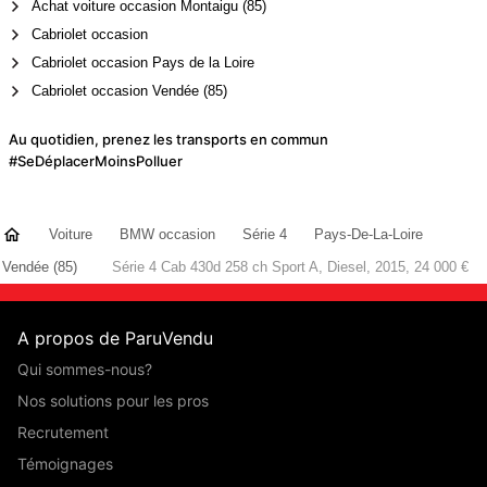
Achat voiture occasion Montaigu (85)
Cabriolet occasion
Cabriolet occasion Pays de la Loire
Cabriolet occasion Vendée (85)
Au quotidien, prenez les transports en commun
#SeDéplacerMoinsPolluer
Voiture
BMW occasion
Série 4
Pays-De-La-Loire
Vendée (85)
Série 4 Cab 430d 258 ch Sport A, Diesel, 2015, 24 000 €
A propos de ParuVendu
Qui sommes-nous?
Nos solutions pour les pros
Recrutement
Témoignages