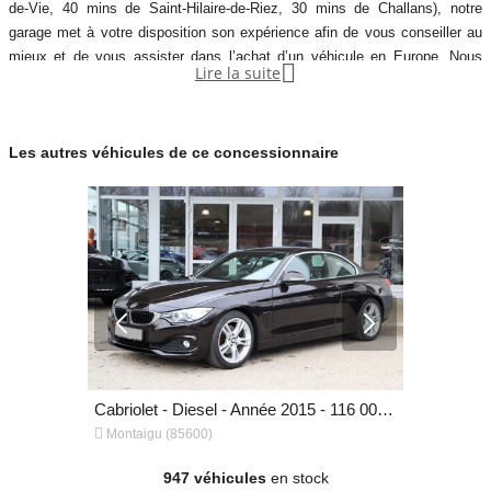
de-Vie, 40 mins de Saint-Hilaire-de-Riez, 30 mins de Challans), notre
UNIQUEMENT SUR RENDEZ-VOUS aide à l'importation
garage met à votre disposition son expérience afin de vous conseiller au
uniquement sur commande Livré avec un WW provisoire valable 4
mieux et de vous assister dans l’achat d’un véhicule en Europe. Nous

Lire la suite
effectuons pour vous toutes les démarches avec les concessions en
mois garantie possible de 12,24,36 et 48 mois en supplément. Les
Allemagne, Italie, Pays bas, et Luxembourg. Nous trouvons les meilleurs
mails sans numéro de téléphone ne seront pas traités. PAS
prix pour des véhicules neuf et d'occasion de qualités. Nous vous
D'ECHANGE NI REPRISE.
Les autres véhicules de ce concessionnaire
proposons aujourd'hui un large choix de véhicules toutes
Garantie :.
Deuxième main.
Couleur
Puissance réelle
NOIR NOIR
258
Vignette Crit’Air
2
Cabriolet - Essence - Année 2016 - 83 000 km, 31 490 €
Cabriolet - Diesel - Année 2015 - 116 000 km, 26 490 €


Montaigu (85600)
Montaigu (
947 véhicules
en stock