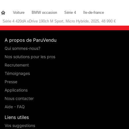
Voiture
BMW occasion
Série 4
Ile-de-france
Série 4 420dA xDrive 190ch M Sport, Micro Hybride, 2025, 48 990 €
A propos de ParuVendu
Qui sommes-nous?
Nos solutions pour les pros
Recrutement
Témoignages
Presse
Applications
Nous contacter
Aide - FAQ
Liens utiles
Vos suggestions