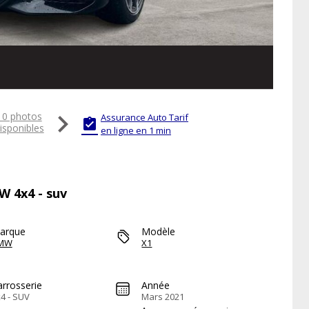

10 photos
Assurance Auto Tarif

isponibles
en ligne en 1 min
W 4x4 - suv
arque
Modèle
MW
X1
arrosserie
Année
4 - SUV
Mars 2021