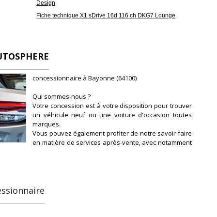
Design
Fiche technique X1 sDrive 16d 116 ch DKG7 Lounge
UTOSPHERE
concessionnaire à Bayonne (64100)
Qui sommes-nous ?
Votre concession est à votre disposition pour trouver
un véhicule neuf ou une voiture d'occasion toutes
marques.
Vous pouvez également profiter de notre savoir-faire
en matière de services après-vente, avec notamment
l'entretien et la révision de votre véhicule.
Notre concession fait partie du réseau de
concessions d'Autosphere.fr, pour vous
accompagner au mieux dans votre recherche de
véhicules d'occasion.
essionnaire
Autosphere.fr c'est l'expérience de concessionnaires
reconnus parmi un réseau de 250 concessions, avec
plus de 14 000 voitures dans toute la France.