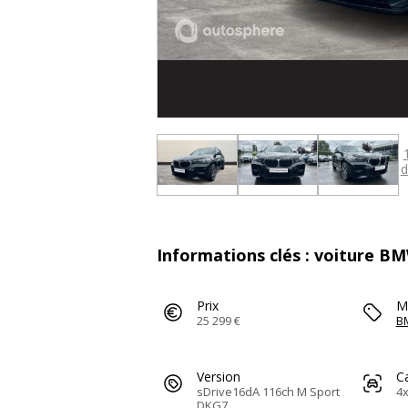
d
Informations clés : voiture BM
Prix
M
25 299 €
B
Version
C
sDrive16dA 116ch M Sport
4x
DKG7