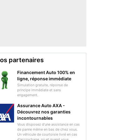
os partenaires
Financement Auto 100% en
ligne, réponse immédiate
Simulation gratuite, réponse de
principe immédiate et sans
engagement.
Assurance Auto AXA -
Découvrez nos garanties
incontournables
Vous disposez d'une assistance en cas
de panne même en bas de chez vous.
Un véhicule de courtoisie livré en cas
d'accrochage, où et quand vous