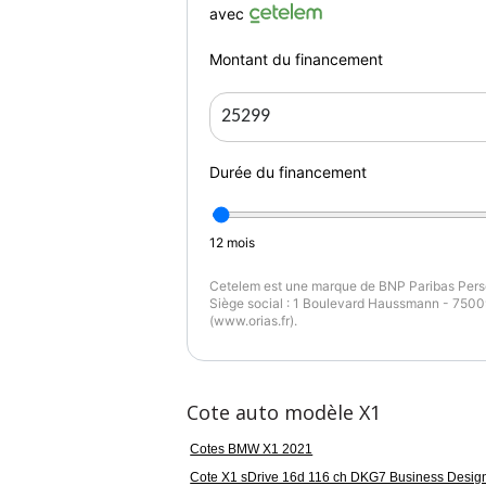
Filets de séparation du coffre, Garantie
avec
multimédia Professional, Omission sigle, 
Préparation Apple CarPlay (3 ans), Pris
Montant du financement
Schwarz, Toit ouvrant panoramique en verre
Garantie : BMW First 12 mois
Couleur
Pu
Durée du financement
Saphirschwarz metallisee
1
12
mois
Garantie mécanique
2 mois
Cetelem est une marque de BNP Paribas Perso
Siège social : 1 Boulevard Haussmann - 75009
(www.orias.fr).
Cote auto modèle X1
Cotes BMW X1 2021
Cote X1 sDrive 16d 116 ch DKG7 Business Desig