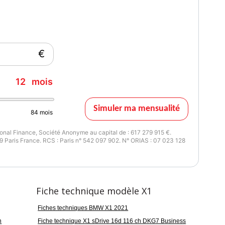
 Constructeur étendue 2ans+1an, Kit de mobilité, Navigation
Pack Evasion, Pack Evasion si Pack Ultimate, Pack Ultimate,
e de courant 12V supplémentaire, Tissu Hexagon/Similicuir
, Vitrage calorifuge
€
issance réelle
Vignette Crit'Air
12
mois
16
2
Simuler ma mensualité
84
mois
nal Finance, Société Anonyme au capital de : 617 279 915 €.
 Paris France. RCS : Paris n° 542 097 902. N° ORIAS : 07 023 128
Fiche technique modèle X1
Fiches techniques BMW X1 2021
n
Fiche technique X1 sDrive 16d 116 ch DKG7 Business