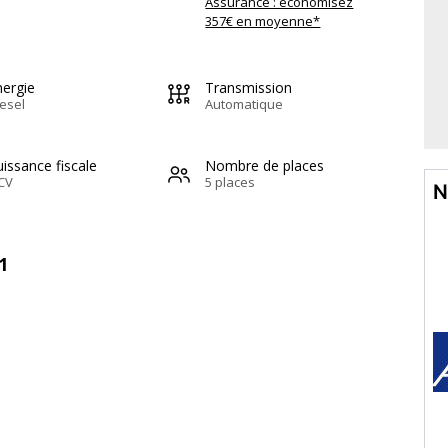
Assurance : économisez
357€ en moyenne*
nergie
Transmission
esel
Automatique
issance fiscale
Nombre de places
CV
5 places
N
1