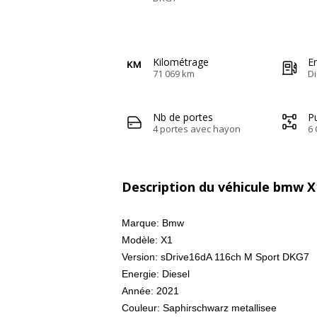
Kilométrage
E
71 069 km
Di
Nb de portes
Pu
4 portes avec hayon
6 
Description du véhicule bmw X
Marque: Bmw
Modèle: X1
Version: sDrive16dA 116ch M Sport DKG7
Energie: Diesel
Année: 2021
Couleur: Saphirschwarz metallisee