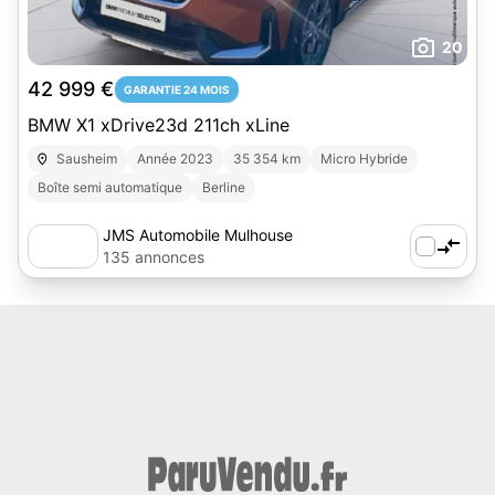
20
42 999 €
GARANTIE 24 MOIS
BMW X1 xDrive23d 211ch xLine
Sausheim
Année 2023
35 354 km
Micro Hybride
Boîte semi automatique
Berline
JMS Automobile Mulhouse
135 annonces