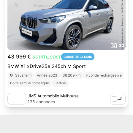
20
43 999 €
south_east
GARANTIE 24 MOIS
BMW X1 xDrive25e 245ch M Sport
Sausheim
Année 2023
38 209 km
Hybride rechargeable
Boîte semi automatique
Berline
JMS Automobile Mulhouse
135 annonces