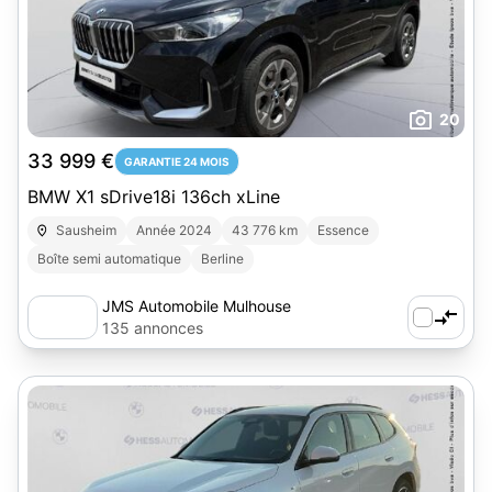
20
33 999 €
GARANTIE 24 MOIS
BMW X1 sDrive18i 136ch xLine
Sausheim
Année 2024
43 776 km
Essence
Boîte semi automatique
Berline
JMS Automobile Mulhouse
135 annonces