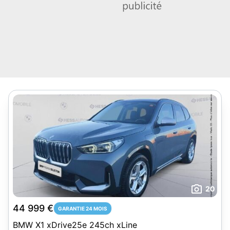
20
44 999 €
GARANTIE 24 MOIS
BMW X1 xDrive25e 245ch xLine