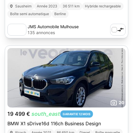
Sausheim
Année 2023
36 511 km
Hybride rechargeable
Boîte semi automatique
Berline
JMS Automobile Mulhouse
135 annonces
20
19 499 €
south_east
GARANTIE 12 MOIS
BMW X1 sDrive16d 116ch Business Design
Illzach
Année 2021
86 650 km
Diesel
Boîte manuelle