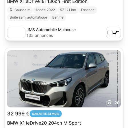
BMW X1 sDrive18i 136ch First Edition
Sausheim
Année 2022
57 171 km
Essence
Boîte semi automatique
Berline
JMS Automobile Mulhouse
135 annonces
20
32 999 €
GARANTIE 24 MOIS
BMW X1 ieDrive20 204ch M Sport