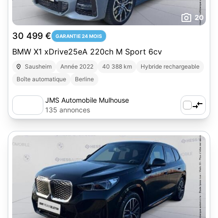
20
30 499 €
GARANTIE 24 MOIS
BMW X1 xDrive25eA 220ch M Sport 6cv
Sausheim
Année 2022
40 388 km
Hybride rechargeable
Boîte automatique
Berline
JMS Automobile Mulhouse
135 annonces