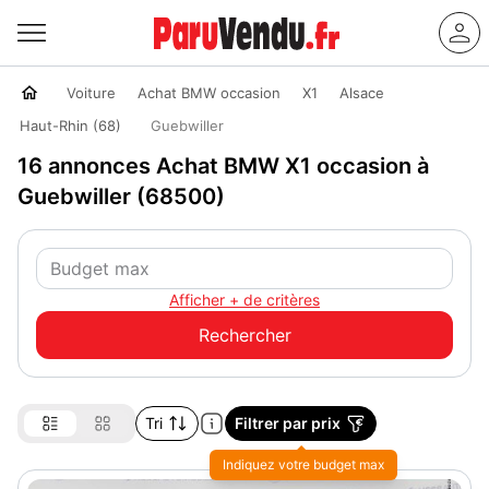
Voiture
Achat BMW occasion
X1
Alsace
Haut-Rhin (68)
Guebwiller
16 annonces Achat BMW X1 occasion à
Guebwiller (68500)
Afficher + de critères
Tri
Filtrer par prix
Indiquez votre budget max