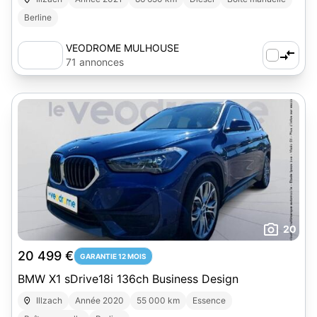
Berline
VEODROME MULHOUSE
71 annonces
20
20 499 €
GARANTIE 12 MOIS
BMW X1 sDrive18i 136ch Business Design
Illzach
Année 2020
55 000 km
Essence