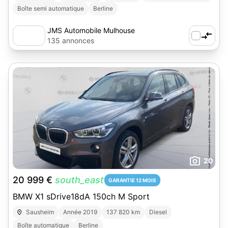
Boîte semi automatique
Berline
JMS Automobile Mulhouse
135 annonces
20
20 999 €
south_east
GARANTIE 12 MOIS
BMW X1 sDrive18dA 150ch M Sport
Sausheim
Année 2019
137 820 km
Diesel
Boîte automatique
Berline