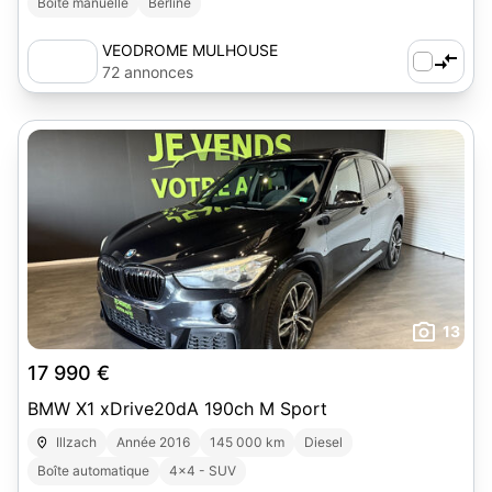
Boîte manuelle
Berline
VEODROME MULHOUSE
72 annonces
13
17 990 €
BMW X1 xDrive20dA 190ch M Sport
Illzach
Année 2016
145 000 km
Diesel
Boîte automatique
4x4 - SUV