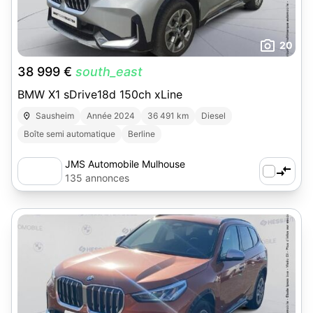
20
38 999 €
south_east
BMW X1 sDrive18d 150ch xLine
Sausheim
Année 2024
36 491 km
Diesel
Boîte semi automatique
Berline
JMS Automobile Mulhouse
135 annonces