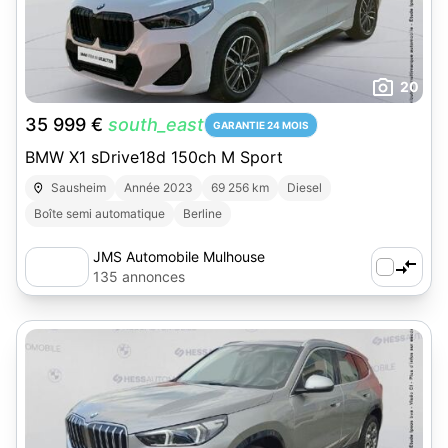
20
35 999 €
south_east
GARANTIE 24 MOIS
BMW X1 sDrive18d 150ch M Sport
Sausheim
Année 2023
69 256 km
Diesel
Boîte semi automatique
Berline
JMS Automobile Mulhouse
135 annonces