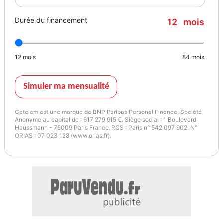
Vitres arrière électriques, Vitres avant électriques, Volant cuir,
Durée du financement
12
mois
Volant multifonction, Volant réglable en profondeur et hauteur,
Volant sport, Phytonicblau métallisé
12
mois
84
mois
Garantie : BMW Premium Selection 24 mois.
Couleur
Puissance réelle
Simuler ma mensualité
Phytonicblau métallisé
190
Cetelem est une marque de BNP Paribas Personal Finance, Société
Anonyme au capital de : 617 279 915 €. Siège social : 1 Boulevard
Garantie mécanique
Haussmann - 75009 Paris France. RCS : Paris n° 542 097 902. N°
4 mois
ORIAS : 07 023 128 (www.orias.fr).