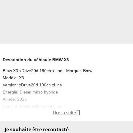
Description du véhicule BMW X3
Bmw X3 xDrive20d 190ch xLine - Marque: Bmw
Modèle: X3
Version: xDrive20d 190ch xLine
Energie: Diesel micro hybride
Année: 2023
Couleur: Phytonicblau métallisé

Lire la suite
Carrosserie: SUV
Boite: Automatique
Portes: 5
Je souhaite être recontacté