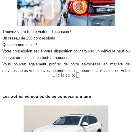
Trouvez votre future voiture d’occasion !
Un réseau de 250 concessions
Qui sommes-nous ?
Votre concession est à votre disposition pour trouver un véhicule neuf ou
une voiture d’occasion toutes marques.
Vous pouvez également profiter de notre savoir-faire en matière de
services après-vente, avec notamment l’entretien et la révision de votre

Lire la suite
véhicule.
Notre concession fait partie du réseau de concessions d’Autosphere.fr,
pour vous accompagner au mieux dans votre recherche de véhicules
Les autres véhicules de ce concessionnaire
d’occasion.
Autosphere.fr c’est l’expérience de concessionnaires reconnus parmi un
réseau de 250 concessions, avec plus de 14 000 voitures dans toute la
France.
Plus qu’une voiture d’occ