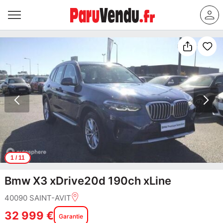
1
/ 11
Bmw X3 xDrive20d 190ch xLine
40090 SAINT-AVIT
32 999 €
Garantie