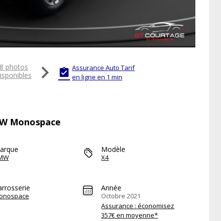

8 photos
Assurance Auto Tarif

isponibles
en ligne en 1 min
BMW Monospace
arque
Modèle
MW
X4
arrosserie
Année
onospace
Octobre 2021
Assurance : économisez
357€ en moyenne*