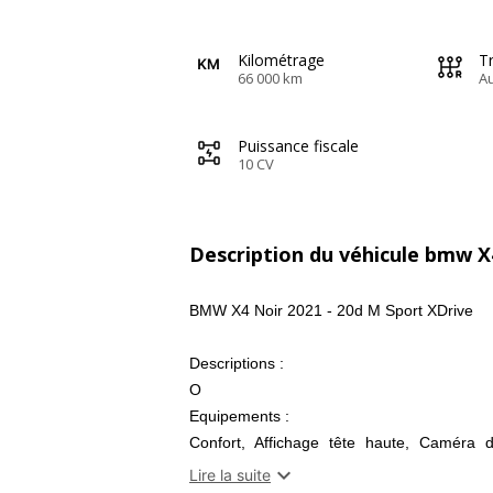
Kilométrage
T
66 000 km
A
Puissance fiscale
10 CV
Description du véhicule bmw X
BMW X4 Noir 2021 - 20d M Sport XDrive
Descriptions :
O
Equipements :
Confort, Affichage tête haute, Caméra d
Contrôle de la distance de stationnement

Lire la suite