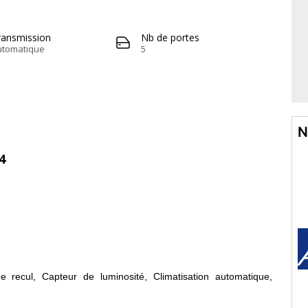
ransmission
Nb de portes
utomatique
5
N
4
e recul, Capteur de luminosité, Climatisation automatique,
, Radar de recul, Rétroviseurs latéraux électriques, Sièges