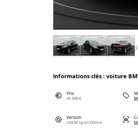
d
Informations clés : voiture 
Prix
M
43 990 €
B
Version
C
20d M Sport XDrive
M