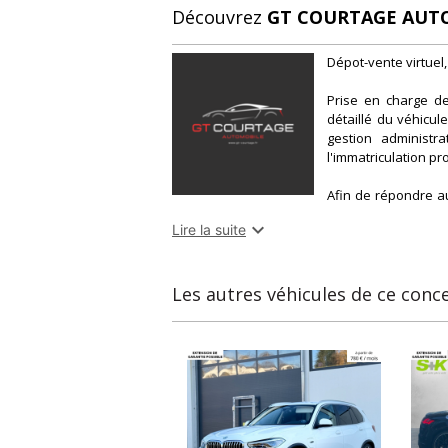
Découvrez
GT COURTAGE AUT
Dépot-vente virtuel,
Prise en charge de
détaillé du véhicule
gestion administr
l'immatriculation pro
Afin de répondre a
complémentaires tel

Lire la suite
la livraison à votre 
Toutes nos annonc
millie
Les autres véhicules de ce conc