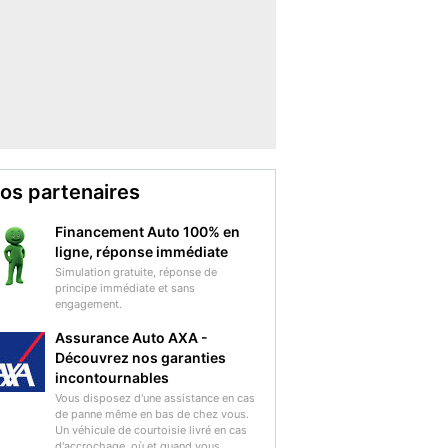
os partenaires
Financement Auto 100% en
ligne, réponse immédiate
Simulation gratuite, réponse de
principe immédiate et sans
engagement.
Assurance Auto AXA -
Découvrez nos garanties
incontournables
Vous disposez d'une assistance en cas
de panne même en bas de chez vous.
Un véhicule de courtoisie livré en cas
d'accrochage, où et quand vous