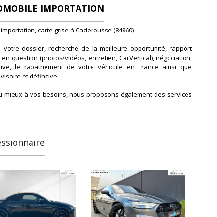
OMOBILE IMPORTATION
 importation, carte grise à Caderousse (84860)
 votre dossier, recherche de la meilleure opportunité, rapport
 en question (photos/vidéos, entretien, CarVertical), négociation,
ative, le rapatriement de votre véhicule en France ainsi que
visoire et définitive.
u mieux à vos besoins, nous proposons également des services
s que le financement, l'extension de garantie jusqu'à 60 mois et
domicile.
es ne sont pas publiées. Nous avons accès à des dizaines de
essionnaire