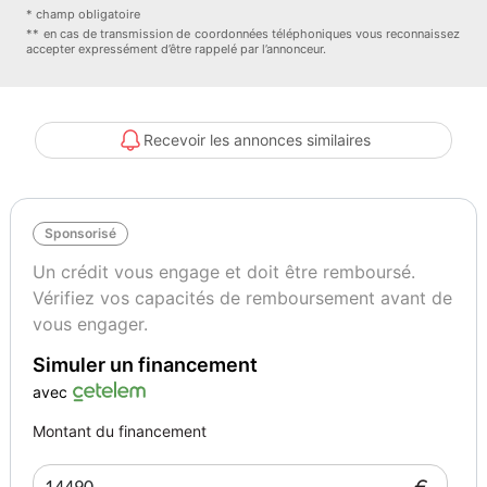
- Prise Audio AUX /USB
* champ obligatoire
- Régulateur de vitesse et de distance
** en cas de transmission de coordonnées téléphoniques vous reconnaissez
accepter expressément d’être rappelé par l’annonceur.
- Rétroviseur Int Jour/nuit
- Sièges av chauffants
- Sièges av électrique à mémoire
- Système audio CD / USB
Recevoir les annonces similaires
- Vitres arr surteintées
- Volant cuir M multifonctions
- Volant réglable en hauteur et profondeur Sécurité :
Sponsorisé
- Airbags
- ABS
Un crédit vous engage et doit être remboursé.
- Aide au démarrage en cote
Vérifiez vos capacités de remboursement avant de
- ESP
vous engager.
- Feux et Essuie
Simuler un financement
- glaces automatiques
- Fixations ISOFIX
avec
- Kit téléphone main libre Bluetooth
Montant du financement
- Phares av de jour
- Projecteurs antibrouillard Entretien :