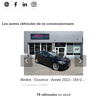
Les autres véhicules de ce concessionnaire
Berline - Essence - Année 2003 - 143 000 km, 13 990 €
Berline - Essence - Année 2013 - 154 000 km, 11 490 €


Chambéry (73000)
Chambéry (
79 véhicules
en stock