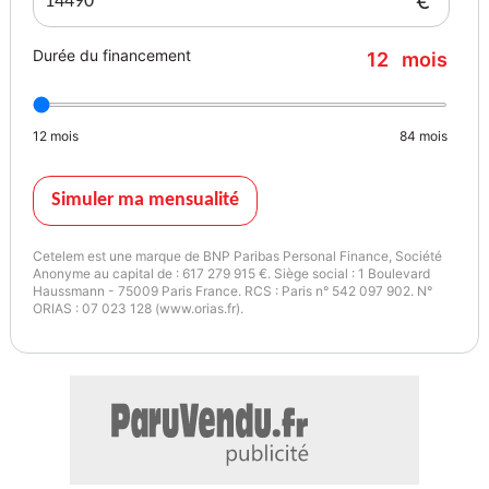
€
- Factures d'Entretien
- Carnet d’Entretien Prix hors frais d'intermédiation (a partir de
Durée du financement
12
mois
890euro TTC) et coût de la Carte Grise Possibilité d'extension de
garantie 3
- 6
12
mois
84
mois
- 12
- 24 mois / Financement sous 48h / Reprise Possible Véhicule
visible uniquement sur rendez-vous dans votre agence
Simuler ma mensualité
TRANSAKAUTO de Chambéry (73) Des erreurs pouvant se glisser
dans nos annonces merci de nous contacter pour plus de
Cetelem est une marque de BNP Paribas Personal Finance, Société
renseignements sur ces dernières TRANSAKAUTO réseau national
Anonyme au capital de : 617 279 915 €. Siège social : 1 Boulevard
Haussmann - 75009 Paris France. RCS : Paris n° 542 097 902. N°
d'agences spécialisé en courtage automobile
ORIAS : 07 023 128 (www.orias.fr).
Couleur
Vignette Crit’Air
BLANC
2