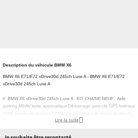
Description du véhicule BMW X6
BMW X6 E71/E72 xDrive30d 245ch Luxe A - BMW X6 E71/E72
xDrive30d 245ch Luxe A
// BMW X6 xDrive30d 245ch Luxe A KIT CHAINE NEUF Aide
parking AR/AV boite automatique Démarrage sans clé GPS Intérieur
CUIR Sièges électriques AV Sièges à mémoire de forme Jantes Alu

Lire la suite
20’’ 4 vitres électriques Climatisation automatique bi-zone Palettes
au volant Régulateur de vitesse Ordinateur de bord Kit main libre
Bluetooth Prise audio aux / USB etc Options : Lecteur DVD
Je souhaite être recontacté