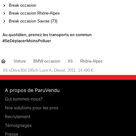
Break occasion
Break occasion Rhône-Alpes
Break occasion Savoie (73)
Au quotidien, prenez les transports en commun
#SeDéplacerMoinsPolluer
Voiture
BMW occasion
X6
Rhône-Alpes
X6 xDrive30d 245ch Luxe A, Diesel, 2011, 14 490 €
A propos de ParuVendu
Qui sommes-nous?
Nos solutions pour les pros
Recrutement
Témoignages
Presse