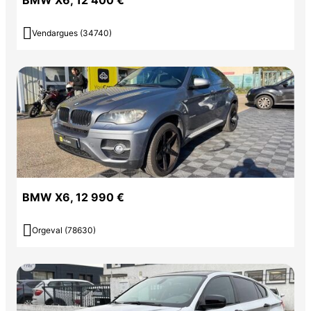
BMW X6, 12 400 €

Vendargues (34740)
BMW X6, 12 990 €

Orgeval (78630)