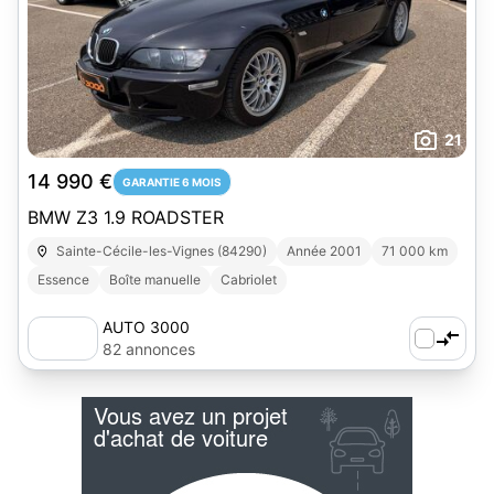
21
14 990 €
GARANTIE 6 MOIS
BMW Z3 1.9 ROADSTER
Sainte-Cécile-les-Vignes (84290)
Année 2001
71 000 km
Essence
Boîte manuelle
Cabriolet
AUTO 3000
82 annonces