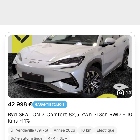
14
42 998 €
GARANTIE 72 MOIS
Byd SEALION 7 Comfort 82,5 kWh 313ch RWD - 10
Kms -11%
Vendeville (59175)
Année 2026
10 km
Electrique
Boîte automatique
4x4 - SUV