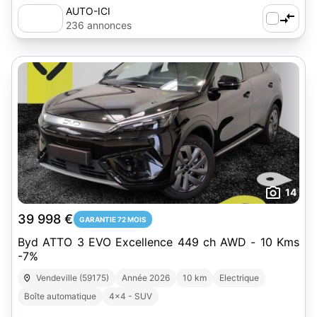
AUTO-ICI
236 annonces
14
39 998 €
GARANTIE 72 MOIS
Byd ATTO 3 EVO Excellence 449 ch AWD - 10 Kms
-7%
Vendeville (59175)
Année 2026
10 km
Electrique
Boîte automatique
4x4 - SUV