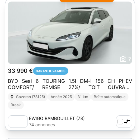
7
33 990 €
GARANTIE 24 MOIS
BYD Seal 6 TOURING 1.5l DM-i 156 CH PHEV
COMFORT/ REMISE 27%/ TOIT OUVRANT
PANORAMIQUE/ AUTONOMIE 1350 KM
Gazeran (78125)
Année 2025
31 km
Boîte automatique
Break
EWIGO RAMBOUILLET (78)
74 annonces