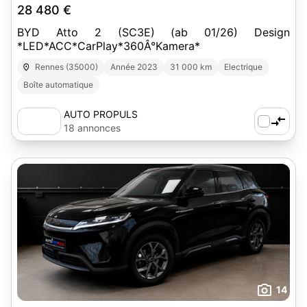
28 480 €
BYD Atto 2 (SC3E) (ab 01/26) Design
*LED*ACC*CarPlay*360Â°Kamera*
Rennes (35000)
Année 2023
31 000 km
Electrique
Boîte automatique
AUTO PROPULS
18 annonces
14