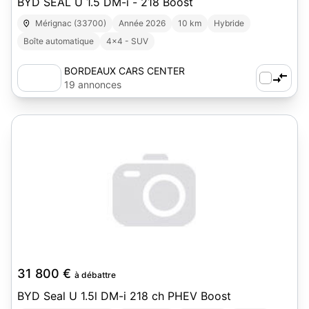
BYD SEAL U 1.5 DM-i - 218 Boost
Mérignac (33700)
Année 2026
10 km
Hybride
Boîte automatique
4x4 - SUV
BORDEAUX CARS CENTER
19 annonces
31 800 €
à débattre
BYD Seal U 1.5l DM-i 218 ch PHEV Boost