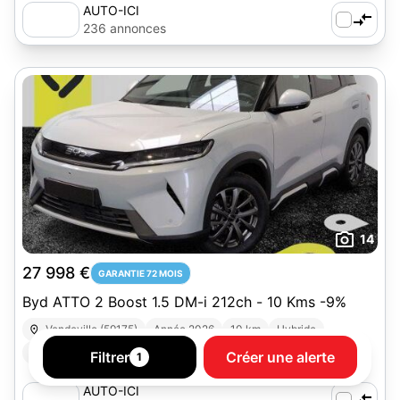
AUTO-ICI
236 annonces
14
27 998 €
GARANTIE 72 MOIS
Byd ATTO 2 Boost 1.5 DM-i 212ch - 10 Kms -9%
Vendeville (59175)
Année 2026
10 km
Hybride
Boîte automatique
4x4 - SUV
Filtrer
Créer une alerte
1
AUTO-ICI