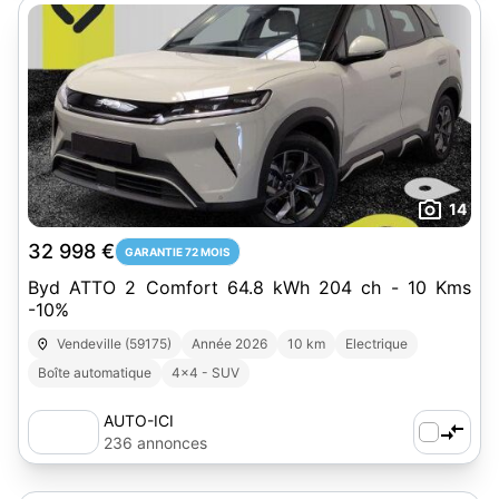
14
32 998 €
GARANTIE 72 MOIS
Byd ATTO 2 Comfort 64.8 kWh 204 ch - 10 Kms
-10%
Vendeville (59175)
Année 2026
10 km
Electrique
Boîte automatique
4x4 - SUV
AUTO-ICI
236 annonces