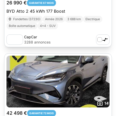
26 990 €
GARANTIE 67 MOIS
BYD Atto 2 45 kWh 177 Boost
Fondettes (37230)
Année 2026
3 688 km
Electrique
Boîte automatique
4x4 - SUV
CapCar
3288 annonces
14
42 498 €
GARANTIE 72 MOIS