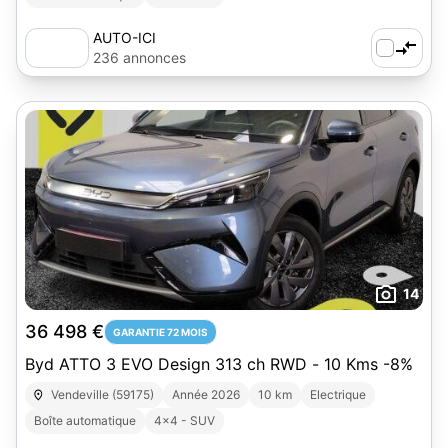
AUTO-ICI
236 annonces
14
36 498 €
GARANTIE 72 MOIS
Byd ATTO 3 EVO Design 313 ch RWD - 10 Kms -8%
Vendeville (59175)
Année 2026
10 km
Electrique
Boîte automatique
4x4 - SUV