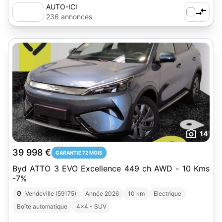
AUTO-ICI
236 annonces
14
39 998 €
GARANTIE 72 MOIS
Byd ATTO 3 EVO Excellence 449 ch AWD - 10 Kms
-7%
Vendeville (59175)
Année 2026
10 km
Electrique
Boîte automatique
4x4 - SUV