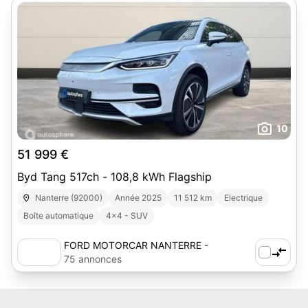
10
51 999 €
Byd Tang 517ch - 108,8 kWh Flagship
Nanterre (92000)
Année 2025
11 512 km
Electrique
Boîte automatique
4x4 - SUV
FORD MOTORCAR NANTERRE -
AUTOSPHERE
75 annonces