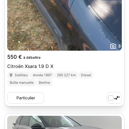
3
550 €
à débattre
Citroën Xsara 1.9 D X
Satillieu
Année 1997
295 227 km
Diesel
Boîte manuelle
Berline
Particulier