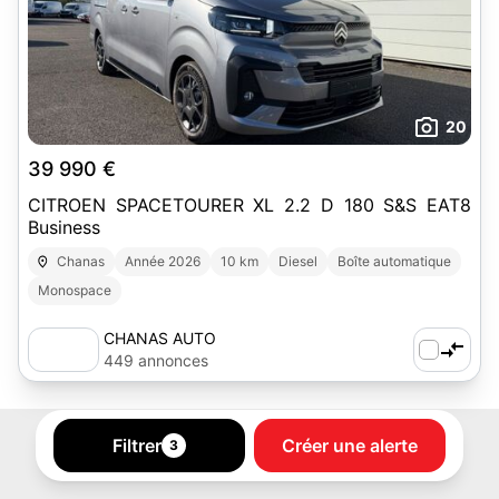
20
39 990 €
CITROEN SPACETOURER XL 2.2 D 180 S&S EAT8
Business
Chanas
Année 2026
10 km
Diesel
Boîte automatique
Monospace
CHANAS AUTO
449 annonces
Filtrer
Créer une alerte
3