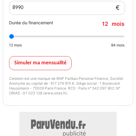
€
Durée du financement
12
mois
Equipements :
- climatisation bizone
12
mois
84
mois
- vitres élètriques
Simuler ma mensualité
- fermeture centralisée
Cetelem est une marque de BNP Paribas Personal Finance, Société
- crochet d'attelage
Anonyme au capital de : 617 279 915 €. Siège social : 1 Boulevard
Haussmann - 75009 Paris France. RCS : Paris n° 542 097 902. N°
ORIAS : 07 023 128 (www.orias.fr).
- regulateur et limiteur de vitesse
- bluetooth
- commandes au volant
-etc...