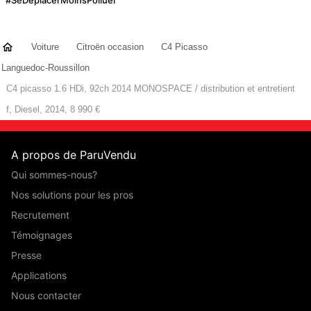
Voiture
Citroën occasion
C4 Picasso
Languedoc-Roussillon
C4 picasso 1.6 HDi, 92ch 2014 MONOSPACE / distribution et entretient
f, Diesel, 2014, 8 990 €
A propos de ParuVendu
Qui sommes-nous?
Nos solutions pour les pros
Recrutement
Témoignages
Presse
Applications
Nous contacter