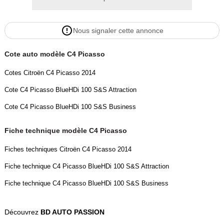
Nous signaler cette annonce
- Prix affiché hors Fais de dossier 150e et hors carte grise
- Véhicule garantie 3 mois ou 5000 km inclus
Cote auto modèle C4 Picasso
Cotes Citroën C4 Picasso 2014
Ce véhicule est de même catégorie que : touran scenic altea golf
Cote C4 Picasso BlueHDi 100 S&S Attraction
sportsvan bmw x1 x2 x3 308 sw 30cmax ds4 ds5 ds7 corolla verso
c3 picasso
Cote C4 Picasso BlueHDi 100 S&S Business
Fiche technique modèle C4 Picasso
Fiches techniques Citroën C4 Picasso 2014
Reprise possible toutes marques
Fiche technique C4 Picasso BlueHDi 100 S&S Attraction
Fiche technique C4 Picasso BlueHDi 100 S&S Business
Découvrez
BD AUTO PASSION