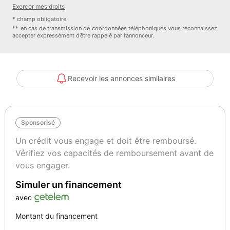
Exercer mes droits
* champ obligatoire
** en cas de transmission de coordonnées téléphoniques vous reconnaissez
accepter expressément d’être rappelé par l’annonceur.
Un check-up complet est réalisé sur tous les véhicules
Recevoir les annonces similaires
Entretien :
- vehicule disposant d'un suivi d'entretient régulier
- Kit distribution fait le 07/2024 a 130479km
Sponsorisé
- derniere entretient fait a 141794km
Un crédit vous engage et doit être remboursé.
Vérifiez vos capacités de remboursement avant de
- aucun frais a prévoir
vous engager.
Simuler un financement
- controle téchnique ok
avec
- un controle de 100 points sera éffectueé a la preparation afin de
Montant du financement
s'assurer du bon fonctionnement de l'ensemble du véhicule