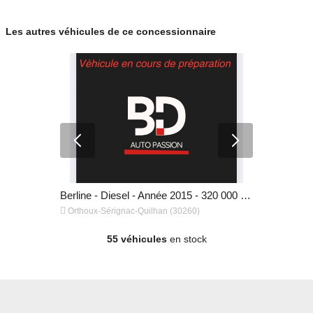
Les autres véhicules de ce concessionnaire
Berline - Essence - Année 2008 - 98 500 km, 18 990 €
Berline - Diesel - Année 2015 - 320 000 km, 3 990 €


Orthoux-Sérignac-Quilhan (30260)
Orthoux-Sér
55 véhicules
en stock