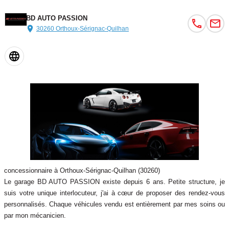
N'hésitez pas à me contacter par téléphone pour toute information
BD AUTO PASSION
complémentaire, je vous répondrai avec plaisir.
30260 Orthoux-Sérignac-Quilhan
concessionnaire à Orthoux-Sérignac-Quilhan (30260)
Options :
Le garage BD AUTO PASSION existe depuis 6 ans. Petite structure, je
Couleur
Puissance réelle
suis votre unique interlocuteur, j'ai à cœur de proposer des rendez-vous
GRIS CLAIR
92
personnalisés. Chaque véhicules vendu est entièrement par mes soins ou
par mon mécanicien.