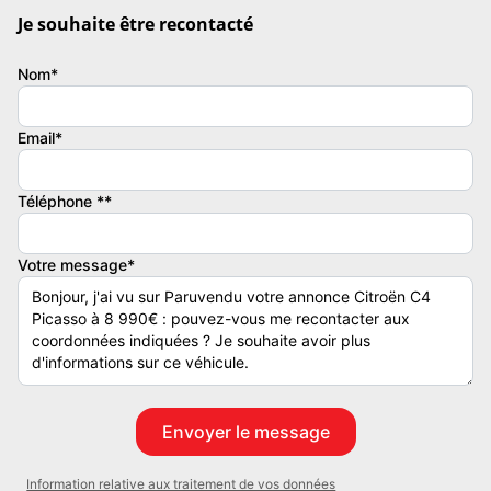
Je souhaite être recontacté
Nom*
La société BD auto-passion située à Orthoux (30260) au 103
chemin du lavoir vous propose des véhicules d'occasion toutes
Email*
marques.
Téléphone **
Installé depuis 2018 dans ce petit village aux portes des Cévennes,
Votre message*
passionné d'automobiles, je propose un service personnalisé dans
une structure de petite taille. A l'écoute des besoins, je cherche à
satisfaire mes clients tout au long de leur projet d'achat de véhicule
d'occasion (premier contact, achat, SAV). Etant mécanicien de
formation, j'apporte une importance majeure à la préparation
mécanique de tous mes véhicules.
Information relative aux traitement de vos données