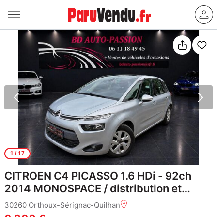
1
/ 17
CITROEN C4 PICASSO 1.6 HDi - 92ch
2014 MONOSPACE / distribution et
entretient fait / reprise possible
30260 Orthoux-Sérignac-Quilhan