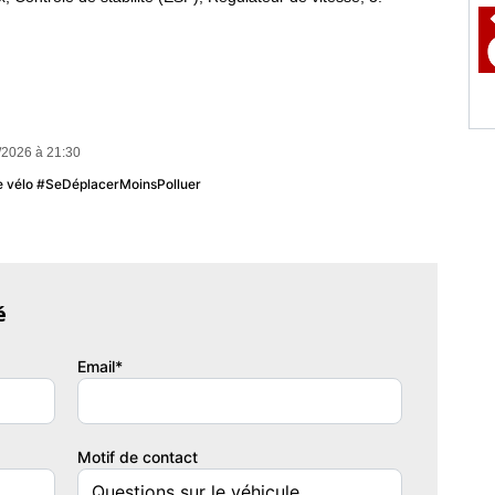
/2026 à 21:30
u le vélo #SeDéplacerMoinsPolluer
é
Email*
Motif de contact