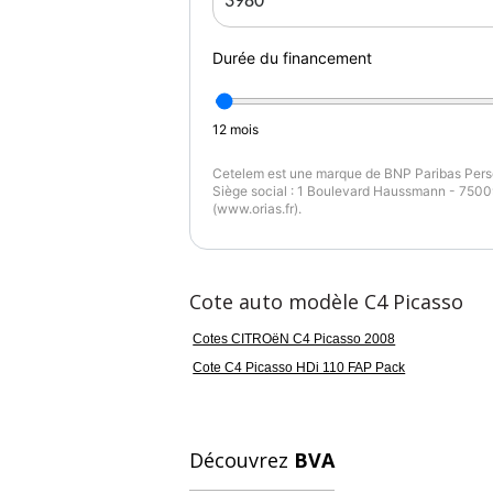
Bleu clair
3
Durée du financement
12
mois
Cetelem est une marque de BNP Paribas Perso
Siège social : 1 Boulevard Haussmann - 75009
(www.orias.fr).
Cote auto modèle C4 Picasso
Cotes CITROëN C4 Picasso 2008
Cote C4 Picasso HDi 110 FAP Pack
Découvrez
BVA