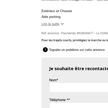
Extérieur et Chassis
Aide parking
Jantes alu

Lire la suite
Lunette arrière dégivrante
Réf. annonce : ParuVendu 9926640677 - Le 22/06
Peinture métallisée
Radar de recul
Pour les trajets courts, privilégiez la marche o
Rétroviseurs électriques

Signaler un problème sur cette annonce
Intérieur
4 vitres électriques
Accoudoir central avant
Je souhaite être recontact
Banquette fractionnable
Banquette rabattable
Nom*
Climatisation automatique
Couvre bagages
Direction assistée
Ordinateur de bord
Téléphone **
Prise 12V