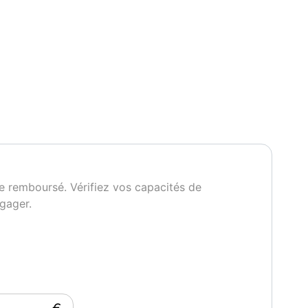
e remboursé. Vérifiez vos capacités de
gager.
ignement
gnette Crit'Air
Garantie mécanique