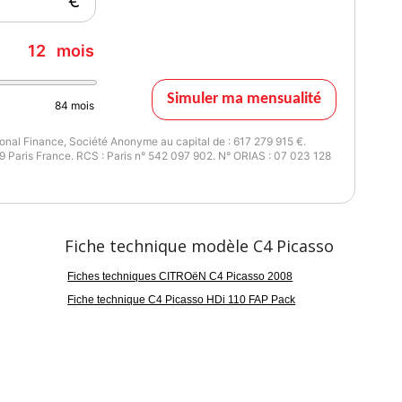
€
3 mois
12
mois
Simuler ma mensualité
84
mois
nal Finance, Société Anonyme au capital de : 617 279 915 €.
 Paris France. RCS : Paris n° 542 097 902. N° ORIAS : 07 023 128
Fiche technique modèle C4 Picasso
Fiches techniques CITROëN C4 Picasso 2008
Fiche technique C4 Picasso HDi 110 FAP Pack