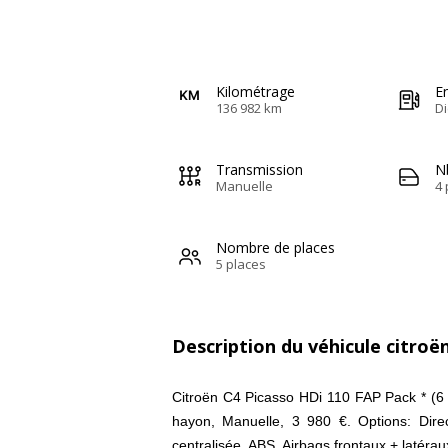
Kilométrage
E
136 982 km
Di
Transmission
N
Manuelle
4 
Nombre de places
5 places
Description du véhicule citroë
Citroën C4 Picasso HDi 110 FAP Pack * (6
hayon, Manuelle, 3 980 €. Options: Direc
centralisée, ABS, Airbags frontaux + latérau