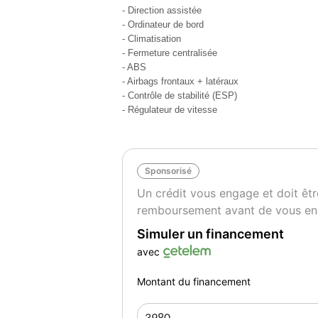
- Direction assistée
- Ordinateur de bord
Distribution + pompe à eau neuve
- Climatisation
Kit courroie accessoires
- Fermeture centralisée
Vidange et filtre à huile
- ABS
filtre à air
- Airbags frontaux + latéraux
filtre à d'habitacle
- Contrôle de stabilité (ESP)
- Régulateur de vitesse
filtre à gasoil
**
Offre Spéciale 3980€
Sponsorisé
(affiché 4480€)
Un crédit vous engage et doit êtr
**
remboursement avant de vous en
Je suis à votre disposition pour tout rense
Simuler un financement
Vente de véhicules d'occasion depuis 1994
avec
Montant du financement
A très bientôt pour un essai
Couleur
Vi