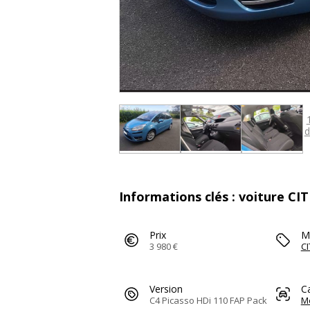
d
Informations clés : voiture 
Prix
M
3 980 €
C
Version
C
C4 Picasso HDi 110 FAP Pack
M