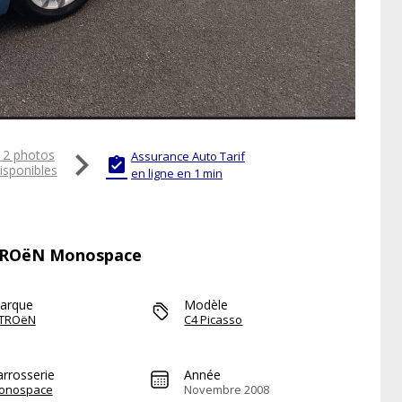

12 photos
Assurance Auto Tarif

isponibles
en ligne en 1 min
CITROëN Monospace
arque
Modèle
ITROëN
C4 Picasso
arrosserie
Année
onospace
Novembre 2008