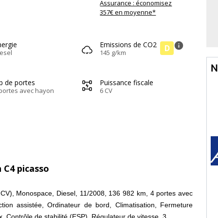
Assurance : économisez
357€ en moyenne*
nergie
Emissions de CO2
info
D
esel
145 g/km
N
b de portes
Puissance fiscale
portes avec hayon
6 CV
n C4 picasso
 CV), Monospace, Diesel, 11/2008, 136 982 km, 4 portes avec
tion assistée, Ordinateur de bord, Climatisation, Fermeture
x, Contrôle de stabilité (ESP), Régulateur de vitesse, 3.