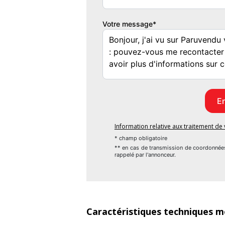
Régulateur de vitesse
Système audio CD
Votre message*
Volant cuir
Sécurité
ABS
Airbags frontaux
Airbags latéraux
Détecteur de pluie
Essuie-glaces automatiques
Feux automatiques
Fixations ISOFIX
Information relative aux traitement d
Antivol
* champ obligatoire
Anti démarrage
** en cas de transmission de coordonnée
rappelé par l'annonceur.
Non fumeur
Roue de secours
Véhicule en très bon état
Caractéristiques techniques m
** 1ère MAIN **