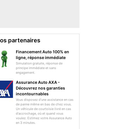
os partenaires
Financement Auto 100% en
ligne, réponse immédiate
Simulation gratuite, réponse de
principe immédiate et sans
engagement.
Assurance Auto AXA -
Découvrez nos garanties
incontournables
Vous disposez d'une assistance en cas
de panne même en bas de chez vous.
Un véhicule de courtoisie livré en cas
d'accrochage, où et quand vous
voulez. Estimez votre Assurance Auto
en 3 minutes.