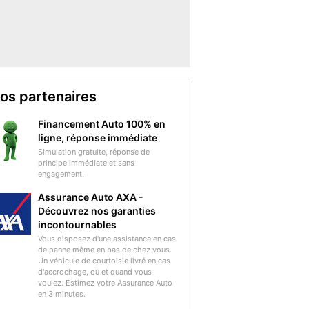
os partenaires
Financement Auto 100% en
ligne, réponse immédiate
Simulation gratuite, réponse de
principe immédiate et sans
engagement.
Assurance Auto AXA -
Découvrez nos garanties
incontournables
Vous disposez d'une assistance en cas
de panne même en bas de chez vous.
Un véhicule de courtoisie livré en cas
d'accrochage, où et quand vous
voulez. Estimez votre Assurance Auto
en 3 minutes.