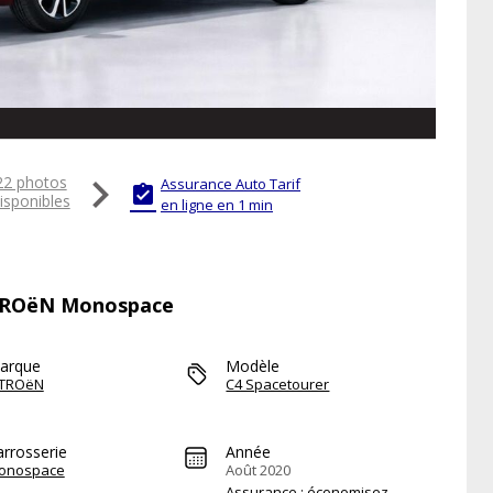

22 photos
Assurance Auto Tarif

isponibles
en ligne en 1 min
CITROëN Monospace
arque
Modèle
ITROëN
C4 Spacetourer
arrosserie
Année
onospace
Août 2020
Assurance : économisez