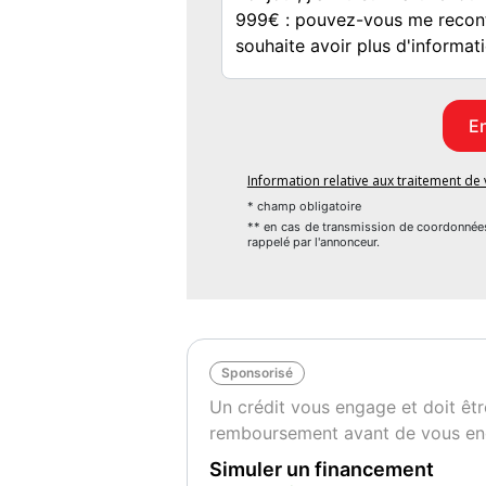
- limiteur de vitesse : oui
- ordinateur de bord : oui
- prise audio usb : oui
- regulateur de vitesse : oui
- retroviseurs degivrants : oui
- retroviseurs electriques : oui
- volant multifonctions : oui
Information relative aux traitement d
- climatisation : oui
* champ obligatoire
- abs : oui
** en cas de transmission de coordonnée
rappelé par l'annonceur.
- phares antibrouillard : oui
- radar aide stationnement : oui
Couleur
Pu
rouge
1
Sponsorisé
Autres informations
Un crédit vous engage et doit êtr
Première main
remboursement avant de vous en
Simuler un financement