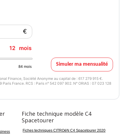
€
12
mois
Simuler ma mensualité
84
mois
nal Finance, Société Anonyme au capital de : 617 279 915 €.
 Paris France. RCS : Paris n° 542 097 902. N° ORIAS : 07 023 128
er
Fiche technique modèle C4
Spacetourer
Fiches techniques CITROëN C4 Spacetourer 2020
siness