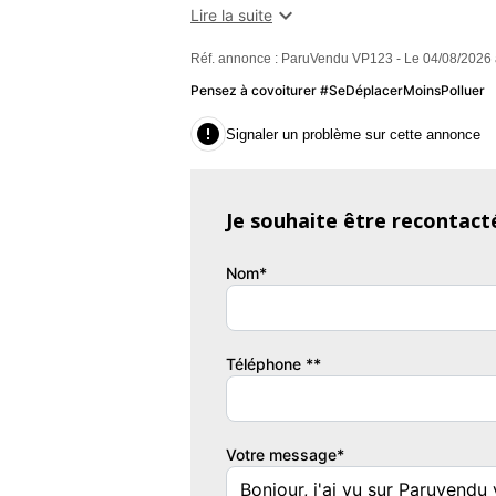
- 23/08/2019,

Lire la suite
- première main,
Réf. annonce : ParuVendu VP123 - Le 04/08/2026 
- Etc ....
Pensez à covoiturer #SeDéplacerMoinsPolluer
Equipements :

Signaler un problème sur cette annonce
- energie : essence
- millesime : 2020
- mise en circulation : 23/08/2019
Je souhaite être recontact
- kilometrage : 145000
- boite de vitesse : automatique
Nom*
- nb portes : 5
- nb places : 5
- puissance fiscale : 7
- puissance reelle : 130
Téléphone **
- classe critair : oui
- accoudoir central : oui
- allumage automatique des feux : oui
Votre message*
- bluetooth : oui
- detecteur de pluie : oui