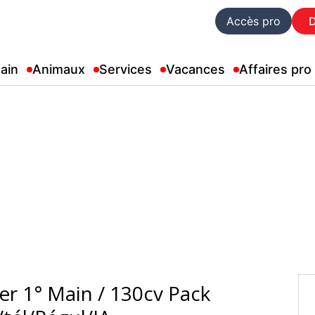
Accès pro
ain
Animaux
Services
Vacances
Affaires pro
er 1° Main / 130cv Pack