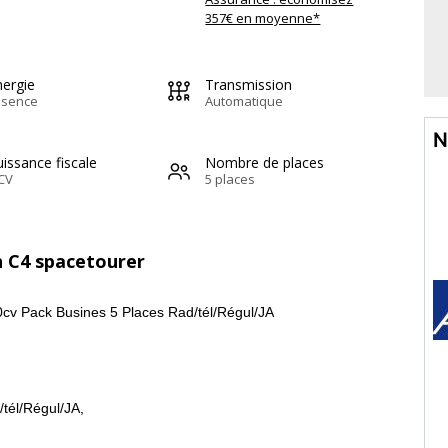
357€ en moyenne*
nergie
Transmission
ssence
Automatique
N
issance fiscale
Nombre de places
CV
5 places
n C4 spacetourer
0cv Pack Busines 5 Places Rad/tél/Régul/JA
tél/Régul/JA,