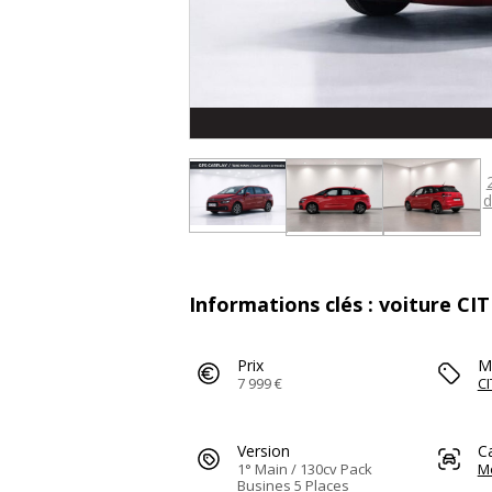
d
Informations clés : voiture 
Prix
M
7 999 €
C
Version
C
1° Main / 130cv Pack
M
Busines 5 Places