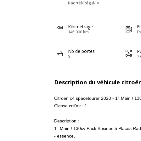
Rad/tél/Régul/JA
Kilométrage
E
145 000 km
E
Nb de portes
Pu
5
7 
Description du véhicule citroë
Citroën c4 spacetourer 2020 - 1° Main / 13
Classe crit'air : 1
Description :
1° Main / 130cv Pack Busines 5 Places Rad/
- essence,