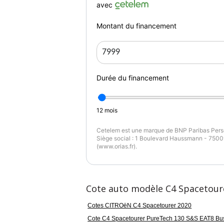
avec
Montant du financement
Durée du financement
12
mois
Cetelem est une marque de BNP Paribas Perso
Siège social : 1 Boulevard Haussmann - 75009
(www.orias.fr).
Cote auto modèle C4 Spacetour
Cotes CITROëN C4 Spacetourer 2020
Cote C4 Spacetourer PureTech 130 S&S EAT8 Bu