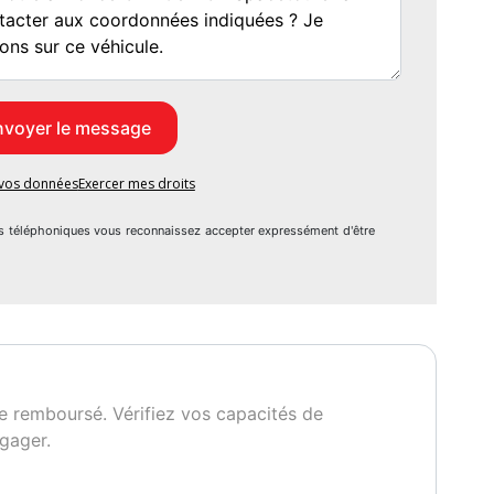
e vos données
Exercer mes droits
s téléphoniques vous reconnaissez accepter expressément d'être
issance réelle
Vignette Crit'Air
30
1
e remboursé. Vérifiez vos capacités de
gager.