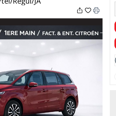
/tél/Régul/JA