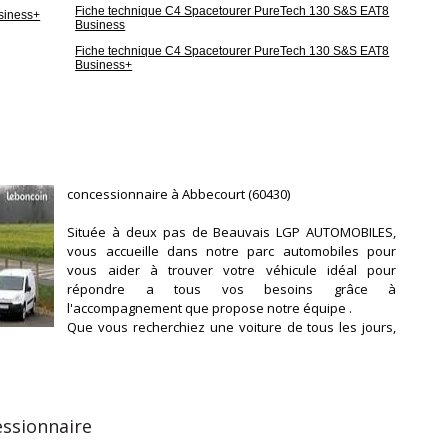
Fiche technique C4 Spacetourer PureTech 130 S&S EAT8
siness+
Business
Fiche technique C4 Spacetourer PureTech 130 S&S EAT8
Business+
concessionnaire à Abbecourt (60430)
Située à deux pas de Beauvais LGP AUTOMOBILES,
vous accueille dans notre parc automobiles pour
vous aider à trouver votre véhicule idéal pour
répondre a tous vos besoins grâce à
l'accompagnement que propose notre équipe .
Que vous recherchiez une voiture de tous les jours,
familiale, sportive, SUV, ou bien utilitaire.
Nous pouvons vous accompagniez dans cette
recherche .
Nous avons un large choix de modèles à vous
proposer selon vos envies, vos attentes et vos
essionnaire
besoins.