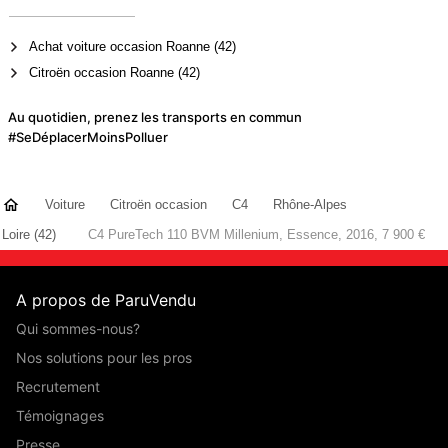
Achat voiture occasion Roanne (42)
Citroën occasion Roanne (42)
Au quotidien, prenez les transports en commun
#SeDéplacerMoinsPolluer
Voiture
Citroën occasion
C4
Rhône-Alpes
Loire (42)
C4 PureTech 110 BVM Millenium, Essence, 2016, 7 900 €
A propos de ParuVendu
Qui sommes-nous?
Nos solutions pour les pros
Recrutement
Témoignages
Presse