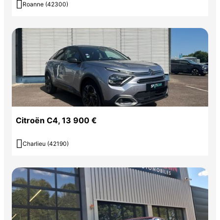

Roanne (42300)
Citroën C4, 13 900 €

Charlieu (42190)