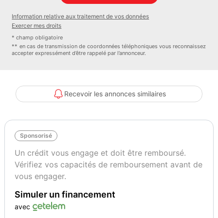
Sécurité :
Information relative aux traitement de vos données
- ABS
Exercer mes droits
- ESP
* champ obligatoire
- AIRBAGS
** en cas de transmission de coordonnées téléphoniques vous reconnaissez
accepter expressément d’être rappelé par l’annonceur.
- Connexion SOS
- FIXATIONS ISOFIX
Autres informations :
- Carte grise possible sur place
Recevoir les annonces similaires
- Véhicule garantie boite et moteur
* Sous réserve de vérification des options et équipements
Garage SIM AUTO
Sponsorisé
36 RUE FERDINAND BUISSON
42300 ROANNE
Un crédit vous engage et doit être remboursé.
*Ouverture du Lundi au Vendredi 9h-12h/14h-18h et le Samedi 9h-
Vérifiez vos capacités de remboursement avant de
16h NON STOP
vous engager.
Couleur
Vignette Crit’Air
Simuler un financement
Gris clair
1
avec