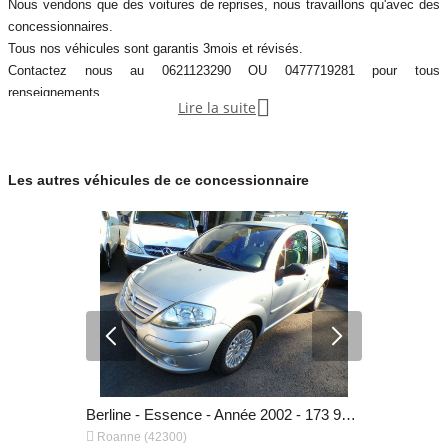
Nous vendons que des voitures de reprises, nous travaillons qu'avec des
concessionnaires.
Tous nos véhicules sont garantis 3mois et révisés.
Contactez nous au 0621123290 OU 0477719281 pour tous
renseignements.

Lire la suite
Les autres véhicules de ce concessionnaire
Berline - Essence - Année 2020 - 36 830 km, 9 900 €
Berline - Essence - Année 2002 - 173 981 km, 5 990 €


Roanne (42300)
Roanne (4