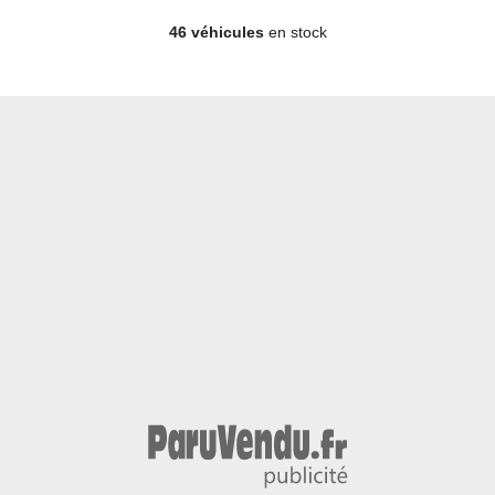
46 véhicules
en stock
Berline - Essence - Année 2002 - 173 981 km, 5 990 €