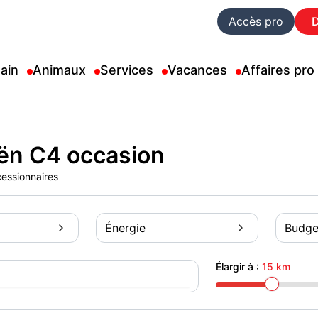
Accès pro
ain
Animaux
Services
Vacances
Affaires pro
ën C4 occasion
cessionnaires
Énergie
Budge
Élargir à :
15 km