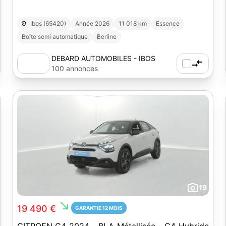
Ibos (65420)
Année 2026
11 018 km
Essence
Boîte semi automatique
Berline
DEBARD AUTOMOBILES - IBOS
100 annonces
19
south_east
19 490 €
GARANTIE 12 MOIS