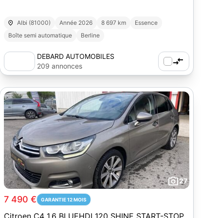
Albi (81000)
Année 2026
8 697 km
Essence
Boîte semi automatique
Berline
DEBARD AUTOMOBILES
209 annonces
27
7 490 €
GARANTIE 12 MOIS
Citroen C4 1.6 BLUEHDI 120 SHINE START-STOP