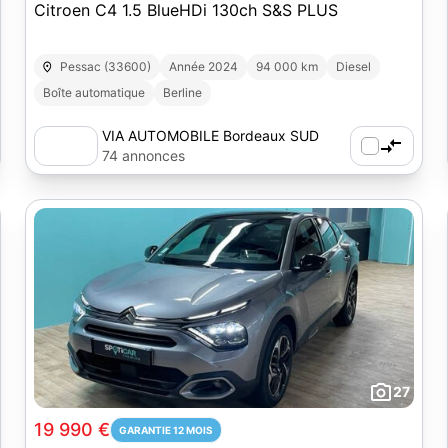
Citroen C4 1.5 BlueHDi 130ch S&S PLUS
Pessac (33600)
Année 2024
94 000 km
Diesel
Boîte automatique
Berline
VIA AUTOMOBILE Bordeaux SUD
(33)
74 annonces
27
19 990 €
GARANTIE 12 MOIS