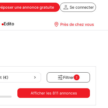
Déposer
une annonce gratuite
Se connecter
Edito
Près de chez vous
t (€)
Filtrer
2
Afficher les
811 annonces