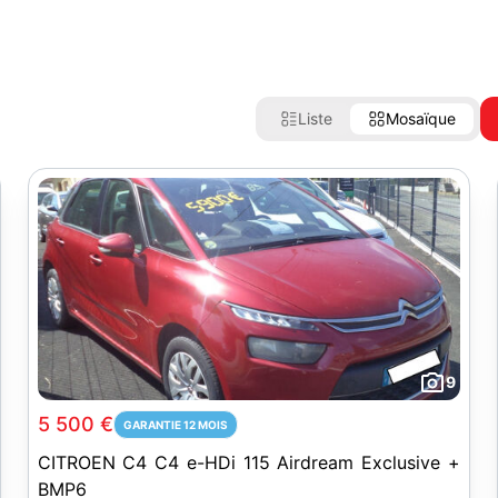
Liste
Mosaïque
9
5 500 €
GARANTIE 12 MOIS
CITROEN C4 C4 e-HDi 115 Airdream Exclusive +
BMP6