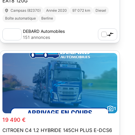
EAT8 120G
Campsas (82370)
Année 2020
97 072 km
Diesel
Boîte automatique
Berline
DEBARD Automobiles
151 annonces
1
19 490 €
CITROEN C4 1.2 HYBRIDE 145CH PLUS E-DCS6