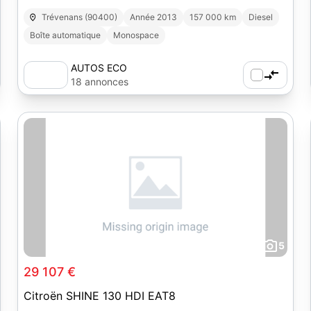
Trévenans (90400)
Année 2013
157 000 km
Diesel
Boîte automatique
Monospace
AUTOS ECO
18 annonces
5
29 107 €
Citroën SHINE 130 HDI EAT8