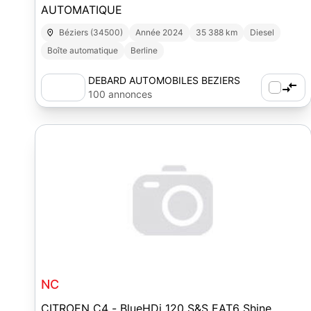
AUTOMATIQUE
Béziers (34500)
Année 2024
35 388 km
Diesel
Boîte automatique
Berline
DEBARD AUTOMOBILES BEZIERS
100 annonces
NC
CITROEN C4 - BlueHDi 120 S&S EAT6 Shine