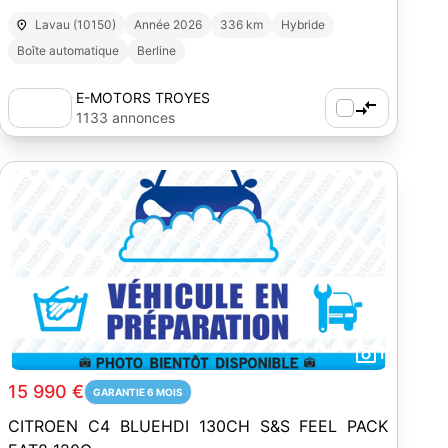
Lavau (10150)
Année 2026
336 km
Hybride
Boîte automatique
Berline
E-MOTORS TROYES
1133 annonces
1
15 990 €
GARANTIE 6 MOIS
CITROEN C4 BLUEHDI 130CH S&S FEEL PACK