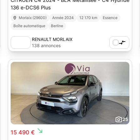
CITROEN C4 2024 - BLA Métallisée - C4 Hybride
136 e-DCS6 Plus
Morlaix (29600)
Année 2024
12 170 km
Essence
Boîte automatique
Berline
RENAULT MORLAIX
138 annonces
25
south_east
15 490 €