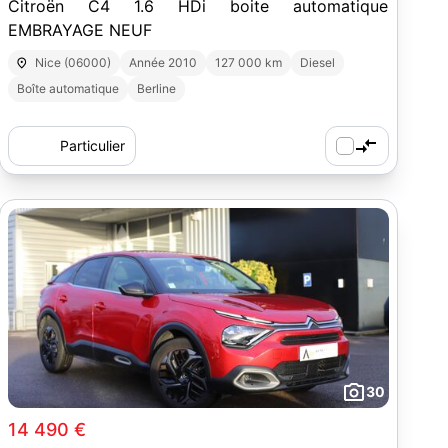
Citroën C4 1.6 HDi boite automatique
EMBRAYAGE NEUF
Nice (06000)
Année 2010
127 000 km
Diesel
Boîte automatique
Berline
Particulier
30
14 490 €