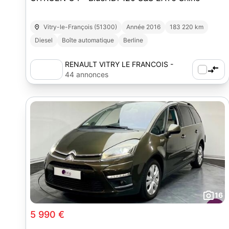
Vitry-le-François (51300)
Année 2016
183 220 km
Diesel
Boîte automatique
Berline
RENAULT VITRY LE FRANCOIS -
SERVICES ET VENTES
44 annonces
AUTOMOBILES
16
5 990 €