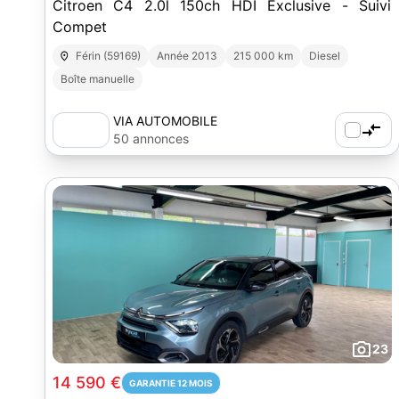
Citroen C4 2.0l 150ch HDI Exclusive - Suivi
Compet
Férin (59169)
Année 2013
215 000 km
Diesel
Boîte manuelle
VIA AUTOMOBILE
50 annonces
23
14 590 €
GARANTIE 12 MOIS