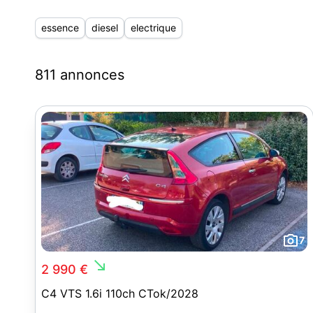
essence
diesel
electrique
811 annonces
7
south_east
2 990 €
C4 VTS 1.6i 110ch CTok/2028