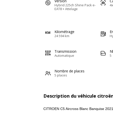
Version
C
Hybrid 225ch Shine Pack e-
4x
EAT8 + Attelage
Kilométrage
E
24 594 km
H
Transmission
N
Automatique
5
Nombre de places
5 places
Description du véhicule citroën
CITROEN C5 Aircross Blanc Banquise 2021 