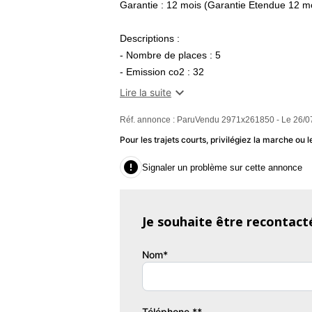
Garantie : 12 mois (Garantie Etendue 12 m
Descriptions :
- Nombre de places : 5
- Emission co2 : 32

Lire la suite
Equipements :
Réf. annonce : ParuVendu 2971x261850 - Le 26/0
Automatique, 3 sièges individuels en rang 
au freinage d'urgence, Aide stat. AV + C
Pour les trajets courts, privilégiez la marche o
Airbag passager déconnectable, Allumage 

Signaler un problème sur cette annonce
d'Urgence Localisé, Capteur de pluie,
automatique bi-zones, Cuir Graine Graphi
gonflage, Eclairage statique d'intersection
Je souhaite être recontact
jour à LED, Fixation Isofix siège passager
Fonction MP3, Freinage automatique d'ur
Nom*
Diamantées bi-ton, Jantes Alu, Kit mains-lib
Lunette arrière surteintée, Ouverture des
antibrouillard, Prise 12V, Prise USB, P
stationnement AV, Radio numérique DAB,
Téléphone **