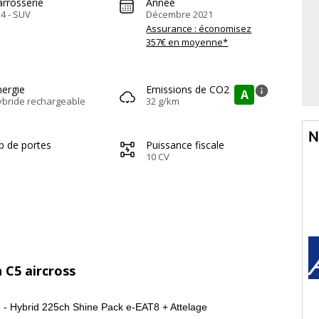
arrosserie
Année
4 - SUV
Décembre 2021
Assurance : économisez
357€ en moyenne*
nergie
Emissions de CO2
info
A
ybride rechargeable
32 g/km
N
b de portes
Puissance fiscale
10 CV
 C5 aircross
- Hybrid 225ch Shine Pack e-EAT8 + Attelage