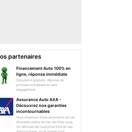
os partenaires
Financement Auto 100% en
ligne, réponse immédiate
Simulation gratuite, réponse de
principe immédiate et sans
engagement.
Assurance Auto AXA -
Découvrez nos garanties
incontournables
Vous disposez d'une assistance en cas
de panne même en bas de chez vous.
Un véhicule de courtoisie livré en cas
d'accrochage, où et quand vous