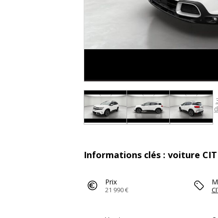
d
Informations clés : voiture CI
Prix
M
21 990 €
C