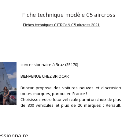
Fiche technique modèle C5 aircross
Fiches techniques CITROëN C5 aircross 2021
concessionnaire à Bruz (35170)
BIENVENUE CHEZ BRIOCAR !
Briocar propose des voitures neuves et d'occasion
toutes marques, partout en France !
Choisissez votre futur véhicule parmi un choix de plus
de 800 véhicules et plus de 20 marques : Renault,
Peugeot, Citroën, Volkswagen, Fiat, Dacia, Kia, Nissan,
Ford, Seat, Opel, Skoda...
Un stock en renouvellement permanent pour vous
proposer toujours les meilleures offres du marché,
essionnaire