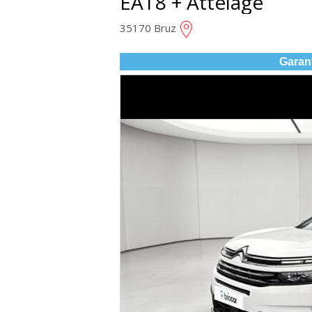
EAT8 + Attelage
35170 Bruz
Garan