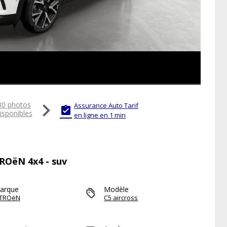

30 photos
Assurance Auto Tarif

isponibles
en ligne en 1 min
TROëN 4x4 - suv
arque
Modèle
ITROëN
C5 aircross