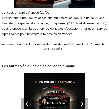
concessionnaire à Auneau (28700)
International Auto, centre occasions multimarques depuis plus de 25 ans.
Nos deux espaces d’exposition, Coignières (78310) et Auneau (28700),
vous proposent un large choix de véhicules d'occasion ainsi qu'un Service
Après-Vente pour répondre à toutes les demandes.
Vous serez accueillis et conseillés par des professionnels de l'automobile

Lire la suite
reconnus et trouverez une prestation complète : financement, garantie,
reprise, entretien.
Les autres véhicules de ce concessionnaire
International Auto est votre partenaire multimarque de référence pour vous
accompagner et réaliser votre projet auto parmi les plus grandes marques
du marché : Volkswagen, Ren