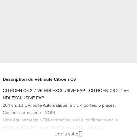
Description du véhicule Citroën C6
CITROEN C6 2.7 V6 HDI EXCLUSIVE FAP - CITROEN C6 2.7 V6
HDI EXCLUSIVE FAP
204 ch, 13 CV, boite Automatique, 6 vit, 4 portes, 5 places,
Couleur carrosserie : NOIR.
Liste équipements NON contractuelle et à confirmer avec le
vendeur.,ABS,Affichage tête haute,DETECTEUR DE

Lire la suite
FRANCHISSEMENT ,Airbag genoux,Airbags frontaux,Airbags