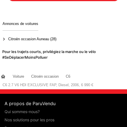
Annonces de voitures
Citroën occasion Auneau (28)
Pour les trajets courts, privilégiez la marche ou le vélo
#SeDéplacerMoinsPolluer
Voiture
Citroën occasion
C6
C6 2.7 V6 HDI EXCLUSIVE FAP, Diesel, 2006, 6 990 €
A propos de ParuVendu
Qui sommes-nous?
Nos solutions pour les pros