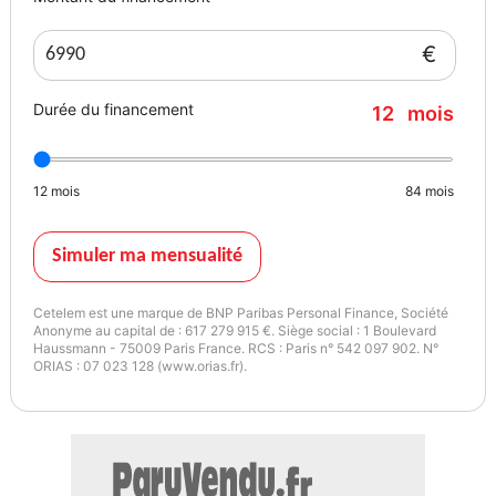
avec le vendeur.
€
Votre centre occasions multimarques est ouvert :
Durée du financement
12
mois
du Lundi au vendredi de 8h30 à 12h00 et de 14h00 à 18h30
le Samedi de 9h00 à 12h00 et de 14h00 à 18h00
En dehors de ces horaires , dimanche et jours fériés sur RDV
12
mois
84
mois
exclusivement..
Garantie : 3 MOIS
Simuler ma mensualité
Couleur
Puissance réelle
NOIR
204
Cetelem est une marque de BNP Paribas Personal Finance, Société
Anonyme au capital de : 617 279 915 €. Siège social : 1 Boulevard
Haussmann - 75009 Paris France. RCS : Paris n° 542 097 902. N°
Vignette Crit’Air
Garantie mécanique
ORIAS : 07 023 128 (www.orias.fr).
3
3 mois