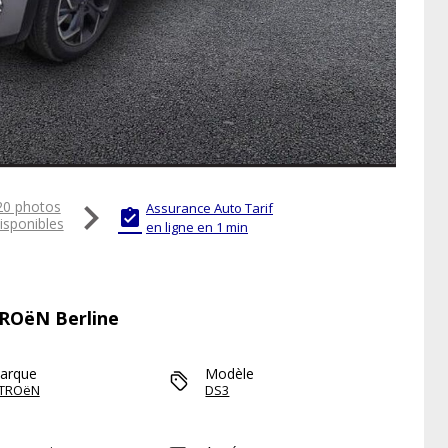

20 photos
Assurance Auto Tarif

isponibles
en ligne en 1 min
TROëN Berline
arque
Modèle
ITROëN
DS3