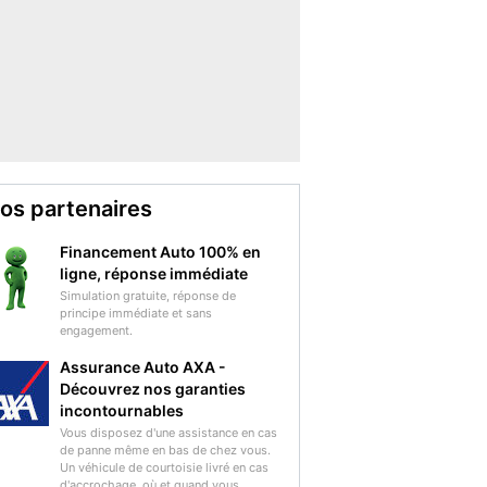
os partenaires
Financement Auto 100% en
ligne, réponse immédiate
Simulation gratuite, réponse de
principe immédiate et sans
engagement.
Assurance Auto AXA -
Découvrez nos garanties
incontournables
Vous disposez d'une assistance en cas
de panne même en bas de chez vous.
Un véhicule de courtoisie livré en cas
d'accrochage, où et quand vous