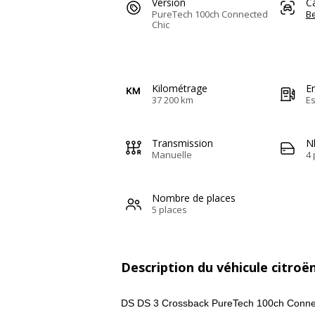
Version
C
PureTech 100ch Connected
Be
Chic
Kilométrage
E
37 200 km
E
Transmission
N
Manuelle
4 
Nombre de places
5 places
Description du véhicule citroë
DS DS 3 Crossback PureTech 100ch Conne