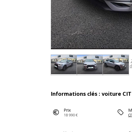
d
Informations clés : voiture CI
Prix
M
18 990 €
C