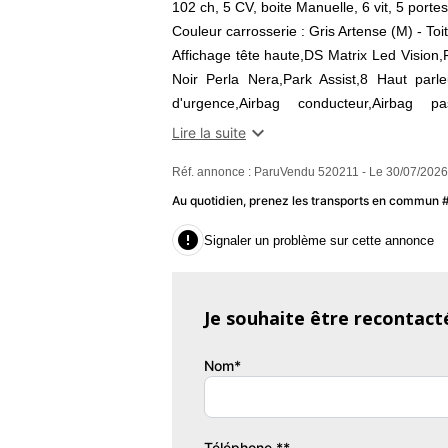
102 ch, 5 CV, boite Manuelle, 6 vit, 5 portes
Couleur carrosserie : Gris Artense (M) - Toi
Affichage tête haute,DS Matrix Led Vision,
Noir Perla Nera,Park Assist,8 Haut parl
d'urgence,Airbag conducteur,Airbag p
arrière,Airbags latéraux avant,Air

Lire la suite
automatique,Antipatinage,Appuis-tête avant
Réf. annonce : ParuVendu 520211 - Le 30/07/2026
AR 2 places 1/3-2/3,Becquet arrière,Boi
automatique bi-zones,Commandes vocal
Au quotidien, prenez les transports en commun
Traction Intelligent,Contrôle electronique

Signaler un problème sur cette annonce
Wings Chromés,Ecran tactile,ESP,Essuie
LED,Fixation Isofix siège passager avant,
automatique d'urgence,Frein stationnemen
Je souhaite être recontact
MADRID
Garantie : Spoticar-Premium 24 Mois
Nom*
Couleur
Pu
Gris Artense (M) - Toit Noir
1
Perla Nera
Téléphone **