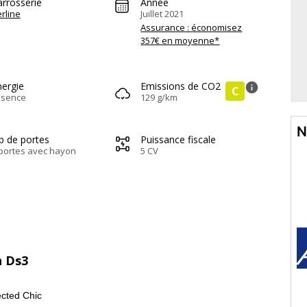
arrosserie
Année
rline
Juillet 2021
Assurance : économisez
357€ en moyenne*
nergie
Emissions de CO2
info
C
ssence
129 g/km
N
b de portes
Puissance fiscale
portes avec hayon
5 CV
n Ds3
cted Chic