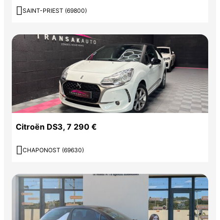

SAINT-PRIEST (69800)
Citroën DS3, 7 290 €

CHAPONOST (69630)