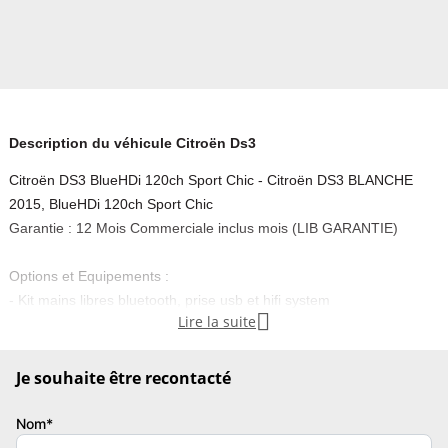
Description du véhicule Citroën Ds3
Citroën DS3 BlueHDi 120ch Sport Chic - Citroën DS3 BLANCHE
2015, BlueHDi 120ch Sport Chic
Garantie : 12 Mois Commerciale inclus mois (LIB GARANTIE)
Options et Equipements :
- Kit mains libres bluetooth, prise usb et hifi system

Lire la suite
- Kit mains libres bluetooth
- Prise auxiliaire de connexion audio
- Prise jack
Je souhaite être recontacté
- Prise usb
- Système hi fi surround
Nom*
- Système audio cd rds mp3 avec prise jack