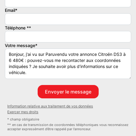
- Commandes du système audio au volant
Email*
- Fonction mp3
- Lecteur cd
Téléphone **
- Radio
- 6 haut parleurs
- Appel d'assistance localisé
Votre message*
- Appel d'urgence localisé
- Pack auto
- Allumage des phares automatique
- Capteur de pluie
- Clim automatique
- Rétroviseur intérieur électrochrome
- Rétroviseurs dégivrants
- Rétroviseurs rabattables électriquement
Information relative aux traitement de vos données
- Allumage des phares automatique
Exercer mes droits
- Arrêt et redémarrage auto. du moteur
* champ obligatoire
- Capteur de pluie
** en cas de transmission de coordonnées téléphoniques vous reconnaissez
accepter expressément d’être rappelé par l’annonceur.
- Limiteur de vitesse