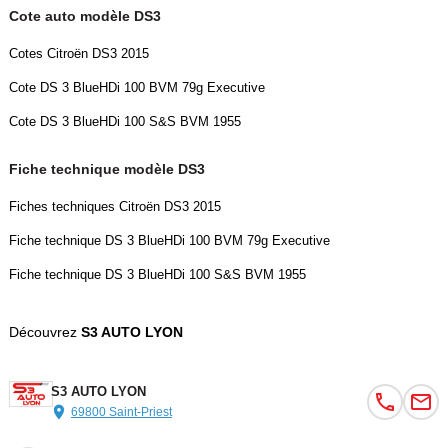
Cote auto modèle DS3
- Sortie d'échappement chromée
- Pack select confort
Cotes Citroën DS3 2015
- Accoudoir central av
Cote DS 3 BlueHDi 100 BVM 79g Executive
- Eclairage d'ambiance
- Miroir de courtoisie conducteur éclairé
Cote DS 3 BlueHDi 100 S&S BVM 1955
- Miroir de courtoisie passager éclairé
- Radar de recul
Fiche technique modèle DS3
- Radar de stationnement ar
Fiches techniques Citroën DS3 2015
- Rétroviseurs électriques
- Accoudoir central av
Fiche technique DS 3 BlueHDi 100 BVM 79g Executive
- Bacs de portes arrière
Fiche technique DS 3 BlueHDi 100 S&S BVM 1955
- Bacs de portes avant
- Banquette ar rabattable
Découvrez
S3 AUTO LYON
- Banquette arrière 3 places
- Banquette 1/3 2/3
- Boite à gant fermée
S3 AUTO LYON
- Clim automatique
69800 Saint-Priest
- Compte tours