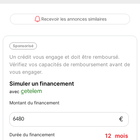
- Régulateur de vitesse
- Décor noir brillant
- Noir
Recevoir les annonces similaires
- Peinture
- Pack select perfo / mistral
- Gris
Sponsorisé
- Vitres arrière et lunette ar surteintées
- Sellerie tissu
Un crédit vous engage et doit être remboursé.
- Sièges avant sport
Vérifiez vos capacités de remboursement avant de
- Siège passager réglable en hauteur
vous engager.
- Jantes alliage 17'' bellone diamantées noires
Simuler un financement
- Jantes alu
- Jantes alu 17"
avec
- Pack select perfo / brun chic
Montant du financement
- Marron
- Pack select perfo / vert emeraude
€
- Vert
- Projecteurs xénon full led
Durée du financement
12
mois
- Feux de jour à led