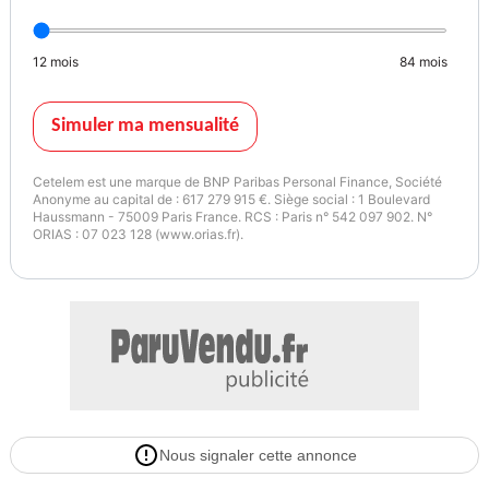
- Phares xénon adaptatifs
- Aide au stationnement arrière
12
mois
84
mois
- Becquet arrière
- Boucliers av et ar couleur caisse
- Calandre chromée
Simuler ma mensualité
- Echappement à double sortie
- Eclairage au sol
Cetelem est une marque de BNP Paribas Personal Finance, Société
- Essuie glace arrière
Anonyme au capital de : 617 279 915 €. Siège social : 1 Boulevard
Haussmann - 75009 Paris France. RCS : Paris n° 542 097 902. N°
- Feux ar. 3d à led
ORIAS : 07 023 128 (www.orias.fr).
- Feux arrière à led
- Feux de freinage d'urgence
- Feux de jour à led
- Filtre à particules
- Jantes alu
- Vitres arrière et lunette ar surteintées
- Répétiteurs de clignotant dans rétro ext
- Rétroviseurs dégivrants
Nous signaler cette annonce
- Rétroviseurs électriques
- Rétroviseurs rabattables électriquement