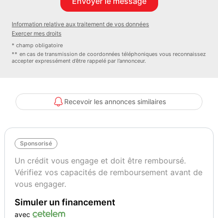
- Combiné numérique,
- Condamnation centralisée,
Information relative aux traitement de vos données
- Contrôle dynamique de stabilité (ESP) avec antipatinage des
Exercer mes droits
roues (ASR),
* champ obligatoire
- Démarrage mains-libres,
** en cas de transmission de coordonnées téléphoniques vous reconnaissez
accepter expressément d’être rappelé par l’annonceur.
- Détection de sous-gonflage,
- DS Wings Noir Brillant,
- Eclairage d'accueil et d'accompagnement,
- Eclairage de cave à pieds à LED,
Recevoir les annonces similaires
- Ecran tactile capacitif 10,
- 3" HD,
- Enjoliveur de feux AR noir brillant,
Sponsorisé
- Essuie-vitre AV à déclenchement et cadencement automatiques,
- Fixations ISOFIX à la place passager AV et aux places latérales
Un crédit vous engage et doit être remboursé.
AR,
Vérifiez vos capacités de remboursement avant de
- Frein de stationnement électrique automatique,
vous engager.
- Freinage d'urgence automatique piloté par caméra,
Simuler un financement
- Grille de calandre noir brillant avec pampilles noir brillant,
- Intérieur Tissu tressé Basalte avec Alcantara : Planche de bord
avec