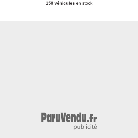
- jantes alliage : oui
150 véhicules
en stock
Couleur
Puissance réelle
rouge
100
Vignette Crit’Air
Garantie mécanique
1
12 mois
4x4 - SUV - Hybride - Année 2026 - 10 km, 30 998 €