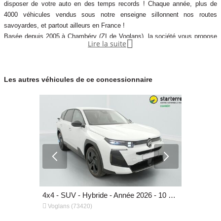
disposer de votre auto en des temps records ! Chaque année, plus de
- puissance fiscale : 5
4000 véhicules vendus sous notre enseigne sillonnent nos routes
- puissance reelle : 100
savoyardes, et partout ailleurs en France !
- classe critair : oui
Basée depuis 2005 à Chambéry (ZI de Voglans), la société vous propose

Lire la suite
- accoudoir central : oui
de manière permanente un grand choix de modèles 0 km et d'occasions
- allumage automatique des feux : oui
récentes.
- controle pression des pneus : oui
- fixations isofix : oui
Les autres véhicules de ce concessionnaire
Découvrez tous nos services et vivez l'expérience Starterre !
• Reprise de votre ancien véhicule
- limiteur de vitesse : oui
• Financement
- prise audio usb : oui
- retroviseurs electriques : oui
- climatisation : automatique
- abs : oui
- airbags frontaux : oui
- esp : oui
- frein parking automatique : oui
- volant cuir : oui
4x4 - SUV - Essence - Année 2025 - 159 km, 20 798 €
4x4 - SUV - Hybride - Année 2026 - 10 km, 30 998 €
- jantes : alliage


Voglans (73420)
Voglans (7
- dimension des jantes : 17