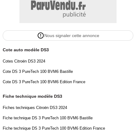
- Prise USB dans l'accoudoir central,
- Prise USB Data à l'AV,
- Prises 12 V,
- Projecteurs à LED,
- Radio numérique terrestre (DAB),
Nous signaler cette annonce
- Reconnaissance des panneaux de signalisation et préconisation,
- Régulateur/Limiteur de vitesse,
Cote auto modèle DS3
- Réhausse manuelle de siège conducteur,
- Réhausse manuelle du siège passager,
Cotes Citroën DS3 2024
- Rétroviseur intérieur électrochrome sans cadre,
Cote DS 3 PureTech 100 BVM6 Bastille
- Rétroviseurs extérieurs avec embase et coque noir brillant,
- Rétroviseurs extérieurs électriques,
Cote DS 3 PureTech 100 BVM6 Edition France
- dégivrants et rabattables électriquement,
- Sièges AV confort Avec poche aumonière,
Fiche technique modèle DS3
- Teinte Caisse métallisée - Toit Noir Perla Nera (option incluse
Fiches techniques Citroën DS3 2024
valeur 1 200 Eur TTC),
- Vitres AR et lunette AR surteintées,
Fiche technique DS 3 PureTech 100 BVM6 Bastille
- Volant réglable en hauteur et profondeur,
Fiche technique DS 3 PureTech 100 BVM6 Edition France
- N'hésitez pas à nous contacter pour plus de renseignements et