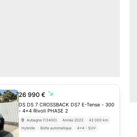
south_east
26 990 €
DS DS 7 CROSSBACK DS7 E-Tense - 300
- 4x4 Rivoli PHASE 2
Aubagne (13400)
Année 2023
42 000 km
Hybride
Boîte automatique
4x4 - SUV