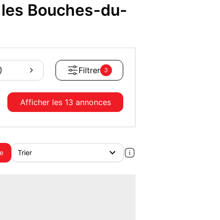
 les Bouches-du-
)
Filtrer
3
Afficher les
13 annonces
te