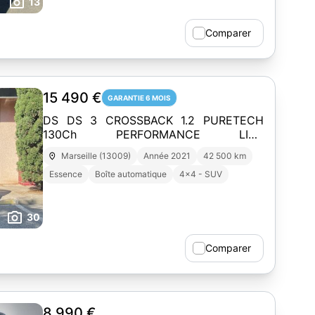
13
Comparer
15 490 €
GARANTIE 6 MOIS
DS DS 3 CROSSBACK 1.2 PURETECH
130Ch PERFORMANCE LINE
BVA*ENTRETIEN COMPLET A
Marseille (13009)
Année 2021
42 500 km
JOUR*CAMERA*CARPLAY*
Essence
Boîte automatique
4x4 - SUV
30
Comparer
8 990 €