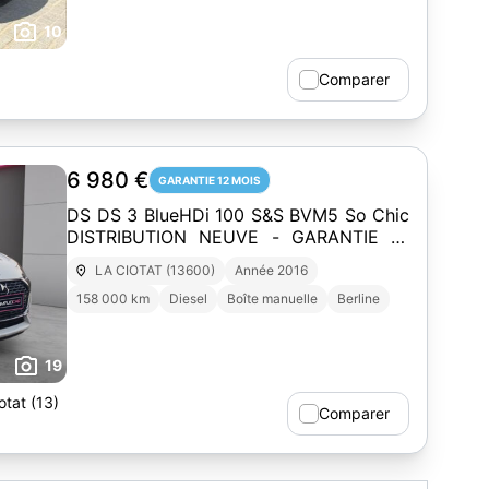
10
Comparer
6 980 €
GARANTIE 12 MOIS
DS DS 3 BlueHDi 100 S&S BVM5 So Chic
DISTRIBUTION NEUVE - GARANTIE 12
MOIS
LA CIOTAT (13600)
Année 2016
158 000 km
Diesel
Boîte manuelle
Berline
19
tat (13)
Comparer