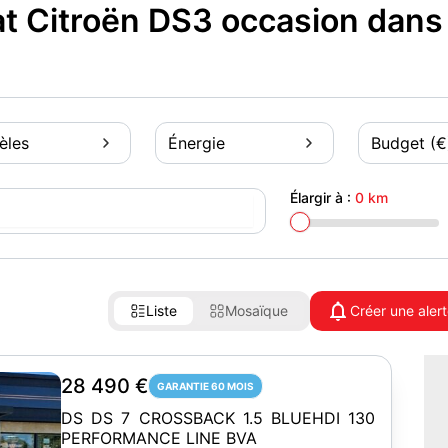
t Citroën DS3 occasion dans
èles
Énergie
Budget (€
Élargir à :
0 km
Liste
Mosaïque
Créer une aler
28 490 €
GARANTIE 60 MOIS
DS DS 7 CROSSBACK 1.5 BLUEHDI 130
PERFORMANCE LINE BVA