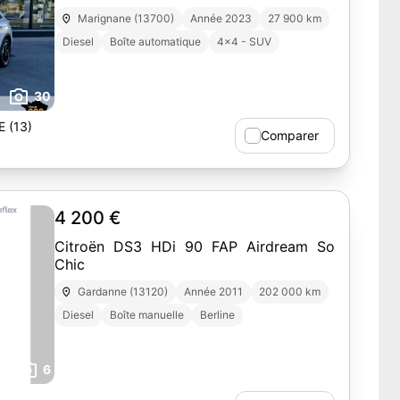
Marignane (13700)
Année 2023
27 900 km
Diesel
Boîte automatique
4x4 - SUV
30
 (13)
Comparer
4 200 €
Citroën DS3 HDi 90 FAP Airdream So
Chic
Gardanne (13120)
Année 2011
202 000 km
Diesel
Boîte manuelle
Berline
6