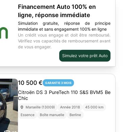
Financement Auto 100% en
ligne, réponse immédiate
Simulation gratuite, réponse de principe
immédiate et sans engagement 100% en ligne
Un crédit vous engage et doit être remboursé.
Vérifiez vos capacités de remboursement avant
de vous engager.
Simulez votre prêt Auto
10 500 €
GARANTIE 3 MOIS
Citroën DS 3 PureTech 110 S&S BVM5 Be
Chic
Marseille (13009)
Année 2018
45 000 km
Essence
Boîte manuelle
Berline