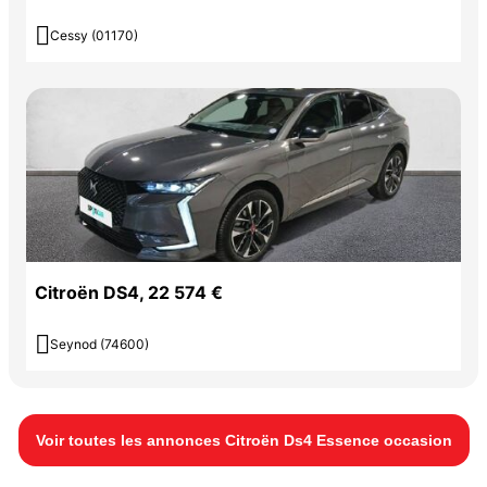

Cessy (01170)
Citroën DS4, 22 574 €

Seynod (74600)
Voir toutes les annonces Citroën Ds4 Essence occasion