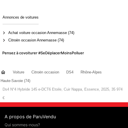
Annonces de voitures
Achat voiture occasion Annemasse (74)
Citroën occasion Annemasse (74)
Pensez à covoiturer #SeDéplacerMoinsPolluer
Voiture
Citroën occasion
DS4
Rhône-Alpes
Haute-Savoie (74)
Ds4 N°4 Hybride 145 e-DCT6 Etoile, Cuir Nappa, Essence, 2025, 35 974
€
A propos de ParuVendu
Qui sommes-nous?