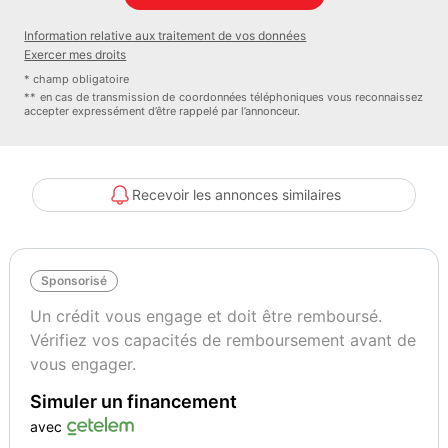
mémoire de position. Le siège passager électrique à 6 voies. Le
Information relative aux traitement de vos données
réglage lombaires pneumatique conducteur et passager. Les sièges
Exercer mes droits
AV chauffants
* champ obligatoire
- Régulateur de vitesse adaptatif et Pack Détection trafic AR Avec
** en cas de transmission de coordonnées téléphoniques vous reconnaissez
accepter expressément d’être rappelé par l’annonceur.
l'Adaptive Cruise Control Stop & Go. Le Pack Détection Trafic AR
comprend l'Alerte de Trafic AR ainsi que la Surveillance d'Angle
Mort Longue Distance
- Teinte Caisse nacrée
Recevoir les annonces similaires
Couleur
Puissance réelle
Gris
145
Sponsorisé
Vignette Crit’Air
Garantie mécanique
Un crédit vous engage et doit être remboursé.
1
24 mois
Vérifiez vos capacités de remboursement avant de
vous engager.
Simuler un financement
avec