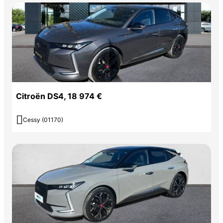
Citroën DS4, 18 974 €

Cessy (01170)