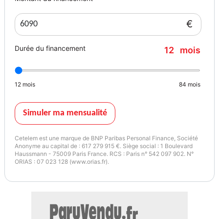
GPS
€
Hayon électrique
Durée du financement
12
mois
Limiteur de vitesse
12
mois
84
mois
Peinture métallisée
Phares automatiques
Simuler ma mensualité
Prise audio USB
Cetelem est une marque de BNP Paribas Personal Finance, Société
Anonyme au capital de : 617 279 915 €. Siège social : 1 Boulevard
Haussmann - 75009 Paris France. RCS : Paris n° 542 097 902. N°
Radars AR
ORIAS : 07 023 128 (www.orias.fr).
Radars AV
Régulateur