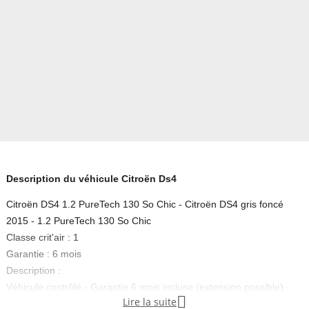
Description du véhicule Citroën Ds4
Citroën DS4 1.2 PureTech 130 So Chic - Citroën DS4 gris foncé
2015 - 1.2 PureTech 130 So Chic
Classe crit'air : 1
Garantie : 6 mois
Description :
Véhicule contrôlé - Garantie 6 mois incluse (extension possible) -

Lire la suite
Remboursement de la différence si vous trouvez moins cher