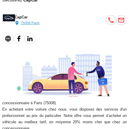
Découvrez
CapCar
Rétroviseurs électriques rabattables
Feux de jour LED
CapCar
75008 Paris
Jantes alliage
Volant multifonctions
Accoudoir central
Vitres électriques AV/AR
Fermeture centralisée à distance
Ordinateur de bord
concessionnaire à Paris (75008)
En achetant votre voiture chez nous, vous disposez des services d'un
Banquette arrière rabattable
professionnel au prix du particulier. Notre offre vous permet d’acheter un
véhicule au meilleur tarif, en moyenne 20% moins cher que chez un
Isofix
concessionnaire.