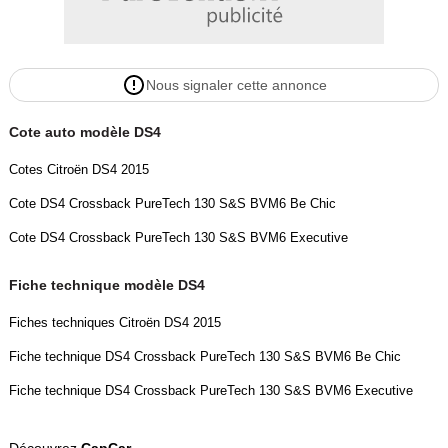
Rétroviseurs à réglages électriques
Rétroviseurs rabattables électriquement
Nous signaler cette annonce
Sièges électriques
Cote auto modèle DS4
Autres options disponibles sur ce véhicule :
Cotes Citroën DS4 2015
Cote DS4 Crossback PureTech 130 S&S BVM6 Be Chic
GPS/ écran tactile
Cote DS4 Crossback PureTech 130 S&S BVM6 Executive
Bluetooth (appels + audio)
Fiche technique modèle DS4
Régulateur / Limiteur de vitesse
Fiches techniques Citroën DS4 2015
Aide au stationnement arrière
Fiche technique DS4 Crossback PureTech 130 S&S BVM6 Be Chic
Fiche technique DS4 Crossback PureTech 130 S&S BVM6 Executive
Climatisation automatique bi-zone