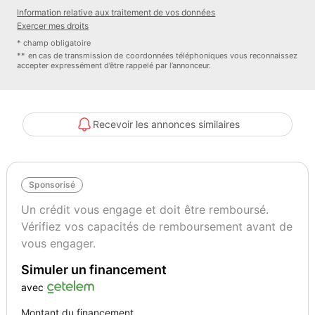
- Assurance
Information relative aux traitement de vos données
- Livraison
Exercer mes droits
* champ obligatoire
Citroen DS4 1.2 PureTech 130 manuelle de 2015 - 119126 km
** en cas de transmission de coordonnées téléphoniques vous reconnaissez
accepter expressément d’être rappelé par l’annonceur.
Couleur de l'extérieur : gris foncé
Couleur de l'intérieur : Noir
Matière de l'intérieur : Simili cuir / Tissu
Recevoir les annonces similaires
Options (notamment) :
Assistant d'angle mort
Sponsorisé
Bluetooth
Un crédit vous engage et doit être remboursé.
Vérifiez vos capacités de remboursement avant de
Climatisation
vous engager.
Simuler un financement
Essuie glaces automatiques
avec
Feux de route et de croisement LED
Montant du financement