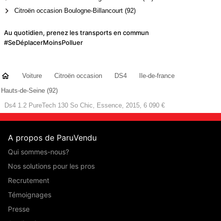
Citroën occasion Boulogne-Billancourt (92)
Au quotidien, prenez les transports en commun
#SeDéplacerMoinsPolluer
Voiture
Citroën occasion
DS4
Ile-de-france
Hauts-de-Seine (92)
Ds4 1.2 PureTech 130 So Chic, Essence, 2015, 6 090 €
A propos de ParuVendu
Qui sommes-nous?
Nos solutions pour les pros
Recrutement
Témoignages
Presse