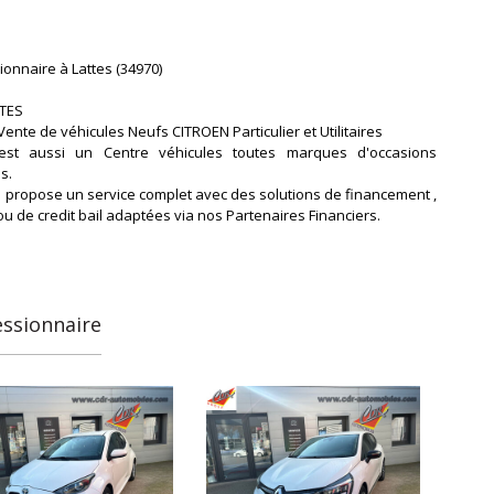
onnaire à Lattes (34970)
TTES
 Vente de véhicules Neufs CITROEN Particulier et Utilitaires
est aussi un Centre véhicules toutes marques d'occasions
s.
 propose un service complet avec des solutions de financement ,
u de credit bail adaptées via nos Partenaires Financiers.
tes proche de Perols, Carnon et Palavas nous sommes également
mité de la Nouvelle Gare Sud de France de Montpellier vers le
Commercial Odysseum.
 par la ligne 3 du Tramway arret Boirargues
essionnaire