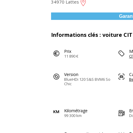
34970 Lattes
Garan
Informations clés : voiture CI
Prix
M
11 890 €
C
Version
C
BlueHDi 120 S&S BVM6 So
Be
Chic
Kilométrage
E
99 300 km
Di