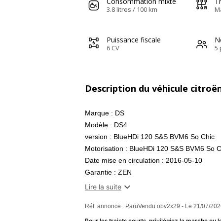
Consommation mixte
T
3.8 litres / 100 km
M
Puissance fiscale
N
6 CV
5 
Description du véhicule citroë
Marque : DS
Modèle : DS4
version : BlueHDi 120 S&S BVM6 So Chic
Motorisation : BlueHDi 120 S&S BVM6 So C
Date mise en circulation : 2016-05-10
Garantie : ZEN
Type de garantie : 12 mois

Lire la suite
Puissance réelle : 120
Réf. annonce : ParuVendu obv2x29 - Le 21/07/202
Puissance fiscale : 6
Emission co2 : 100
Pour les trajets courts, privilégiez la marche o