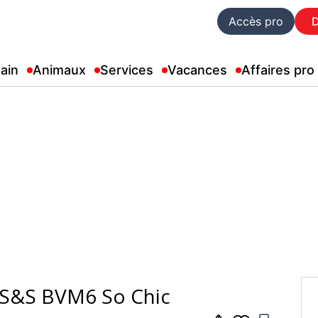
Accès pro
ain
Animaux
Services
Vacances
Affaires pro
 S&S BVM6 So Chic