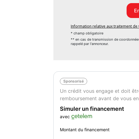
MP3 6 HP, Tiroir sous les sieges AV, Vola
Acces et demarrage mains libres, Baguet
chromees, DS Connect Box avec Pack SOS 
Basalte / Blanc Diamant, Pack Cuir bi-ton N
Information relative aux traitement d
Havane, Pack Cuir Graine Noir Basalte, P
* champ obligatoire
DENON, Pack mixte Cuir / Tissu Dinamica
** en cas de transmission de coordonnée
rappelé par l'annonceur.
Pack Navigation tactile avec DS Connect B
lombaire electrique, Teinte Caisse metallise
Equipements : Jantes alliage 17" CAN
pneumatiques, fixations_isofix, Systeme au
Sponsorisé
CANBERRA diamantees Noir + Roue de sec
Un crédit vous engage et doit êtr
Couleur
Pu
remboursement avant de vous en
Gris clair
1
Simuler un financement
avec
Montant du financement