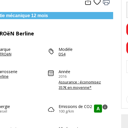
tie mécanique 12 mois
TROëN Berline
arque
Modèle
ITROëN
DS4
arrosserie
Année
rline
2016
Assurance : économisez
357€ en moyenne*
nergie
Emissions de CO2
info
A
esel
100 g/km