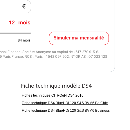
€
12
mois
Simuler ma mensualité
84
mois
nal Finance, Société Anonyme au capital de : 617 279 915 €.
 Paris France. RCS : Paris n° 542 097 902. N° ORIAS : 07 023 128
Fiche technique modèle DS4
Fiches techniques CITROëN DS4 2016
Fiche technique DS4 BlueHDi 120 S&S BVM6 Be Chic
Fiche technique DS4 BlueHDi 120 S&S BVM6 Business