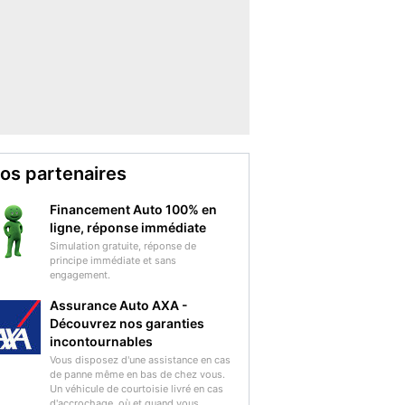
os partenaires
Financement Auto 100% en
ligne, réponse immédiate
Simulation gratuite, réponse de
principe immédiate et sans
engagement.
Assurance Auto AXA -
Découvrez nos garanties
incontournables
Vous disposez d'une assistance en cas
de panne même en bas de chez vous.
Un véhicule de courtoisie livré en cas
d'accrochage, où et quand vous