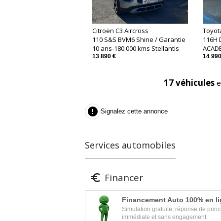
Citroën C3 Aircross
Toyot
110 S&S BVM6 Shine / Garantie
116H 
10 ans-180.000 kms Stellantis
ACAD
13 890 €
14 990
17 véhicules
e

Signalez cette annonce
Services automobiles
Financer

Financement Auto 100% en l
Simulation gratuite, réponse de princ
immédiate et sans engagement.