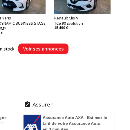
a Yaris
Renault Clio V
DYNAMIC BUSINESS STAGE
TCe 90 Evolution
EMY
15 490 €
 €
n stock
Voir ses annonces
Assurer

igne
Assurance Auto AXA - Estimez le
tarif de votre Assurance Auto
ipe
en 3 minutes