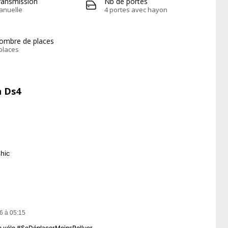
ransmission
Nb de portes
anuelle
4 portes avec hayon
ombre de places
places
n Ds4
hic
6 à 05:15
u le vélo #SeDéplacerMoinsPolluer