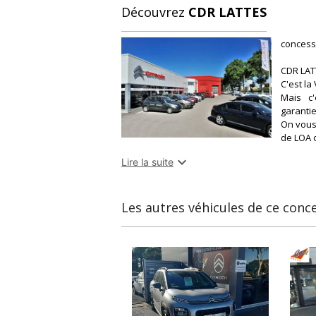
Découvrez
CDR LATTES
concessi
CDR LA
C'est la
Mais c'
garantie
On vous
de LOA o
Sur Lat

Lire la suite
à proxi
centre 
Dessrvie
Les autres véhicules de ce conc