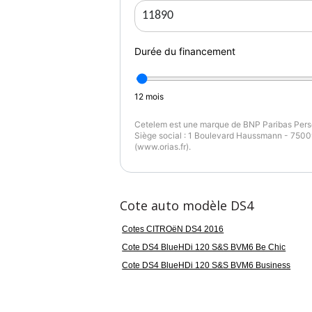
Durée du financement
12
mois
Cetelem est une marque de BNP Paribas Perso
Siège social : 1 Boulevard Haussmann - 75009
(www.orias.fr).
Cote auto modèle DS4
Cotes CITROëN DS4 2016
Cote DS4 BlueHDi 120 S&S BVM6 Be Chic
Cote DS4 BlueHDi 120 S&S BVM6 Business