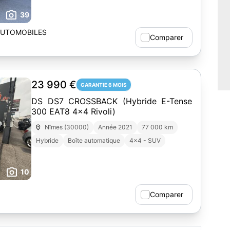
39
AUTOMOBILES
Comparer
23 990 €
GARANTIE 6 MOIS
DS DS7 CROSSBACK (Hybride E-Tense
300 EAT8 4x4 Rivoli)
Nîmes (30000)
Année 2021
77 000 km
Hybride
Boîte automatique
4x4 - SUV
10
Comparer