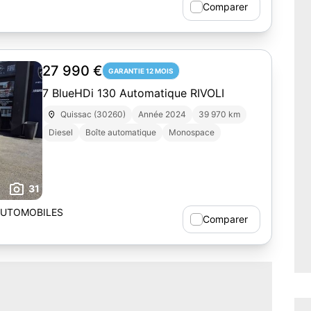
Comparer
27 990 €
GARANTIE 12 MOIS
7 BlueHDi 130 Automatique RIVOLI
Quissac (30260)
Année 2024
39 970 km
Diesel
Boîte automatique
Monospace
31
AUTOMOBILES
Comparer