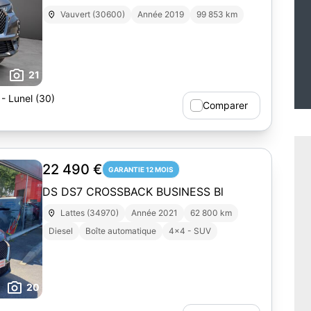
Clim auto bi-zone Garantie 12 mois
Vauvert (30600)
Année 2019
99 853 km
99853 kms
21
 - Lunel (30)
Comparer
22 490 €
GARANTIE 12 MOIS
DS DS7 CROSSBACK BUSINESS Bl
Lattes (34970)
Année 2021
62 800 km
Diesel
Boîte automatique
4x4 - SUV
20