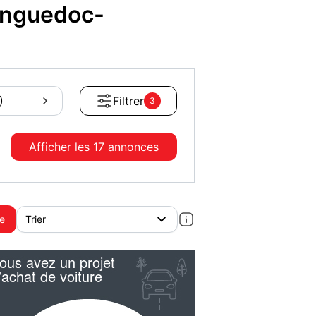
anguedoc-
)
Filtrer
3
Afficher les
17 annonces
te