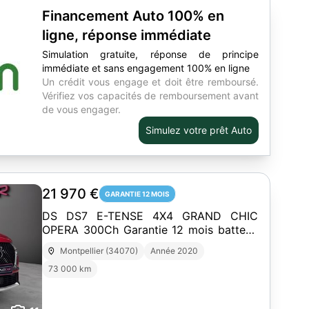
Financement Auto 100% en
ligne, réponse immédiate
Simulation gratuite, réponse de principe
immédiate et sans engagement 100% en ligne
Un crédit vous engage et doit être remboursé.
Vérifiez vos capacités de remboursement avant
de vous engager.
Simulez votre prêt Auto
21 970 €
GARANTIE 12 MOIS
DS DS7 E-TENSE 4X4 GRAND CHIC
OPERA 300Ch Garantie 12 mois batterie
hybride neuve et garantie DS
Montpellier (34070)
Année 2020
73 000 km