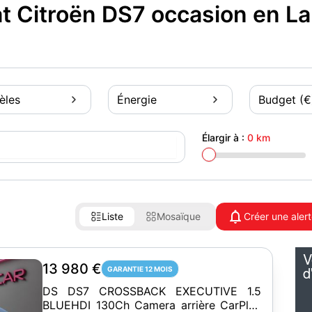
t Citroën DS7 occasion en L
èles
Énergie
Budget (€
Élargir à :
0 km
Liste
Mosaïque
Créer une aler
13 980 €
GARANTIE 12 MOIS
DS DS7 CROSSBACK EXECUTIVE 1.5
BLUEHDI 130Ch Camera arrière CarPlay