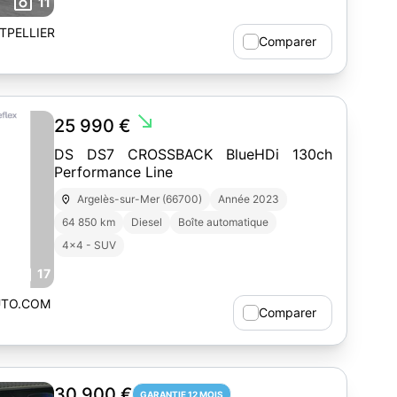
11
TPELLIER
Comparer
south_east
25 990 €
DS DS7 CROSSBACK BlueHDi 130ch
Performance Line
Argelès-sur-Mer (66700)
Année 2023
64 850 km
Diesel
Boîte automatique
4x4 - SUV
17
UTO.COM
Comparer
30 900 €
GARANTIE 12 MOIS