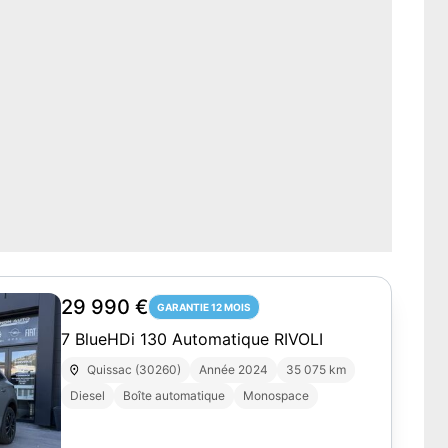
29 990 €
GARANTIE 12 MOIS
7 BlueHDi 130 Automatique RIVOLI
Quissac (30260)
Année 2024
35 075 km
Diesel
Boîte automatique
Monospace