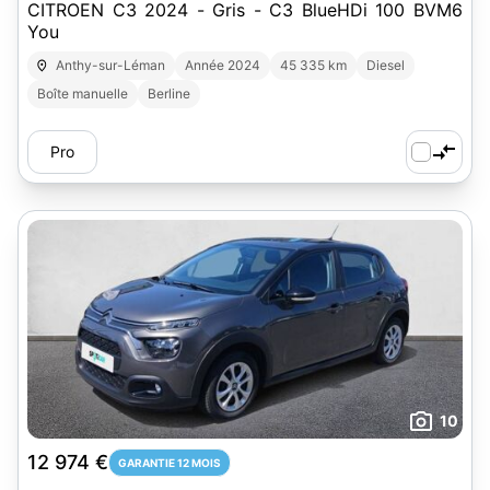
CITROEN C3 2024 - Gris - C3 BlueHDi 100 BVM6
You
Anthy-sur-Léman
Année 2024
45 335 km
Diesel
Boîte manuelle
Berline
Pro
10
12 974 €
GARANTIE 12 MOIS