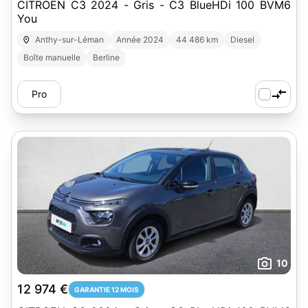
CITROEN C3 2024 - Gris - C3 BlueHDi 100 BVM6
You
Anthy-sur-Léman
Année 2024
44 486 km
Diesel
Boîte manuelle
Berline
Pro
10
12 974 €
GARANTIE 12 MOIS