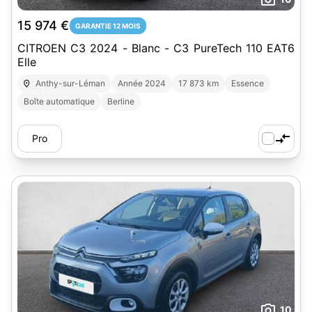
15 974 €
GARANTIE 12 MOIS
CITROEN C3 2024 - Blanc - C3 PureTech 110 EAT6
Elle
Anthy-sur-Léman
Année 2024
17 873 km
Essence
Boîte automatique
Berline
Pro
10