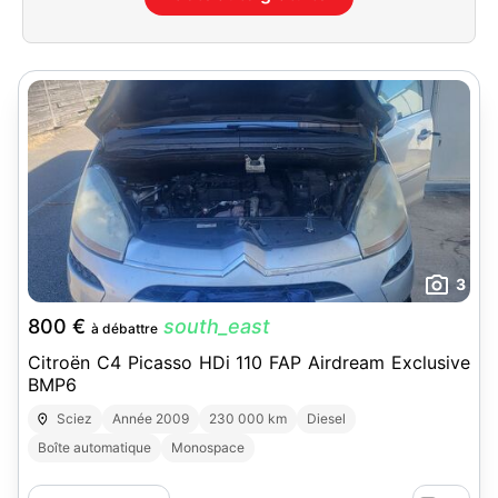
3
800 €
south_east
à débattre
Citroën C4 Picasso HDi 110 FAP Airdream Exclusive
BMP6
Sciez
Année 2009
230 000 km
Diesel
Boîte automatique
Monospace