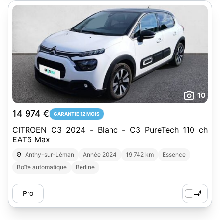
10
14 974 €
GARANTIE 12 MOIS
CITROEN C3 2024 - Blanc - C3 PureTech 110 ch
EAT6 Max
Anthy-sur-Léman
Année 2024
19 742 km
Essence
Boîte automatique
Berline
Pro