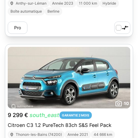
Anthy-sur-Léman
Année 2023
11 000 km
Hybride
Boîte automatique
Berline
Pro
10
9 299 €
south_east
GARANTIE 2 MOIS
Citroen C3 1.2 PureTech 83ch S&S Feel Pack
Thonon-les-Bains (74200)
Année 2021
44 666 km