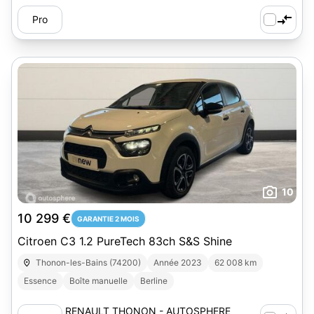
Pro
10
10 299 €
GARANTIE 2 MOIS
Citroen C3 1.2 PureTech 83ch S&S Shine
Thonon-les-Bains (74200)
Année 2023
62 008 km
Essence
Boîte manuelle
Berline
RENAULT THONON - AUTOSPHERE