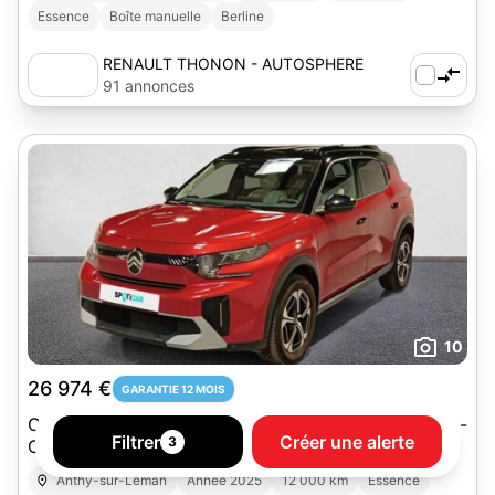
Essence
Boîte manuelle
Berline
RENAULT THONON - AUTOSPHERE
91 annonces
10
26 974 €
GARANTIE 12 MOIS
CITROEN C3 AIRCROSS 2025 - Rouge Métallisée -
Filtrer
Créer une alerte
3
C3 Aircross Hybride 136 ch Aut Max
Anthy-sur-Léman
Année 2025
12 000 km
Essence