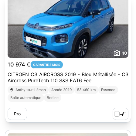
10
10 974 €
GARANTIE 8 MOIS
CITROEN C3 AIRCROSS 2019 - Bleu Métallisée - C3
Aircross PureTech 110 S&S EAT6 Feel
Anthy-sur-Léman
Année 2019
53 460 km
Essence
Boîte automatique
Berline
Pro