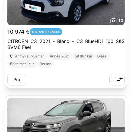
10
10 974 €
GARANTIE 12 MOIS
CITROEN C3 2021 - Blanc - C3 BlueHDi 100 S&S
BVM6 Feel
Anthy-sur-Léman
Année 2021
58 867 km
Diesel
Boîte manuelle
Berline
Pro