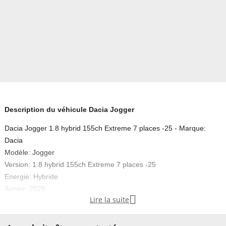
Description du véhicule Dacia Jogger
Dacia Jogger 1.8 hybrid 155ch Extreme 7 places -25 - Marque:
Dacia
Modèle: Jogger
Version: 1.8 hybrid 155ch Extreme 7 places -25
Energie: Hybride
Année: 2025

Lire la suite
Couleur: Sandstone
Carrosserie: Break
Boite: Automatique