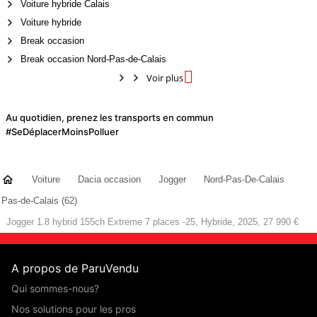
Voiture hybride Calais
Voiture hybride
Break occasion
Break occasion Nord-Pas-de-Calais

Voir plus
Au quotidien, prenez les transports en commun
#SeDéplacerMoinsPolluer
Voiture
Dacia occasion
Jogger
Nord-Pas-De-Calais
Pas-de-Calais (62)
Jogger 1.8 hybrid 155ch Extreme 7 places -25, Hybride, 2025, 27 990 €
A propos de ParuVendu
Qui sommes-nous?
Nos solutions pour les pros