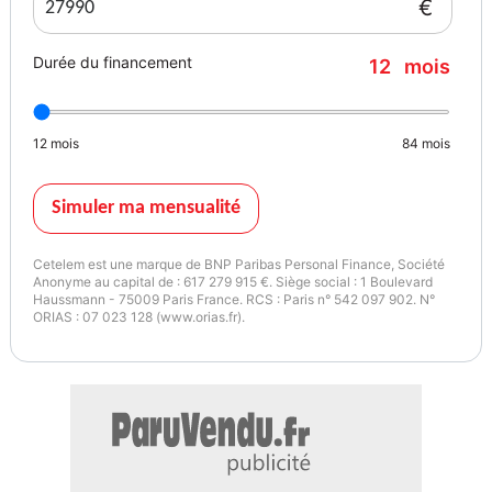
€
de bouclage des ceintures AV, TEP microcloud, Troisième ceinture
de sécurité, Verrouillage auto. des portes en roulant, Verrouillage
Durée du financement
12
mois
centralisé à distance, Verrouillage centralisé des portes, Vitres
arrière électriques, Vitres arrière surteintées, Vitres avant
électriques, Vitres teintées, Volant réglable en profondeur et
12
mois
84
mois
hauteur, Pack Conduite, Pack Navigation (MediaNavLive+Arkam
6HP), Sandstone
Simuler ma mensualité
Garantie : Constructeur
Cetelem est une marque de BNP Paribas Personal Finance, Société
Couleur
Puissance réelle
Anonyme au capital de : 617 279 915 €. Siège social : 1 Boulevard
Sandstone
109
Haussmann - 75009 Paris France. RCS : Paris n° 542 097 902. N°
ORIAS : 07 023 128 (www.orias.fr).
Vignette Crit’Air
1