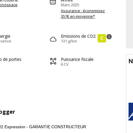
onospace
Mars 2025
Assurance : économisez
357€ en moyenne*
nergie
Emissions de CO2
info
C
ssence
131 g/km
b de portes
Puissance fiscale
N
6 CV
Jogger
GSR2 Expression - GARANTIE CONSTRUCTEUR