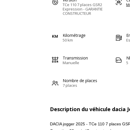
TCe 110 7 places GSR2
M
Expression - GARANTIE
CONSTRUCTEUR
Kilométrage
E
50 km
E
Transmission
N
Manuelle
5
Nombre de places
7 places
Description du véhicule dacia 
DACIA jogger 2025 - TCe 110 7 places 