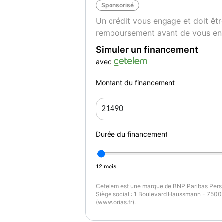
Sponsorisé
- Vitres AR surteintées
Un crédit vous engage et doit êtr
- Volant réglable hauteur
remboursement avant de vous en
- Volant réglable profondeur
- Volant multifonctions
Simuler un financement
- Double des clés
avec
- Véhicule non fumeur
- Système Start & stop
Montant du financement
- ABS
- Aide au démarrage en côte
- Airbags
- Alerte franchissement de lignes
Durée du financement
- Antibrouillards avant
- Avertisseur d'angle mort
- ESP
12
mois
- Contrôle de pression des pneus
Cetelem est une marque de BNP Paribas Perso
- Capteur de pluie
Siège social : 1 Boulevard Haussmann - 75009
- Essuies glaces automatiques
(www.orias.fr).
- Feux automatiques