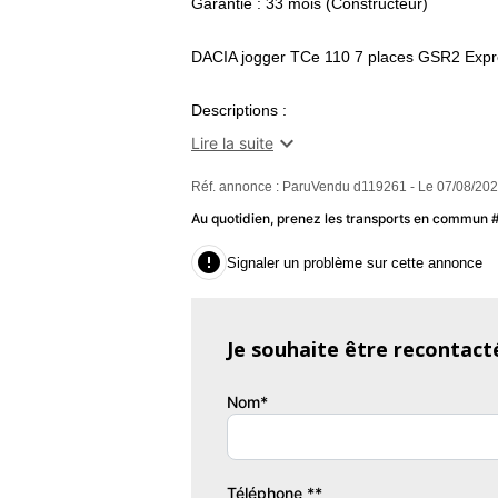
Garantie : 33 mois (Constructeur)
DACIA jogger TCe 110 7 places GSR2 E
Descriptions :
- Nombre de rapports : 6

Lire la suite
- Nombre de places : 7
Réf. annonce : ParuVendu d119261 - Le 07/08/202
- Kilométrage garanti : NON
- Emission co2 : 131
Au quotidien, prenez les transports en commun

Signaler un problème sur cette annonce
Equipements :
-Accès et démarrage sans clé
- Accès main libre
Je souhaite être recontact
- Aide au parking AV/AR
- Caméra de recul
Nom*
- Carte main libre
- Démarrage sans clé
- Jantes alu
- Pack extérieur
Téléphone **