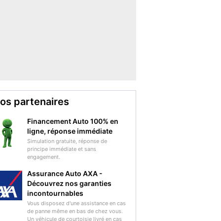
os partenaires
Financement Auto 100% en
ligne, réponse immédiate
Simulation gratuite, réponse de
principe immédiate et sans
engagement.
Assurance Auto AXA -
Découvrez nos garanties
incontournables
Vous disposez d'une assistance en cas
de panne même en bas de chez vous.
Un véhicule de courtoisie livré en cas