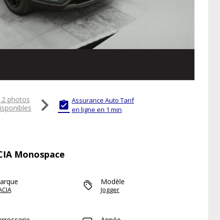

12 photos
Assurance Auto Tarif

isponibles
en ligne en 1 min
ACIA Monospace
arque
Modèle
ACIA
Jogger
arrosserie
Année