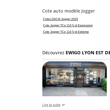
- Fixations isofix
- Frein de parking auto
Cote auto modèle Jogger
- Roue de secours
- Verrouillage centralisé
Cotes DACIA Jogger 2025
Cote Jogger TCe 110 5 pl Expression
Cote Jogger TCe 110 5 pl Extreme
Couleur
Pu
gris
1
Découvrez
EWIGO LYON EST DE
Garantie mécanique
33 mois

Lire la suite