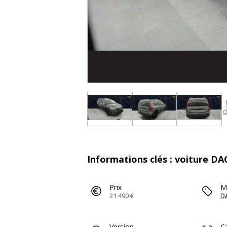
d
Informations clés : voiture D
Prix
M
21 490 €
D
Version
C