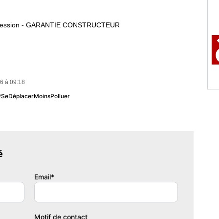
xpression - GARANTIE CONSTRUCTEUR
6 à 09:18
 #SeDéplacerMoinsPolluer
é
Email*
Motif de contact