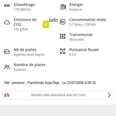
Kilométrage
Energie
170 000 km
Essence
info
Emissions de
Consommation mixte
C
CO2
5.7 litres / 100 km
131 g/km
Transmission
Manuelle
Nb de portes
Puissance fiscale
4 portes avec hayon
6 CV
Nombre de places
5 places
Réf. annonce : ParuVendu 6spp7bqs - Le 21/07/2026 à 05:15
Simulez votre assurance auto en 3 min