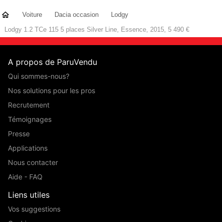
Voiture
Dacia occasion
Lodgy
Lodgy 1.2 TCe 115 5 places Silver Line, Essence, 2015, 5 490 €
A propos de ParuVendu
Qui sommes-nous?
Nos solutions pour les pros
Recrutement
Témoignages
Presse
Applications
Nous contacter
Aide - FAQ
Liens utiles
Vos suggestions