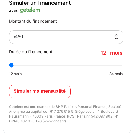
Simuler un financement
Lyric, fixations_isofix
avec
Couleur
Puissance réelle
blanc
115
Montant du financement
€
Durée du financement
12
mois
12
mois
84
mois
Simuler ma mensualité
Cetelem est une marque de BNP Paribas Personal Finance, Société
Anonyme au capital de : 617 279 915 €. Siège social : 1 Boulevard
Haussmann - 75009 Paris France. RCS : Paris n° 542 097 902. N°
ORIAS : 07 023 128 (www.orias.fr).