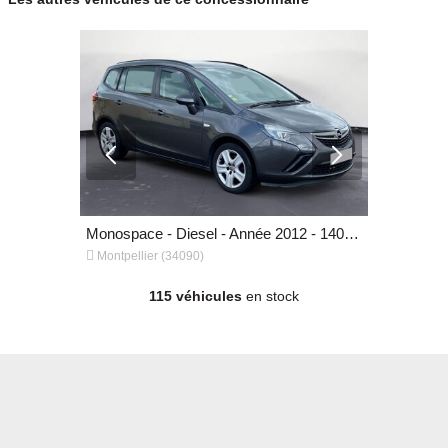
Monospace - Essence - Année 2008 - 155 000 km, 4 990 €
Monospace - Diesel - Année 2012 - 140 000 km, 6 990 €


Montpellier (34090)
Montpellier
115 véhicules
en stock