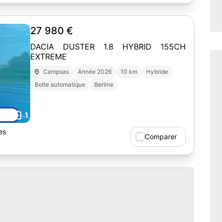
27 980 €
DACIA DUSTER 1.8 HYBRID 155CH
EXTREME
Campsas
Année 2026
10 km
Hybride
Boîte automatique
Berline
1
es
Comparer