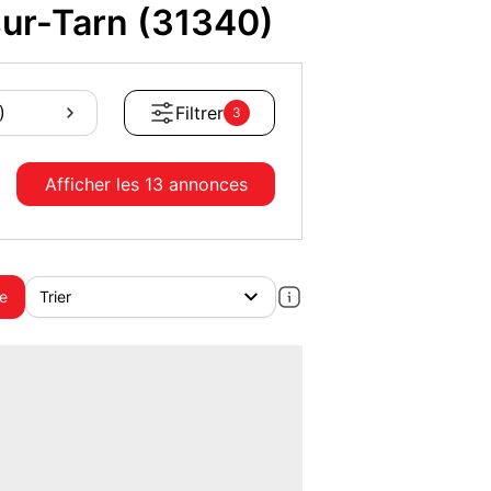
sur-Tarn (31340)
)
Filtrer
3
Afficher les
13 annonces
te