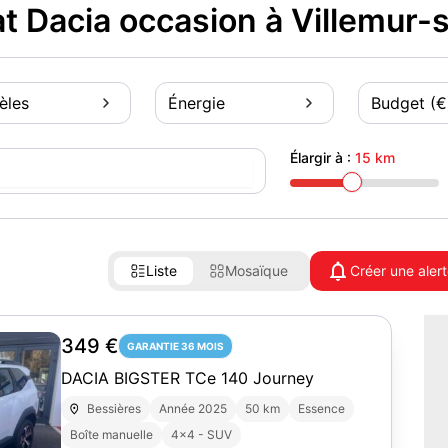
 Dacia occasion à Villemur-
èles
Énergie
Budget (€
Élargir à :
15 km
Liste
Mosaïque
Créer une aler
349 €
GARANTIE 36 MOIS
DACIA BIGSTER TCe 140 Journey
Bessières
Année 2025
50 km
Essence
Boîte manuelle
4x4 - SUV