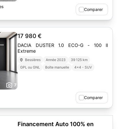
es
Comparer
17 980 €
DACIA DUSTER 1.0 ECO-G - 100 II
Extreme
Bessières
Année 2023
39 125 km
GPL ou GNL
Boîte manuelle
4x4 - SUV
7
Comparer
Financement Auto 100% en