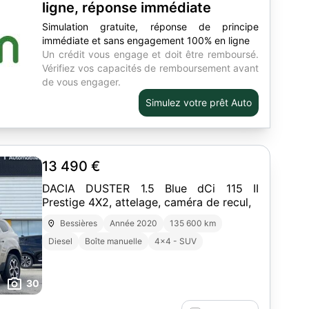
ligne, réponse immédiate
Simulation gratuite, réponse de principe
immédiate et sans engagement 100% en ligne
Un crédit vous engage et doit être remboursé.
Vérifiez vos capacités de remboursement avant
de vous engager.
Simulez votre prêt Auto
13 490 €
DACIA DUSTER 1.5 Blue dCi 115 II
Prestige 4X2, attelage, caméra de recul,
Bessières
Année 2020
135 600 km
Diesel
Boîte manuelle
4x4 - SUV
30