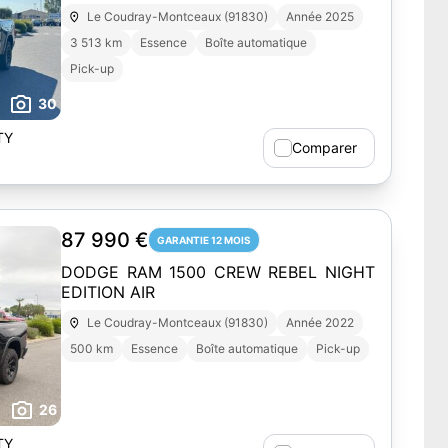
Le Coudray-Montceaux (91830)
Année 2025
3 513 km
Essence
Boîte automatique
Pick-up
30
TY
Comparer
87 990 €
GARANTIE 12 MOIS
DODGE RAM 1500 CREW REBEL NIGHT
EDITION AIR
Le Coudray-Montceaux (91830)
Année 2022
500 km
Essence
Boîte automatique
Pick-up
26
TY