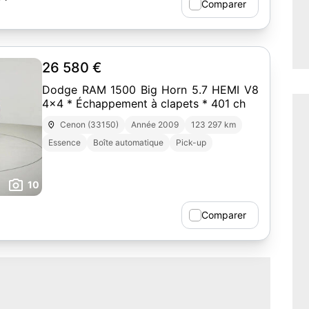
Comparer
26 580 €
Dodge RAM 1500 Big Horn 5.7 HEMI V8
4x4 * Échappement à clapets * 401 ch
Cenon (33150)
Année 2009
123 297 km
Essence
Boîte automatique
Pick-up
10
Comparer