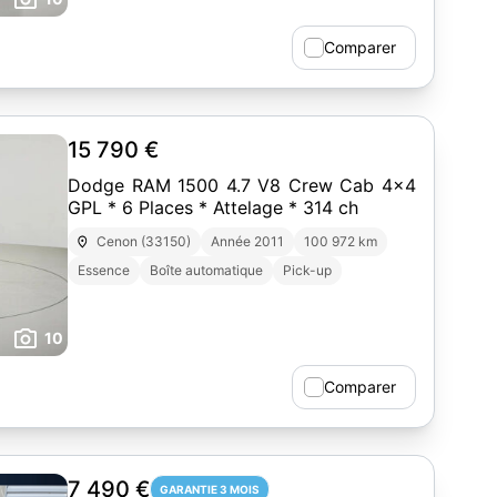
Comparer
15 790 €
Dodge RAM 1500 4.7 V8 Crew Cab 4x4
GPL * 6 Places * Attelage * 314 ch
Cenon (33150)
Année 2011
100 972 km
Essence
Boîte automatique
Pick-up
10
Comparer
7 490 €
GARANTIE 3 MOIS