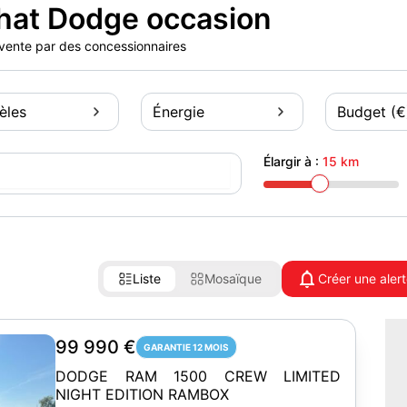
hat Dodge occasion
n vente par des concessionnaires
èles
Énergie
Budget (€
Élargir à :
15 km
Liste
Mosaïque
Créer une aler
99 990 €
GARANTIE 12 MOIS
DODGE RAM 1500 CREW LIMITED
NIGHT EDITION RAMBOX