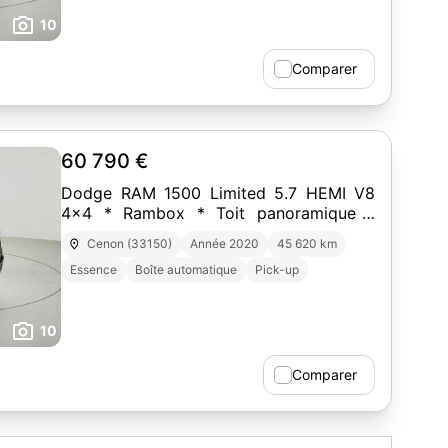
10
Comparer
60 790 €
Dodge RAM 1500 Limited 5.7 HEMI V8
4x4 * Rambox * Toit panoramique *
Harman Kardon
Cenon (33150)
Année 2020
45 620 km
Essence
Boîte automatique
Pick-up
10
Comparer