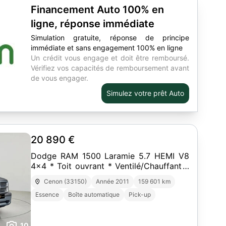
Financement Auto 100% en
ligne, réponse immédiate
Simulation gratuite, réponse de principe
immédiate et sans engagement 100% en ligne
Un crédit vous engage et doit être remboursé.
Vérifiez vos capacités de remboursement avant
de vous engager.
Simulez votre prêt Auto
20 890 €
Dodge RAM 1500 Laramie 5.7 HEMI V8
4x4 * Toit ouvrant * Ventilé/Chauffant *
401 ch
Cenon (33150)
Année 2011
159 601 km
Essence
Boîte automatique
Pick-up
10