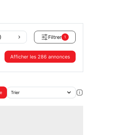
)
Filtrer
1
Afficher les
286 annonces
te