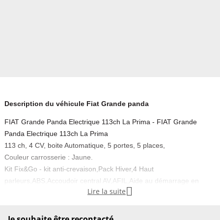
Description du véhicule Fiat Grande panda
FIAT Grande Panda Electrique 113ch La Prima - FIAT Grande
Panda Electrique 113ch La Prima
113 ch, 4 CV, boite Automatique, 5 portes, 5 places,
Couleur carrosserie : Jaune.
Kit Fix&Go - kit anti-crevaison,Pack Hiver,4 Haut
parleurs,ABS,Accoudoir central AV,AFIL,Aide au démarrage en

Lire la suite
côte,Aide au freinage d'urgence,Airbag conducteur,Airbag
passager,Airbag passager déconnectable,Airbags latéraux
avant,Airbags rideaux,Airbags rideaux AR,Antidémarrage
Je souhaite être recontacté