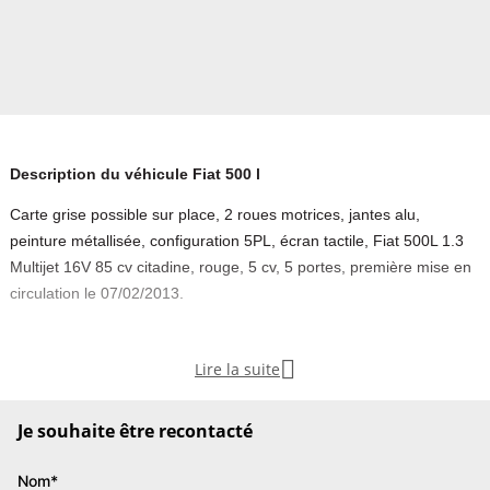
Description du véhicule Fiat 500 l
Carte grise possible sur place, 2 roues motrices, jantes alu,
peinture métallisée, configuration 5PL, écran tactile, Fiat 500L 1.3
Multijet 16V 85 cv citadine, rouge, 5 cv, 5 portes, première mise en
circulation le 07/02/2013.

Lire la suite
5 places
OPTIONS ET ÉQUIPEMENTS :
Je souhaite être recontacté
Audio - Télécommunications :
- Bluetooth
Nom*