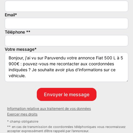
- Prise audio usb
- auto-radio commandé au volant
Email*
- commandes vocales
- ecran tactile
Téléphone **
- prise audio auxiliaire
Conduite :
Votre message*
- Stop & Start
Extérieur :
- Boucliers AV et AR couleur caisse
- essuie-glace arrière
- jantes : aluminium
- phares halogènes
- rétroviseurs électriques
Information relative aux traitement de vos données
- jante alu
Exercer mes droits
- Radar de recul
* champ obligatoire
** en cas de transmission de coordonnées téléphoniques vous reconnaissez
accepter expressément d’être rappelé par l’annonceur.
Intérieur :