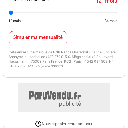
12
mois
- verrouillage à distance
- vitres avant éléctriques
- vitres surteintées
12
mois
84
mois
- volant cuir
Pack :
Simuler ma mensualité
- Sieges arrières rabattable
- anti démarrage
Cetelem est une marque de BNP Paribas Personal Finance, Société
- volant réglable
Anonyme au capital de : 617 279 915 €. Siège social : 1 Boulevard
Haussmann - 75009 Paris France. RCS : Paris n° 542 097 902. N°
- Écran multifonction
ORIAS : 07 023 128 (www.orias.fr).
Sécurité :
- Aide au freinage d urgence
- ABS
- Aide au demarrage en pente
- Airbags rideaux
- Airbags rideaux avant
- ESP
Nous signaler cette annonce
- airbag conducteur