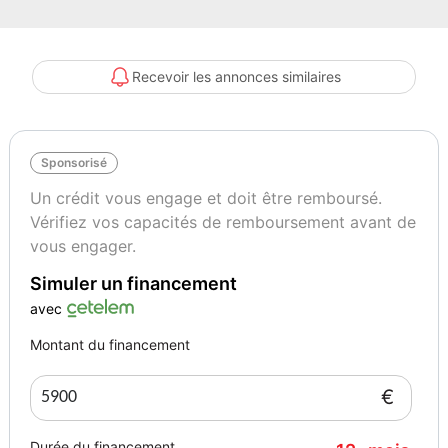
- Banquette arrière 3 places
- Boite à gant fermée
- Porte-gobelets arrière
Recevoir les annonces similaires
- Porte-gobelets avant
- Siège passager rabattable
- Sièges arrière coulissants
Sponsorisé
- Sièges rang 2 inclinables
- Cache bagages
Un crédit vous engage et doit être remboursé.
- banquette 1/3 - 2/3
Vérifiez vos capacités de remboursement avant de
- climatisation : manuelle
vous engager.
- climatisation manuelle
Simuler un financement
- compte tours
- direction assistée
avec
- fermeture centralisée
Montant du financement
- lampe de coffre
- prise 12V
€
- réglages du volant : profondeur
- siège conducteur réglable en hauteur
Durée du financement