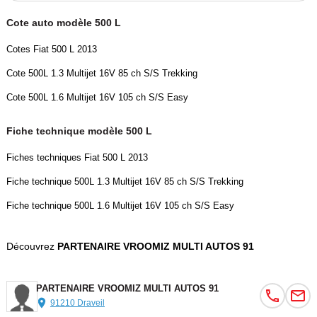
- airbag coté passager
Cote auto modèle 500 L
- airbags latéraux
- anti-patinage
Cotes Fiat 500 L 2013
- fixations ISOFIX
Cote 500L 1.3 Multijet 16V 85 ch S/S Trekking
- répartiteur électronique de freinage
- troisième ceinture de sécurité
Cote 500L 1.6 Multijet 16V 105 ch S/S Easy
- régulateur de vitesse
Fiche technique modèle 500 L
Autres équipements et informations :
Fiches techniques Fiat 500 L 2013
- Classe Crit'air : 2
- Puissance kilowatt : 62 kw
Fiche technique 500L 1.3 Multijet 16V 85 ch S/S Trekking
- USB
Fiche technique 500L 1.6 Multijet 16V 105 ch S/S Easy
- nombre de rapports : 5 vitesses
- puissance réelle : 84 ch
Découvrez
PARTENAIRE VROOMIZ MULTI AUTOS 91
- vide poche porte avant
- émission CO2 : 110 g/km
PARTENAIRE VROOMIZ MULTI AUTOS 91
Couleur
Puissance réelle
91210 Draveil
Rouge
85