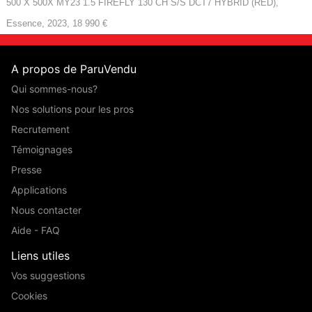
500 X 500X MY23 1.5 FIREFLY 130 CH S/S DCT7 HYBRID (RED),
Essence, 2023, 18 990 €
A propos de ParuVendu
Qui sommes-nous?
Nos solutions pour les pros
Recrutement
Témoignages
Presse
Applications
Nous contacter
Aide - FAQ
Liens utiles
Vos suggestions
Cookies