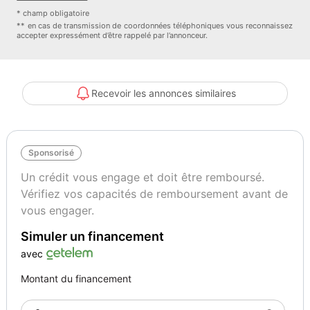
- Vitres et lunette AR surteintées
* champ obligatoire
- Volant gainé en Soft-Touch
** en cas de transmission de coordonnées téléphoniques vous reconnaissez
accepter expressément d’être rappelé par l’annonceur.
Couleur
Couleur intérieur
Gris Foncé, GRIS MODA
Gris Foncé
Recevoir les annonces similaires
Autres informations
Première main
Sponsorisé
Un crédit vous engage et doit être remboursé.
Vérifiez vos capacités de remboursement avant de
vous engager.
Simuler un financement
avec
Montant du financement