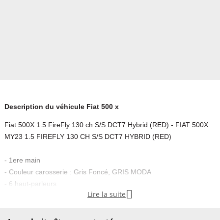
Description du véhicule Fiat 500 x
Fiat 500X 1.5 FireFly 130 ch S/S DCT7 Hybrid (RED) - FIAT 500X
MY23 1.5 FIREFLY 130 CH S/S DCT7 HYBRID (RED)
- 1ere main
- Couleur carosserie : Gris Foncé, GRIS MODA
- 6 haut-parleurs

Lire la suite
- Casquette intérieure rouge
- Commandes au volant
- Double sortie d échappement chromée