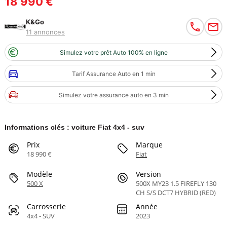
18 990 €
K&Go
11 annonces
Simulez votre prêt Auto 100% en ligne
Tarif Assurance Auto en 1 min
Simulez votre assurance auto en 3 min
Informations clés : voiture Fiat 4x4 - suv
Prix
Marque
18 990 €
Fiat
Modèle
Version
500 X
500X MY23 1.5 FIREFLY 130
CH S/S DCT7 HYBRID (RED)
Carrosserie
Année
4x4 - SUV
2023