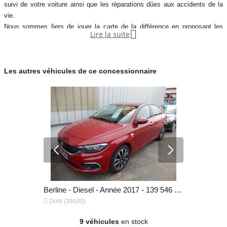
suivi de votre voiture ainsi que les réparations dûes aux accidents de la
vie.
Nous sommes fiers de jouer la carte de la différence en proposant les

Lire la suite
marques Italiennes Fiat et Fiat Professional. Nous facilitons vos
démarches administratives pour vous faire bénéficier des avantages
financiers des primes l'état ou refaire vos papiers d'immatriculation.
Les autres véhicules de ce concessionnaire
Vous pouvez compter sur nous pour votre voiture. Une nouvelle p
Berline - Electrique - Année 2022 - 55 055 km, 12 490 €
Berline - Diesel - Année 2017 - 139 546 km, 10 490 €


Dole (39100)
Dole (3910
9 véhicules
en stock