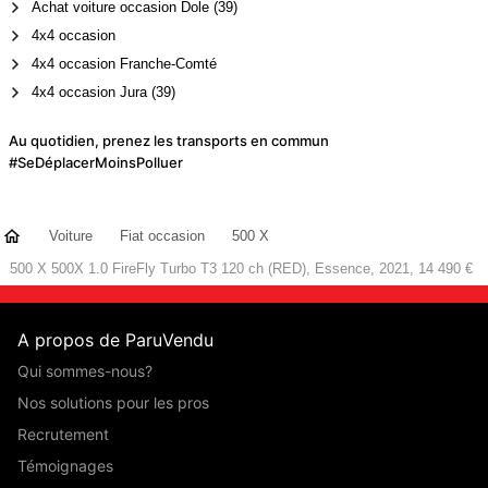
Achat voiture occasion Dole (39)
4x4 occasion
4x4 occasion Franche-Comté
4x4 occasion Jura (39)
Au quotidien, prenez les transports en commun
#SeDéplacerMoinsPolluer
Voiture
Fiat occasion
500 X
500 X 500X 1.0 FireFly Turbo T3 120 ch (RED), Essence, 2021, 14 490 €
A propos de ParuVendu
Qui sommes-nous?
Nos solutions pour les pros
Recrutement
Témoignages