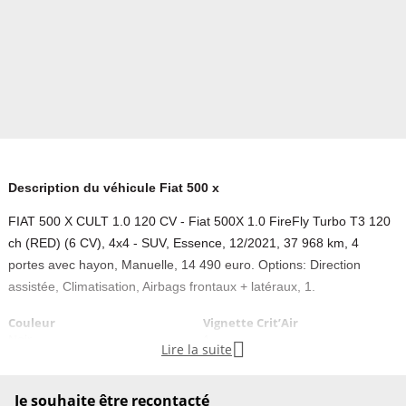
Description du véhicule Fiat 500 x
FIAT 500 X CULT 1.0 120 CV - Fiat 500X 1.0 FireFly Turbo T3 120
ch (RED) (6 CV), 4x4 - SUV, Essence, 12/2021, 37 968 km, 4
portes avec hayon, Manuelle, 14 490 euro. Options: Direction
assistée, Climatisation, Airbags frontaux + latéraux, 1.
Couleur
Vignette Crit’Air
Noir
1

Lire la suite
Garantie mécanique
Je souhaite être recontacté