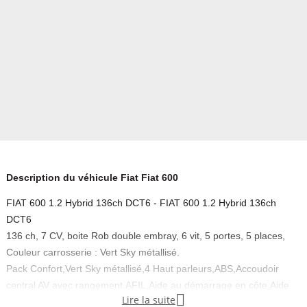
Description du véhicule Fiat Fiat 600
FIAT 600 1.2 Hybrid 136ch DCT6 - FIAT 600 1.2 Hybrid 136ch
DCT6
136 ch, 7 CV, boite Rob double embray, 6 vit, 5 portes, 5 places,
Couleur carrosserie : Vert Sky métallisé.
Pack Confort,Vert Sky métallisé,4 Haut parleurs,ABS,Accoudoir
central AV avec rangement,AFIL,Aide au démarrage en côte,Aide

Lire la suite
au freinage d'urgence,Airbag conducteur,Airbag passager,Airbag