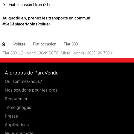
Fiat occasion Dijon (21)
Au quotidien, prenez les transports en commun
#SeDéplacerMoinsPolluer
Voiture
Fiat occasion
Fiat 600
Fiat 600 1.2 Hybrid 136ch DCT6, Micro Hybride, 2025, 26 750 €
A propos de ParuVendu
Qui sommes-nous?
Nos solutions pour les pros
Recrutement
Témoignages
Presse
Applications
Nous contacter