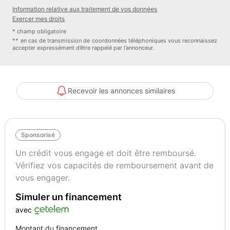
Vert Sky métallisé
136
Information relative aux traitement de vos données
Exercer mes droits
* champ obligatoire
Garantie mécanique
** en cas de transmission de coordonnées téléphoniques vous reconnaissez
Spoticar-Premium 12 Mois
accepter expressément d’être rappelé par l’annonceur.
Recevoir les annonces similaires
Sponsorisé
Un crédit vous engage et doit être remboursé.
Vérifiez vos capacités de remboursement avant de
vous engager.
Simuler un financement
avec
Montant du financement