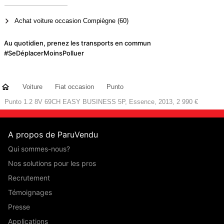
Achat voiture occasion Compiègne (60)
Au quotidien, prenez les transports en commun
#SeDéplacerMoinsPolluer
Voiture
Fiat occasion
Punto
Punto 1.2 8V 69CH EASY BUSINESS 5P, Essence, 2013, 2 990 €
A propos de ParuVendu
Qui sommes-nous?
Nos solutions pour les pros
Recrutement
Témoignages
Presse
Applications