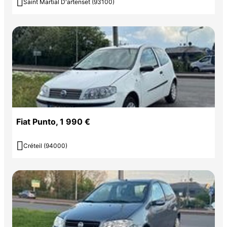

Saint Martial D'artenset (93100)
Fiat Punto, 1 990 €

Créteil (94000)