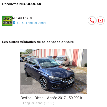
Découvrez
NEGOLOC 60
NEGOLOC 60
60150 Longueil-Annel
Les autres véhicules de ce concessionnaire
Break - Diesel - Année 2019 - 232 132 km, 12 490 €
Berline - Diesel - Année 2017 - 50 900 km, 10 990 €


Longueil-Annel (60150)
Longueil-A