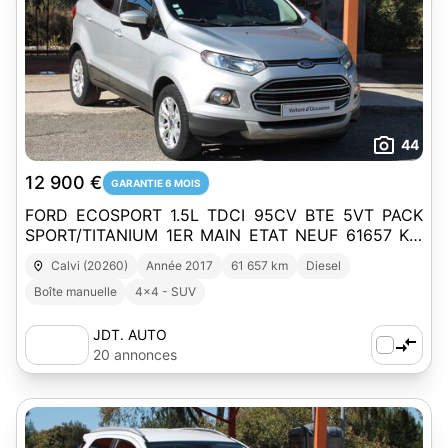
44
12 900 €
GARANTIE 6 MOIS
FORD ECOSPORT 1.5L TDCI 95CV BTE 5VT PACK
SPORT/TITANIUM 1ER MAIN ETAT NEUF 61657 KM
D'ORIGINE GARANTIE 6 MOIS MOTEUR/BOITE
Calvi (20260)
Année 2017
61 657 km
Diesel
Boîte manuelle
4x4 - SUV
JDT. AUTO
20 annonces