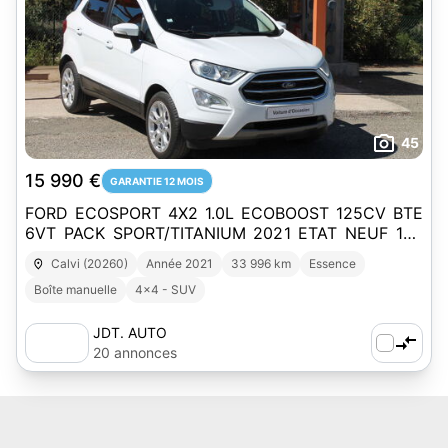
45
15 990 €
GARANTIE 12 MOIS
FORD ECOSPORT 4X2 1.0L ECOBOOST 125CV BTE
6VT PACK SPORT/TITANIUM 2021 ETAT NEUF 1ER
MAIN 33996 KM D'ORIGINE GARANTIE 12 MOIS
Calvi (20260)
Année 2021
33 996 km
Essence
MOTEUR/BOITE
Boîte manuelle
4x4 - SUV
JDT. AUTO
20 annonces