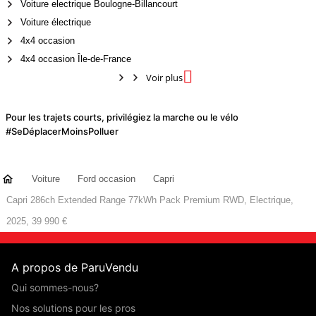
Voiture electrique Boulogne-Billancourt
Voiture électrique
4x4 occasion
4x4 occasion Île-de-France

Voir plus
Pour les trajets courts, privilégiez la marche ou le vélo
#SeDéplacerMoinsPolluer
Voiture
Ford occasion
Capri
Capri 286ch Extended Range 77kWh Pack Premium RWD, Electrique,
2025, 39 990 €
A propos de ParuVendu
Qui sommes-nous?
Nos solutions pour les pros