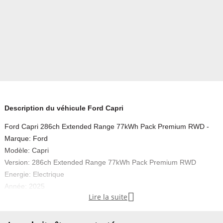
Description du véhicule Ford Capri
Ford Capri 286ch Extended Range 77kWh Pack Premium RWD -
Marque: Ford
Modèle: Capri
Version: 286ch Extended Range 77kWh Pack Premium RWD
Energie: Electrique
Année: 2025

Lire la suite
Couleur: Jaune
Carrosserie: SUV
Boite: Automatique