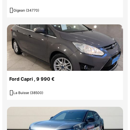

Gigean (34770)
Ford Capri , 9 990 €

La Buisse (38500)