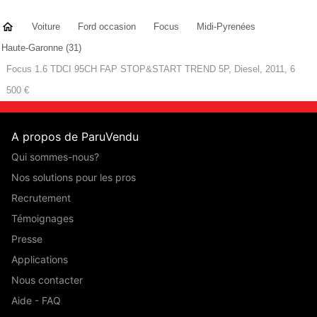
Voiture
Ford occasion
Focus
Midi-Pyrenées
Haute-Garonne (31)
Focus 1.6 TDCI 95CH FAP STOP&START TREND 5P, Diesel, 2011, 6
500 €
A propos de ParuVendu
Qui sommes-nous?
Nos solutions pour les pros
Recrutement
Témoignages
Presse
Applications
Nous contacter
Aide - FAQ