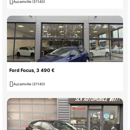

Aucamville (31140)
Ford Focus, 3 490 €

Aucamville (31140)