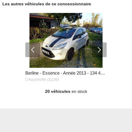
Les autres véhicules de ce concessionnaire
Berline - Essence - Année 2011 - 127 186 km, 5 900 €
Berline - Essence - Année 2013 - 134 401 km, 6 500 €


Aucamville (31140)
Aucamville 
20 véhicules
en stock