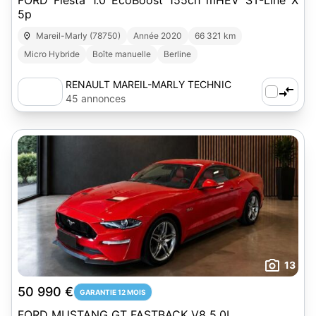
FORD Fiesta 1.0 EcoBoost 155ch mHEV ST-Line X
5p
Mareil-Marly (78750)
Année 2020
66 321 km
Micro Hybride
Boîte manuelle
Berline
RENAULT MAREIL-MARLY TECHNIC
AUTO SERVICE - GROUPE RABOT
45 annonces
13
50 990 €
GARANTIE 12 MOIS
FORD MUSTANG GT FASTBACK V8 5.0L