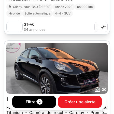
Clichy-sous-Bois (93390)
Année 2020
98 000 km
Hybride
Boîte automatique
4x4 - SUV
GT-AC
34 annonces
20
14 490 €
Filtrer
Créer une alerte
2
FORD PUMA 1.0 Flexifuel 125 ch mHEV S&S BVM6
Titanium - Caméra de recul - Carplay - Première