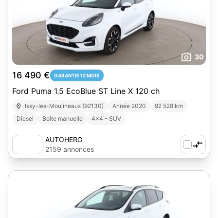
30
16 490 €
GARANTIE 12 MOIS
Ford Puma 1.5 EcoBlue ST Line X 120 ch
Issy-les-Moulineaux (92130)
Année 2020
92 528 km
Diesel
Boîte manuelle
4x4 - SUV
AUTOHERO
2159 annonces