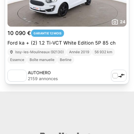
24
10 090 €
GARANTIE 12 MOIS
Ford ka + (2) 1.2 Ti-VCT White Edition 5P 85 ch
Issy-les-Moulineaux (92130)
Année 2019
56 932 km
Essence
Boîte manuelle
Berline
AUTOHERO
2159 annonces