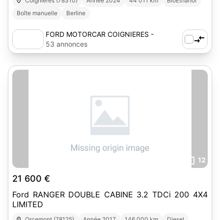
Coignières (78310)
Année 2024
44 011 km
BioEthanol
Boîte manuelle
Berline
FORD MOTORCAR COIGNIERES -
AUTOSPHERE
53 annonces
12
21 600 €
Ford RANGER DOUBLE CABINE 3.2 TDCi 200 4X4
LIMITED
Orcemont (78125)
Année 2017
146 000 km
Diesel