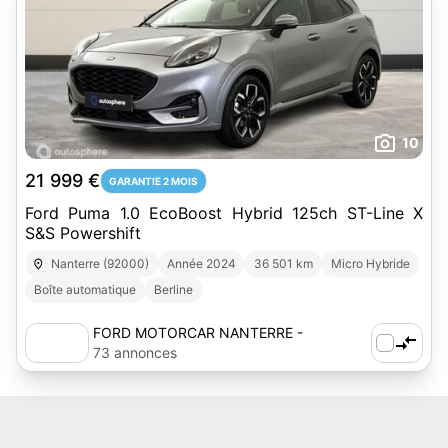
10
21 999 €
GARANTIE 2 MOIS
Ford Puma 1.0 EcoBoost Hybrid 125ch ST-Line X
S&S Powershift
Nanterre (92000)
Année 2024
36 501 km
Micro Hybride
Boîte automatique
Berline
FORD MOTORCAR NANTERRE -
AUTOSPHERE
73 annonces