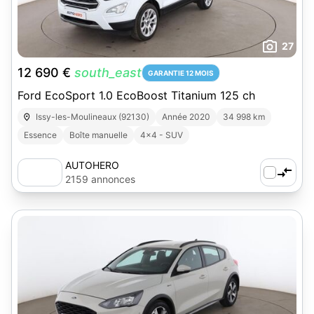
27
12 690 €
south_east
GARANTIE 12 MOIS
Ford EcoSport 1.0 EcoBoost Titanium 125 ch
Issy-les-Moulineaux (92130)
Année 2020
34 998 km
Essence
Boîte manuelle
4x4 - SUV
AUTOHERO
2159 annonces