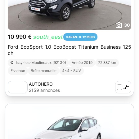
30
10 990 €
south_east
GARANTIE 12 MOIS
Ford EcoSport 1.0 EcoBoost Titanium Business 125
ch
Issy-les-Moulineaux (92130)
Année 2019
72 887 km
Essence
Boîte manuelle
4x4 - SUV
AUTOHERO
2159 annonces