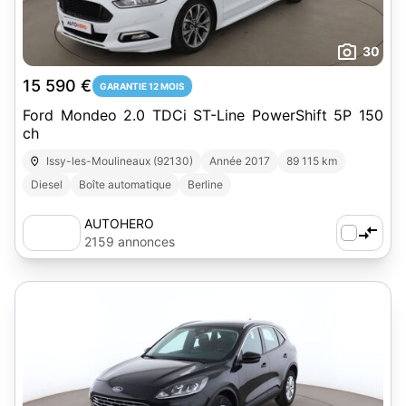
30
15 590 €
GARANTIE 12 MOIS
Ford Mondeo 2.0 TDCi ST-Line PowerShift 5P 150
ch
Issy-les-Moulineaux (92130)
Année 2017
89 115 km
Diesel
Boîte automatique
Berline
AUTOHERO
2159 annonces