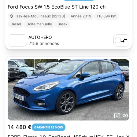
Ford Focus SW 1.5 EcoBlue ST Line 120 ch
Issy-les-Moulineaux (92130)
Année 2019
118 894 km
Diesel
Boîte manuelle
Break
AUTOHERO
2159 annonces
20
14 480 €
GARANTIE 12 MOIS