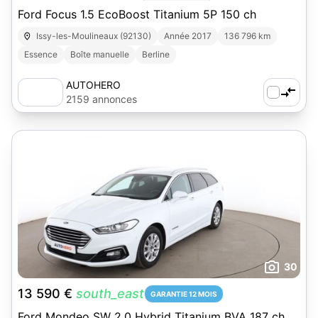
Ford Focus 1.5 EcoBoost Titanium 5P 150 ch
Issy-les-Moulineaux (92130)
Année 2017
136 796 km
Essence
Boîte manuelle
Berline
AUTOHERO
2159 annonces
30
13 590 €
south_east
GARANTIE 12 MOIS
Ford Mondeo SW 2.0 Hybrid Titanium BVA 187 ch