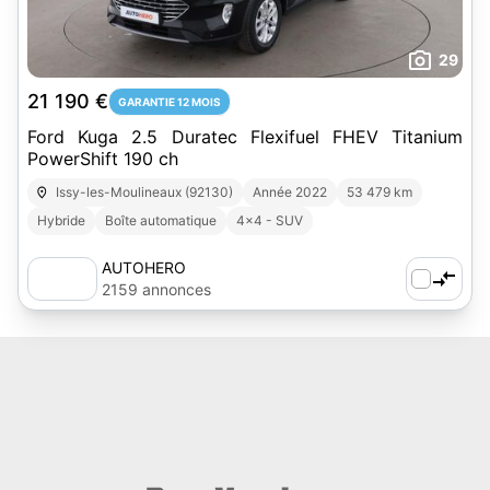
29
21 190 €
GARANTIE 12 MOIS
Ford Kuga 2.5 Duratec Flexifuel FHEV Titanium
PowerShift 190 ch
Issy-les-Moulineaux (92130)
Année 2022
53 479 km
Hybride
Boîte automatique
4x4 - SUV
AUTOHERO
2159 annonces