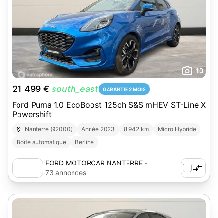
10
21 499 €
south_east
GARANTIE 2 MOIS
Ford Puma 1.0 EcoBoost 125ch S&S mHEV ST-Line X
Powershift
Nanterre (92000)
Année 2023
8 942 km
Micro Hybride
Boîte automatique
Berline
FORD MOTORCAR NANTERRE -
AUTOSPHERE
73 annonces