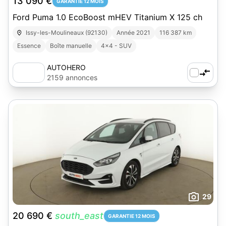
13 090 €
GARANTIE 12 MOIS
Ford Puma 1.0 EcoBoost mHEV Titanium X 125 ch
Issy-les-Moulineaux (92130)
Année 2021
116 387 km
Essence
Boîte manuelle
4x4 - SUV
AUTOHERO
2159 annonces
29
20 690 €
south_east
GARANTIE 12 MOIS